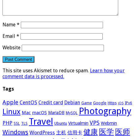
Name
*
Email
*
Website
This site uses Akismet to reduce spam.
Learn how your
comment data is processed.
Tags
Apple
CentOS
Credit card
Debian
Google
Game
Https
IPv6
iOS
Photography
Linux
Mac
macOS
MariaDB
MySQL
Travel
VPS
PHP
Virtualmin
Webmin
Ubuntu
SSL
TLS
医学
医师
健康
Windows
WordPress
主机
信用卡