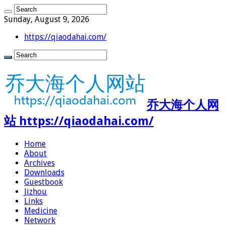
Sunday, August 9, 2026
https://qiaodahai.com/
乔大海个人网
站 https://qiaodahai.com/
Home
About
Archives
Downloads
Guestbook
Jizhou
Links
Medicine
Network