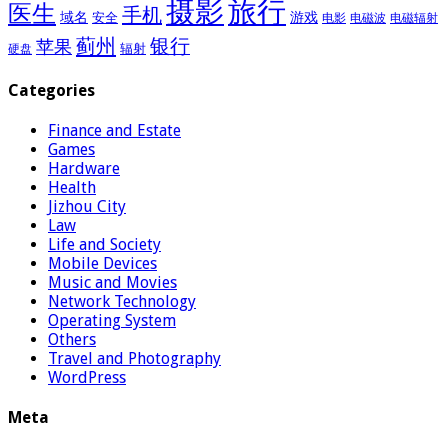
摄影
旅行
医生
手机
域名
游戏
安全
电影
电磁波
电磁辐射
蓟州
银行
苹果
辐射
硬盘
Categories
Finance and Estate
Games
Hardware
Health
Jizhou City
Law
Life and Society
Mobile Devices
Music and Movies
Network Technology
Operating System
Others
Travel and Photography
WordPress
Meta