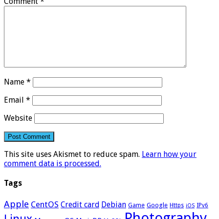
Comment
*
Name
*
Email
*
Website
This site uses Akismet to reduce spam.
Learn how your
comment data is processed.
Tags
Apple
CentOS
Credit card
Debian
Google
Game
Https
IPv6
iOS
Photography
Linux