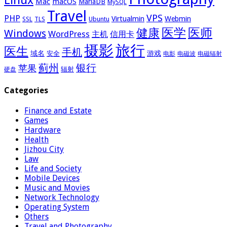
Mac
macOS
MariaDB
MySQL
Travel
VPS
PHP
Virtualmin
Webmin
Ubuntu
SSL
TLS
医学
医师
健康
Windows
WordPress
主机
信用卡
摄影
旅行
医生
手机
域名
游戏
安全
电影
电磁波
电磁辐射
蓟州
银行
苹果
辐射
硬盘
Categories
Finance and Estate
Games
Hardware
Health
Jizhou City
Law
Life and Society
Mobile Devices
Music and Movies
Network Technology
Operating System
Others
Travel and Photography