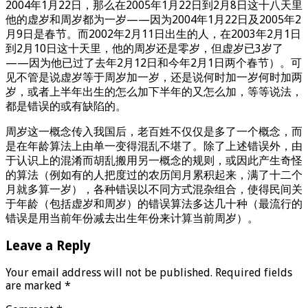
2004年1月22日，那么在2005年1月22日到2月8日这十八天里
他的虚岁和周岁都为一岁——因为2004年1月22日及2005年2
月9日是春节。而2002年2月11日出生的人，在2003年2月1日
到2月10日这十天里，他的周岁还是零岁，但虚岁已3岁了
——因为他已过了去年2月12日和今年2月1日两个春节）。可
见不管是说虚岁等于周岁加一岁，还是说何时加一岁何时加两
岁，或者上半年出生的怎么加下半年的又怎么加，等等说法，
都是错误的或有缺陷的。
周岁这一概念传入我国后，老百姓不仅仅是多了一个概念，而
是在年龄算法上由单一变得混乱不堪了。除了上述错误外，由
于认识上的混淆而胡乱搬用另一概念的规则，或因此产生奇怪
的算法（例如有的人把度过的农历闰月累积起来，满了十二个
月就多算一岁），各种错误以不同方式混杂组合，使得民间关
于年龄（包括虚岁和周岁）的错误算法多达几十种（最流行的
错误是用当前年份减去出生年份来计算当前周岁）。
Leave a Reply
Your email address will not be published.
Required fields
are marked
*