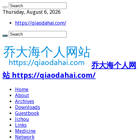
Thursday, August 6, 2026
https://qiaodahai.com/
乔大海个人网
站 https://qiaodahai.com/
Home
About
Archives
Downloads
Guestbook
Jizhou
Links
Medicine
Network