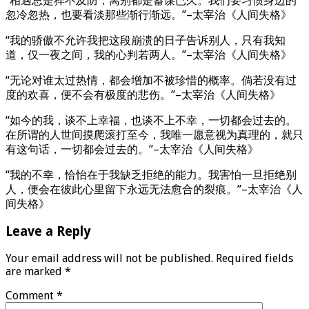
“相遇总是猝不及防，离别都是蓄谋已久。我们要习惯身边的
忽冷忽热，也要看淡那些渐行渐远。”–太宰治《人间失格》
“我的骄傲不允许我把这段崩溃的日子告诉别人，只有我知
道，仅一夜之间，我的心判若两人。”–太宰治《人间失格》
“无论对谁太过热情，都会增加不被珍惜的概率。倘若没有过
度的欢喜，便不会有极度的悲伤。”–太宰治《人间失格》
“如今的我，谈不上幸福，也谈不上不幸，一切都会过去的。
在所谓的人世间摸爬滚打至今，我唯一愿意视为真理的，就只
有这句话，一切都会过去的。”–太宰治《人间失格》
“我的不幸，恰怡在于我缺乏拒绝的能力。我害怕一旦拒绝别
人，便会在彼此心里留下永远无法愈合的裂痕。”–太宰治《人
间失格》
Leave a Reply
Your email address will not be published.
Required fields
are marked
*
Comment
*