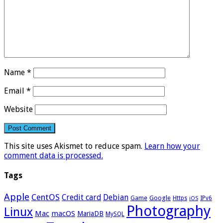
Name
*
Email
*
Website
This site uses Akismet to reduce spam.
Learn how your
comment data is processed.
Tags
Apple
CentOS
Credit card
Debian
Google
Game
Https
IPv6
iOS
Photography
Linux
Mac
macOS
MariaDB
MySQL