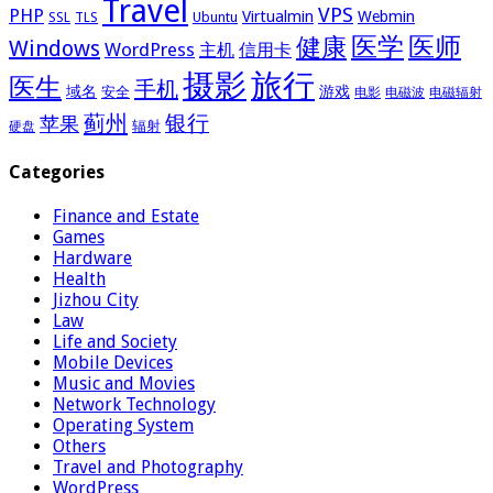
Travel
VPS
PHP
Virtualmin
Webmin
Ubuntu
SSL
TLS
医学
医师
健康
Windows
WordPress
主机
信用卡
摄影
旅行
医生
手机
域名
游戏
安全
电影
电磁波
电磁辐射
蓟州
银行
苹果
辐射
硬盘
Categories
Finance and Estate
Games
Hardware
Health
Jizhou City
Law
Life and Society
Mobile Devices
Music and Movies
Network Technology
Operating System
Others
Travel and Photography
WordPress