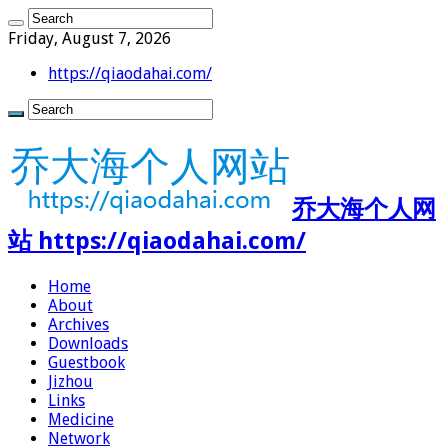
Friday, August 7, 2026
https://qiaodahai.com/
乔大海个人网
站 https://qiaodahai.com/
Home
About
Archives
Downloads
Guestbook
Jizhou
Links
Medicine
Network