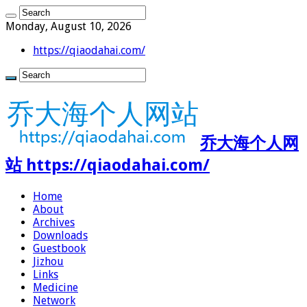
Monday, August 10, 2026
https://qiaodahai.com/
乔大海个人网
站 https://qiaodahai.com/
Home
About
Archives
Downloads
Guestbook
Jizhou
Links
Medicine
Network