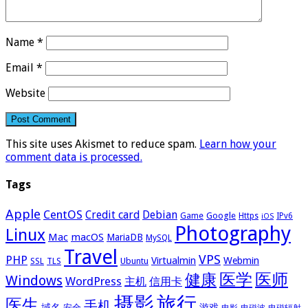
Name
*
Email
*
Website
This site uses Akismet to reduce spam.
Learn how your
comment data is processed.
Tags
Apple
CentOS
Credit card
Debian
Google
Game
Https
IPv6
iOS
Photography
Linux
Mac
macOS
MariaDB
MySQL
Travel
VPS
PHP
Virtualmin
Webmin
Ubuntu
SSL
TLS
医学
医师
健康
Windows
WordPress
主机
信用卡
摄影
旅行
医生
手机
域名
游戏
安全
电影
电磁波
电磁辐射