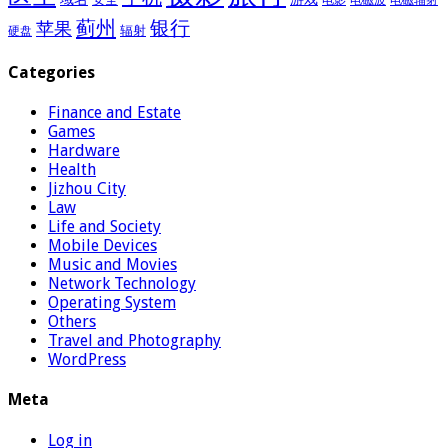
蓟州
银行
苹果
辐射
硬盘
Categories
Finance and Estate
Games
Hardware
Health
Jizhou City
Law
Life and Society
Mobile Devices
Music and Movies
Network Technology
Operating System
Others
Travel and Photography
WordPress
Meta
Log in