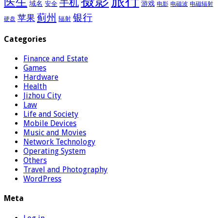
摄影
旅行
医生
手机
域名
游戏
安全
电影
电磁波
电磁辐射
蓟州
银行
苹果
辐射
硬盘
Categories
Finance and Estate
Games
Hardware
Health
Jizhou City
Law
Life and Society
Mobile Devices
Music and Movies
Network Technology
Operating System
Others
Travel and Photography
WordPress
Meta