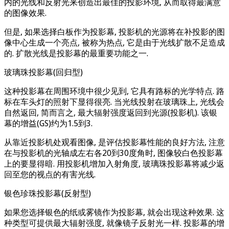
内的光线和反射光来创造出最佳的投影环境, 从而取得最满意
的图像效果.
但是, 如果选择白板作为投影幕, 投影机的光源将在补投影的图
像中心生成一个亮点, 被称为热点, 它是由于光线扩散不足造成
的. 扩散光线是投影幕的最重要功能之一.
玻璃珠投影幕(回归型)
这种投影幕在周围环境中很少见到, 它具有路标的光学特点. 路
标在车头灯的照射下显得很亮. 当光线投射在玻璃珠上, 光线会
自然返回, 简而言之, 最大辐射强度返回到光源(投影机). 该银
幕的增益(GS)约为1.5到3.
从靠近投影机处观看图像, 是评估投影幕性能的良好方法, 注意
在与投影机的光轴成左右各20到30度角时, 图像较白色投影幕
上的要显得暗. 用投影机增加入射角度, 玻璃珠投影幕将减少返
回至您的视点的有害光线.
银色珍珠投影幕(反射型)
如果您选择银色的纸或雾镜作为投影幕, 就会出现这种效果. 这
种类型可提供最大辐射强度, 就像镜子反射光一样. 投影幕的增