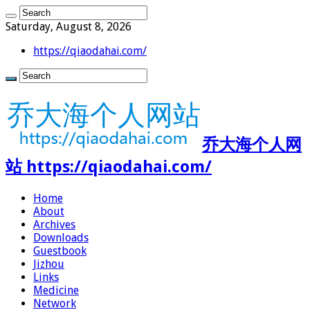
Saturday, August 8, 2026
https://qiaodahai.com/
乔大海个人网
站 https://qiaodahai.com/
Home
About
Archives
Downloads
Guestbook
Jizhou
Links
Medicine
Network