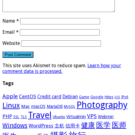
Name
*
Email
*
Website
This site uses Akismet to reduce spam.
Learn how your
comment data is processed.
Tags
Apple
CentOS
Credit card
Debian
Google
Game
Https
IPv6
iOS
Photography
Linux
Mac
macOS
MariaDB
MySQL
Travel
VPS
PHP
Virtualmin
Webmin
Ubuntu
SSL
TLS
医学
医师
健康
Windows
WordPress
主机
信用卡