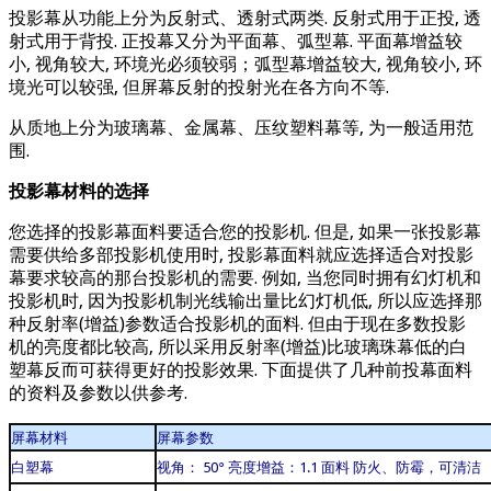
投影幕从功能上分为反射式、透射式两类. 反射式用于正投, 透
射式用于背投. 正投幕又分为平面幕、弧型幕. 平面幕增益较
小, 视角较大, 环境光必须较弱；弧型幕增益较大, 视角较小, 环
境光可以较强, 但屏幕反射的投射光在各方向不等.
从质地上分为玻璃幕、金属幕、压纹塑料幕等, 为一般适用范
围.
投影幕材料的选择
您选择的投影幕面料要适合您的投影机. 但是, 如果一张投影幕
需要供给多部投影机使用时, 投影幕面料就应选择适合对投影
幕要求较高的那台投影机的需要. 例如, 当您同时拥有幻灯机和
投影机时, 因为投影机制光线输出量比幻灯机低, 所以应选择那
种反射率(增益)参数适合投影机的面料. 但由于现在多数投影
机的亮度都比较高, 所以采用反射率(增益)比玻璃珠幕低的白
塑幕反而可获得更好的投影效果. 下面提供了几种前投幕面料
的资料及参数以供参考.
屏幕材料
屏幕参数
白塑幕
视角： 50° 亮度增益：1.1 面料 防火、防霉，可清洁