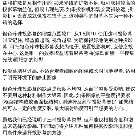
益和扩散是互相作用的. 如果光线的扩散不足, 就可获得较高的
投影幕增益值, 但易出现热斑. 如果投影机和观众离得较远, 投
影机可设置成就像投在镜子上, 这种类型的银幕不失为一种不
错的选择.
银色珍珠投影幕的增益范围较广, 从1.5到10. 使用这种投影幕
时应记住, 增益值越高, 视角越窄. 为确保很好地使用这种投影
幕, 可把银色珍珠投影幕设想为镜子, 放置投影机时, 应使之投
在中心. 这是唯一的效率增益随着银幕弯曲(像凹面镜一平搜集
光线)而增加的灯型.
投影幕增益过高, 不适合观看细致的图像或长时间地观看. 适用
于明亮环境下的静止图像.
银色珍珠投影幕的缺点是密度不均匀, 从而平整度受影响. 建议
不要用这种材料制作大银幕. 因此, 如果图像的平整度很要紧
(框架结构或胶合面板结构), 则选择反射型投影幕更好. 如果结
构可以一定的角度安装, 最大辐射强度可引至想要的方向. 、
虽然我们已经说明了三种投影幕类型, 但不能仅根据亮度和增
益来选择投影幕. 下面我们将介绍几种如何根据投影环境和使
用条件来选择投影幕的方法.