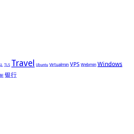
Travel
Windows
VPS
Virtualmin
Webmin
Ubuntu
SL
TLS
银行
射