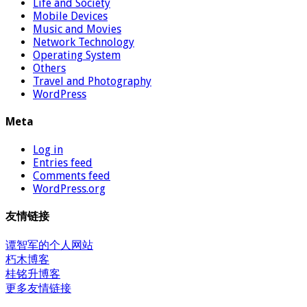
Life and Society
Mobile Devices
Music and Movies
Network Technology
Operating System
Others
Travel and Photography
WordPress
Meta
Log in
Entries feed
Comments feed
WordPress.org
友情链接
谭智军的个人网站
朽木博客
桂铭升博客
更多友情链接