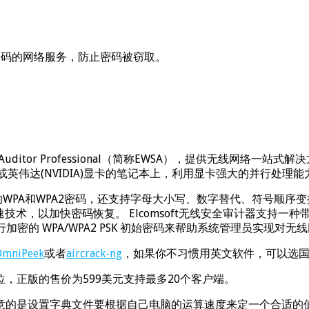
密码的网络服务，防止密码被窃取。
Security Auditor Professional（简称EWSA），
达(NVIDIA)显卡的笔记本上，利用显卡强大的并行处理能力，破
PA和WPA2密码，还支持字母大小写、数字替代、符号顺序变换、
术，以加快密码恢复。 Elcomsoft无线安全审计器支持一种
进行加密的 WPA/WPA2 PSK 初始密码来帮助系统管理员实现对
OmniPeek
或者
aircrack-ng
，如果你不习惯用英文软件，可以选
，正版的售价为599美元支持最多20个客户端。
的是设置字典文件要根据自己电脑的运算速度来定一个合适的值，