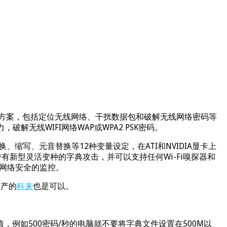
提供无线网络一站式解决方案，包括定位无线网络、干扰数据包和破解无线网络密码等
解无线WIFI网络WAP或WPA2 PSK密码。
缩写、元音替换等12种变量设定，在ATI和NVIDIA显卡上
带有新型灵活变种的字典攻击，并可以支持任何Wi-Fi嗅探器和
无线网络安全的监控。
国产的
科来
也是可以。
例如500密码/秒的电脑就不要将字典文件设置在500M以