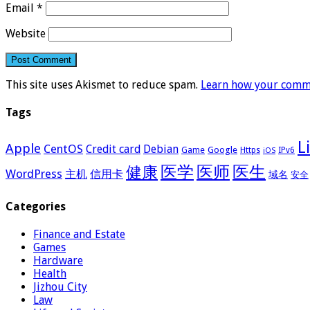
Email
*
Website
This site uses Akismet to reduce spam.
Learn how your comme
Tags
L
Apple
CentOS
Credit card
Debian
Google
Game
Https
IPv6
iOS
医学
医师
医生
健康
WordPress
主机
信用卡
域名
安全
Categories
Finance and Estate
Games
Hardware
Health
Jizhou City
Law