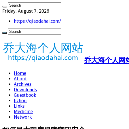
Friday, August 7, 2026
https://qiaodahai.com/
乔大海个人网站 ht
Home
About
Archives
Downloads
Guestbook
Jizhou
Links
Medicine
Network