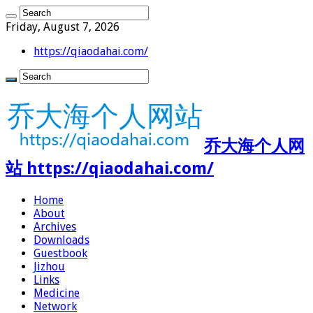
Friday, August 7, 2026
https://qiaodahai.com/
乔大海个人网
站 https://qiaodahai.com/
Home
About
Archives
Downloads
Guestbook
Jizhou
Links
Medicine
Network