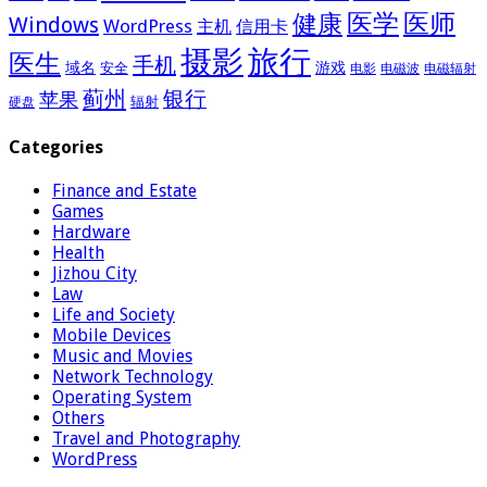
医学
医师
健康
Windows
WordPress
主机
信用卡
摄影
旅行
医生
手机
域名
游戏
安全
电影
电磁波
电磁辐射
蓟州
银行
苹果
辐射
硬盘
Categories
Finance and Estate
Games
Hardware
Health
Jizhou City
Law
Life and Society
Mobile Devices
Music and Movies
Network Technology
Operating System
Others
Travel and Photography
WordPress