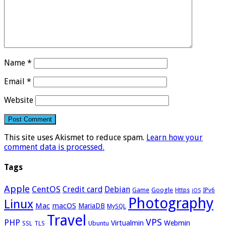
Name
*
Email
*
Website
This site uses Akismet to reduce spam.
Learn how your
comment data is processed.
Tags
Apple
CentOS
Credit card
Debian
Google
Game
Https
IPv6
iOS
Photography
Linux
Mac
macOS
MariaDB
MySQL
Travel
VPS
PHP
Virtualmin
Webmin
Ubuntu
SSL
TLS