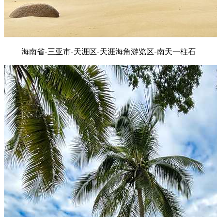
海南省-三亚市-天涯区-天涯海角游览区-南天一柱石