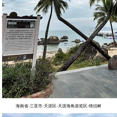
海南省-三亚市-天涯区-天涯海角游览区-情侣树