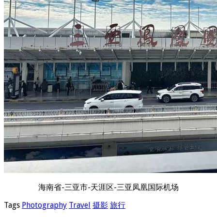
海南省-三亚市-天涯区-三亚凤凰国际机场
Tags
Photography
Travel
摄影
旅行