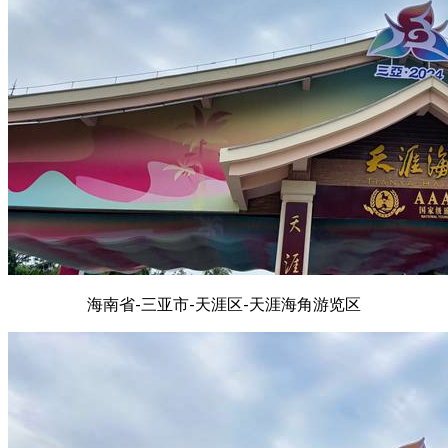
海南省-三亚市-天涯区-天涯海角游览区