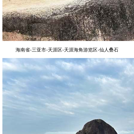
海南省-三亚市-天涯区-天涯海角游览区-仙人叠石