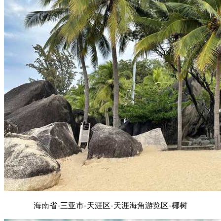
海南省-三亚市-天涯区-天涯海角游览区-椰树