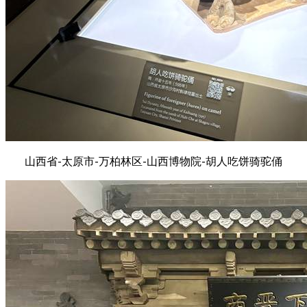
山西省-太原市-万柏林区-山西博物院-胡人吃饼骑驼俑