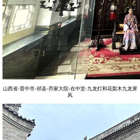
山西省-晋中市-祁县-乔家大院-在中堂-九龙灯和花梨木九龙屏
风