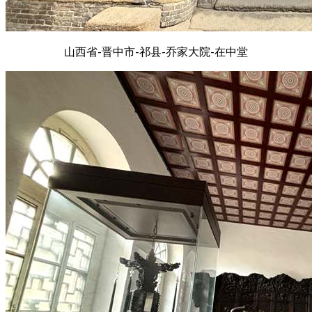
山西省-晋中市-祁县-乔家大院-在中堂