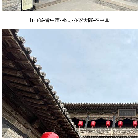
山西省-晋中市-祁县-乔家大院-在中堂