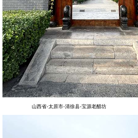
山西省-太原市-清徐县-宝源老醋坊