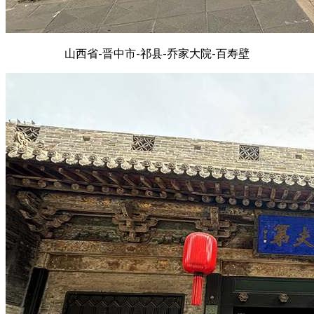
山西省-晋中市-祁县-乔家大院-百寿壁