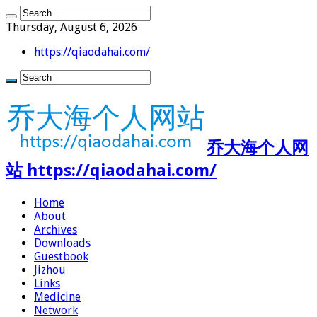
Thursday, August 6, 2026
https://qiaodahai.com/
乔大海个人网
站 https://qiaodahai.com/
Home
About
Archives
Downloads
Guestbook
Jizhou
Links
Medicine
Network