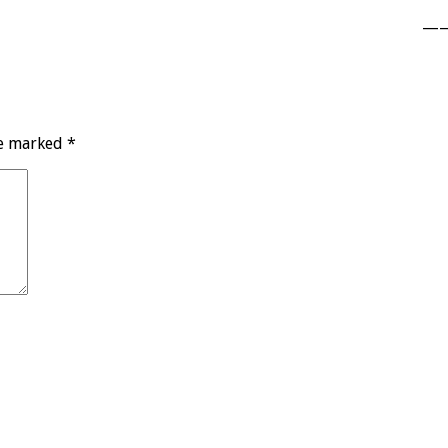
—
re marked
*