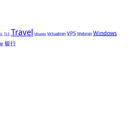
Travel
Windows
VPS
Virtualmin
Webmin
Ubuntu
SL
TLS
银行
射