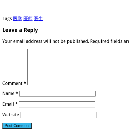
Tags
医学
医师
医生
Leave a Reply
Your email address will not be published.
Required fields a
Comment
*
Name
*
Email
*
Website