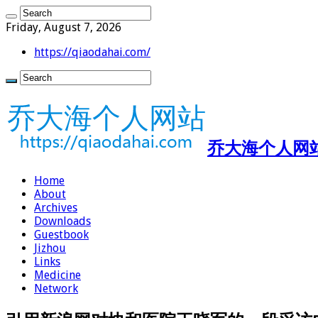
Friday, August 7, 2026
https://qiaodahai.com/
乔大海个人网站 ht
Home
About
Archives
Downloads
Guestbook
Jizhou
Links
Medicine
Network