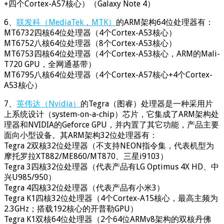
+四个Cortex-A57核心）（Galaxy Note 4）
6、
联发科（MediaTek，MTK）
的ARM架构64位处理器有：
MT6732四核64位处理器（4个Cortex-A53核心）
MT6752八核64位处理器（8个Cortex-A53核心）
MT6753四核64位处理器（4个Cortex-A53核心，ARM的Mali-
T720 GPU，全网通基带）
MT6795八核64位处理器（4个Cortex-A57核心+4个Cortex-
A53核心）
7、
英伟达（Nvidia）
的Tegra（图睿）处理器是一种采用片
上系统设计（system-on-a-chip）芯片，它集成了ARM架构处
理器和NVIDIA的Geforce GPU，并内置了其它功能，产品主要
面向小型设备。其ARM架构32位处理器有：
Tegra 2双核32位处理器（不支持NEON指令集，代表机型为
摩托罗拉XT882/ME860/MT870、三星i9103）
Tegra 3四核32位处理器（代表产品有LG Optimus 4X HD、中
兴U985/950）
Tegra 4四核32位处理器（代表产品有小米3）
Tegra K1四核32位处理器（4个Cortex-A15核心，最高主频为
2.3GHz；搭载192核心的开普勒GPU）
Tegra K1双核64位处理器（2个64位ARMv8架构的双核丹佛