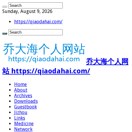
Sunday, August 9, 2026
https://qiaodahai.com/
乔大海个人网
站 https://qiaodahai.com/
Home
About
Archives
Downloads
Guestbook
Jizhou
Links
Medicine
Network