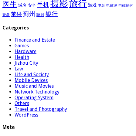
摄影
旅行
医生
手机
域名
游戏
安全
电影
电磁波
电磁辐射
蓟州
银行
苹果
辐射
硬盘
Categories
Finance and Estate
Games
Hardware
Health
Jizhou City
Law
Life and Society
Mobile Devices
Music and Movies
Network Technology
Operating System
Others
Travel and Photography
WordPress
Meta