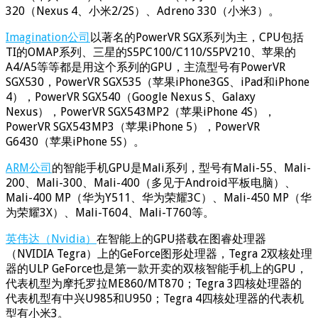
320（Nexus 4、小米2/2S）、Adreno 330（小米3）。
Imagination公司
以著名的PowerVR SGX系列为主，CPU包括
TI的OMAP系列、三星的S5PC100/C110/S5PV210、苹果的
A4/A5等等都是用这个系列的GPU，主流型号有PowerVR
SGX530，PowerVR SGX535（苹果iPhone3GS、iPad和iPhone
4），PowerVR SGX540（Google Nexus S、Galaxy
Nexus），PowerVR SGX543MP2（苹果iPhone 4S），
PowerVR SGX543MP3（苹果iPhone 5），PowerVR
G6430（苹果iPhone 5S）。
ARM公司
的智能手机GPU是Mali系列，型号有Mali-55、Mali-
200、Mali-300、Mali-400（多见于Android平板电脑）、
Mali-400 MP（华为Y511、华为荣耀3C）、Mali-450 MP（华
为荣耀3X）、Mali-T604、Mali-T760等。
英伟达（Nvidia）
在智能上的GPU搭载在图睿处理器
（NVIDIA Tegra）上的GeForce图形处理器，Tegra 2双核处理
器的ULP GeForce也是第一款开卖的双核智能手机上的GPU，
代表机型为摩托罗拉ME860/MT870；Tegra 3四核处理器的
代表机型有中兴U985和U950；Tegra 4四核处理器的代表机
型有小米3。