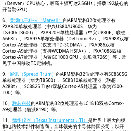
（Denver）CPU核心，最高主频可达2.5GHz；搭载192核心的
开普勒GPU）
8、
美满电子科技（Marvell）
的ARM架构32位处理器有
PXA920单核处理器（中兴U880/U960S、华为
T8300/T8600）、PXA920H单核处理器（中兴U880E、联想
A668t）、PXA935单核处理器（Dell mini 3v）、PXA988双核
Cortex-A9处理器（仅支持TD-SCDMA）、PXA986双核
Cortex-A9处理器（支持WCDMA HSPA+）、PXA1088四核
Cortex-A7处理器（内置GC1000 GPU，如酷派7269）等，常
见于中国移动TD定制机。
9、
展讯（Spread Trum）
的ARM架构32位处理器有SC8805G
单核处理器（华为T8500）、SC8810单核处理器（联想
A288t）、SC8825 Tiger双核Cortex-A5处理器（华为Y500-
T00）等。
10、
联芯科技
的ARM架构32位处理器有LC1810双核Cortex-
A9处理器（酷派8190）等。
11、
德州仪器（Texas Instruments，TI）
是世界上最大的模
拟电路技术部件制造商，全球领先的半导体跨国公司，以开