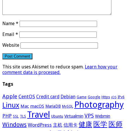
Name
*
Email
*
Website
This site uses Akismet to reduce spam.
Learn how your
comment data is processed.
Tags
Apple
CentOS
Credit card
Debian
Google
Game
Https
IPv6
iOS
Photography
Linux
Mac
macOS
MariaDB
MySQL
Travel
VPS
PHP
Virtualmin
Webmin
Ubuntu
SSL
TLS
医学
医师
健康
Windows
WordPress
主机
信用卡