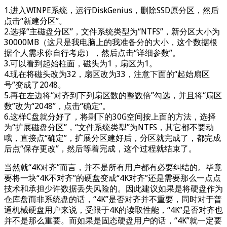
1.进入WINPE系统，运行DiskGenius，删除SSD原分区，然后
点击“新建分区”。
2.选择“主磁盘分区”，文件系统类型为“NTFS”，新分区大小为
30000MB（这只是我电脑上的我准备分的大小，这个数据根
据个人需求你自行考虑），然后点击“详细参数”。
3.可以看到起始柱面，磁头为1，扇区为1。
4.现在将磁头改为32，扇区改为33，注意下面的“起始扇区
号”变成了2048。
5.再在左边将“对齐到下列扇区数的整数倍”勾选，并且将“扇区
数”改为“2048”，点击“确定”。
6.这样C盘就分好了，将剩下的30G空间按上面的方法，选择
为“扩展磁盘分区”，“文件系统类型”为NTFS，其它都不要动
哦，直接点“确定”，扩展分区建好后，分区就完成了，都完成
后点“保存更改”，然后等着完成，这个过程就结束了。
当然就“4K对齐”而言，并不是所有用户都有必要纠结的。毕竟
要将一块“4K不对齐”的硬盘变成“4K对齐”还是需要那么一点点
技术和承担少许数据丢失风险的。因此建议如果是将硬盘作为
仓库盘而非系统盘的话，“4K”是否对齐并不重要，同时对于普
通机械硬盘用户来说，受限于4K的读取性能，“4K”是否对齐也
并不是那么重要。而如果是固态硬盘用户的话，“4K”就一定要