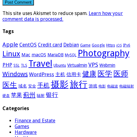
This site uses Akismet to reduce spam.
Learn how your
comment data is processed.
Tags
Apple
CentOS
Credit card
Debian
Google
Game
Https
IPv6
iOS
Photography
Linux
Mac
macOS
MariaDB
MySQL
Travel
VPS
PHP
Virtualmin
Webmin
Ubuntu
SSL
TLS
医学
医师
健康
Windows
WordPress
主机
信用卡
摄影
旅行
医生
手机
域名
游戏
安全
电影
电磁波
电磁辐射
蓟州
银行
苹果
辐射
硬盘
Categories
Finance and Estate
Games
Hardware