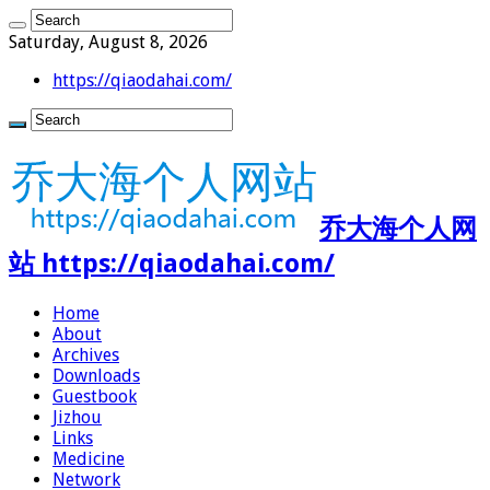
Saturday, August 8, 2026
https://qiaodahai.com/
乔大海个人网
站 https://qiaodahai.com/
Home
About
Archives
Downloads
Guestbook
Jizhou
Links
Medicine
Network