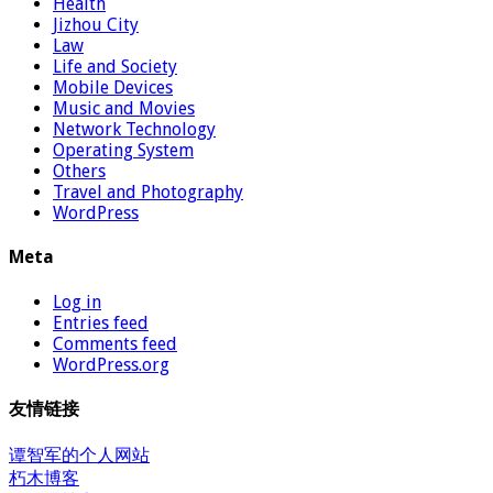
Health
Jizhou City
Law
Life and Society
Mobile Devices
Music and Movies
Network Technology
Operating System
Others
Travel and Photography
WordPress
Meta
Log in
Entries feed
Comments feed
WordPress.org
友情链接
谭智军的个人网站
朽木博客