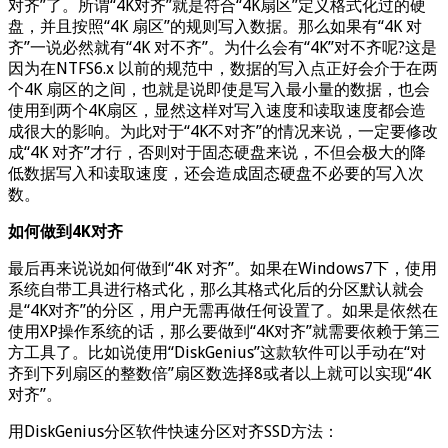
对齐”了。所谓“4K对齐”就是符合“4K扇区”定义格式化过的硬
盘，并且按照“4K 扇区”的规则写入数据。那么如果有“4K 对
齐”一说必然就有“4K 对不齐”。为什么会有“4K”对不齐呢?这是
因为在NTFS6.x 以前的规范中，数据的写入点正好会介于在两
个4K 扇区的之间，也就是说即使是写入最小量的数据，也会
使用到两个4K扇区，显然这样对写入速度和读取速度都会造
成很大的影响。为此对于“4K不对齐”的情况来说，一定要修改
成“4K 对齐”才行，否则对于固态硬盘来说，不但会极大的降
低数据写入和读取速度，还会造成固态硬盘不必要的写入次
数。
如何做到4K对齐
最后再来说说如何做到“4K 对齐”。如果在Windows7下，使用
系统自带工具进行格式化，那么其格式化后的分区默认就会
是“4K对齐”的分区，用户无需再做任何设置了。如果是依然在
使用XP操作系统的话，那么要做到“4K对齐”就需要依赖于第三
方工具了。比如说使用“DiskGenius”这款软件可以手动在“对
齐到下列扇区的整数倍”扇区数选择8或者以上就可以实现“4K
对齐”。
用DiskGenius分区软件快速分区对齐SSD方法：