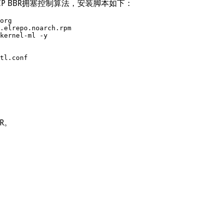
启TCP BBR拥塞控制算法，安装脚本如下：
org

.elrepo.noarch.rpm

kernel-ml -y

tl.conf

R。