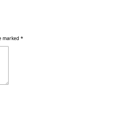
re marked
*