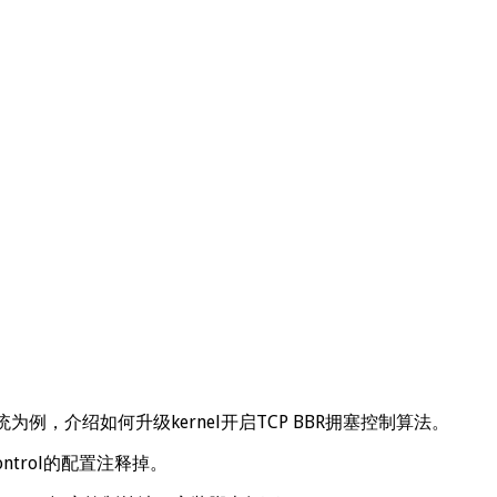
 64bit系统为例，介绍如何升级kernel开启TCP BBR拥塞控制算法。
on_control的配置注释掉。