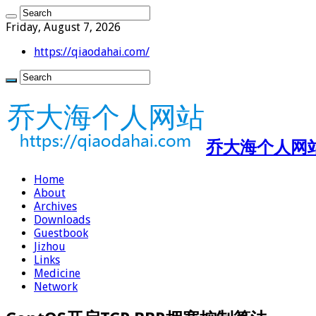
Friday, August 7, 2026
https://qiaodahai.com/
乔大海个人网站 ht
Home
About
Archives
Downloads
Guestbook
Jizhou
Links
Medicine
Network