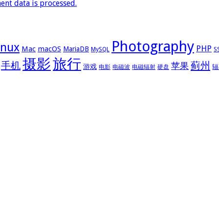
nt data is processed.
Photography
inux
PHP
Mac
macOS
MariaDB
MySQL
S
摄影
旅行
手机
蓟州
苹果
游戏
辐
电影
电磁波
电磁辐射
硬盘