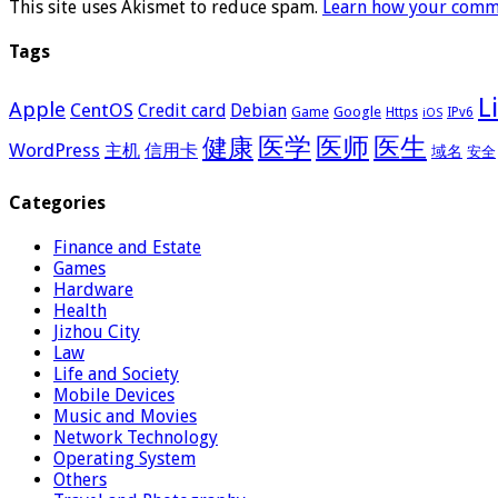
This site uses Akismet to reduce spam.
Learn how your comme
Tags
L
Apple
CentOS
Credit card
Debian
Google
Game
Https
IPv6
iOS
医学
医师
医生
健康
WordPress
主机
信用卡
域名
安全
Categories
Finance and Estate
Games
Hardware
Health
Jizhou City
Law
Life and Society
Mobile Devices
Music and Movies
Network Technology
Operating System
Others