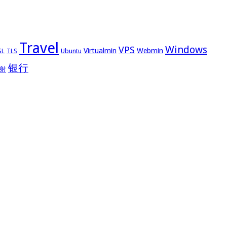
Travel
Windows
VPS
Virtualmin
Webmin
Ubuntu
SL
TLS
银行
射