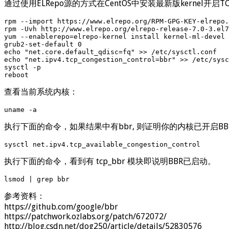
通过使用ELRepo源的方式在CentOS中安装最新版kernel开
rpm --import https://www.elrepo.org/RPM-GPG-KEY-elrepo.
rpm -Uvh http://www.elrepo.org/elrepo-release-7.0-3.el7
yum --enablerepo=elrepo-kernel install kernel-ml-devel 
grub2-set-default 0

echo "net.core.default_qdisc=fq" >> /etc/sysctl.conf

echo "net.ipv4.tcp_congestion_control=bbr" >> /etc/sysc
sysctl -p

reboot
查看当前系统内核：
uname -a
执行下面的命令，如果结果中有bbr, 则证明你的内核已开启BB
sysctl net.ipv4.tcp_available_congestion_control
执行下面的命令，看到有 tcp_bbr 模块即说明BBR已启动。
lsmod | grep bbr
参考资料：
https://github.com/google/bbr
https://patchwork.ozlabs.org/patch/672072/
http://blog.csdn.net/dog250/article/details/52830576