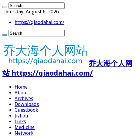
Thursday, August 6, 2026
https://qiaodahai.com/
乔大海个人网
站 https://qiaodahai.com/
Home
About
Archives
Downloads
Guestbook
Jizhou
Links
Medicine
Network