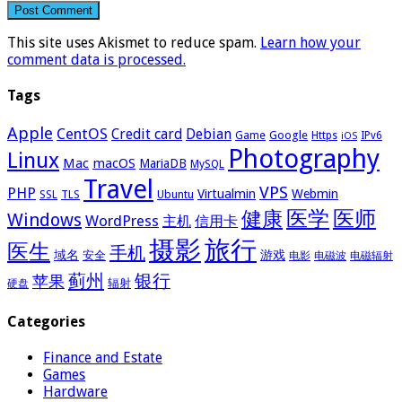
This site uses Akismet to reduce spam.
Learn how your
comment data is processed.
Tags
Apple
CentOS
Credit card
Debian
Google
Game
Https
IPv6
iOS
Photography
Linux
Mac
macOS
MariaDB
MySQL
Travel
VPS
PHP
Virtualmin
Webmin
Ubuntu
SSL
TLS
医学
医师
健康
Windows
WordPress
主机
信用卡
摄影
旅行
医生
手机
域名
游戏
安全
电影
电磁波
电磁辐射
蓟州
银行
苹果
辐射
硬盘
Categories
Finance and Estate
Games
Hardware