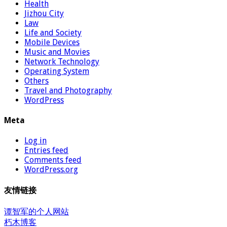
Health
Jizhou City
Law
Life and Society
Mobile Devices
Music and Movies
Network Technology
Operating System
Others
Travel and Photography
WordPress
Meta
Log in
Entries feed
Comments feed
WordPress.org
友情链接
谭智军的个人网站
朽木博客