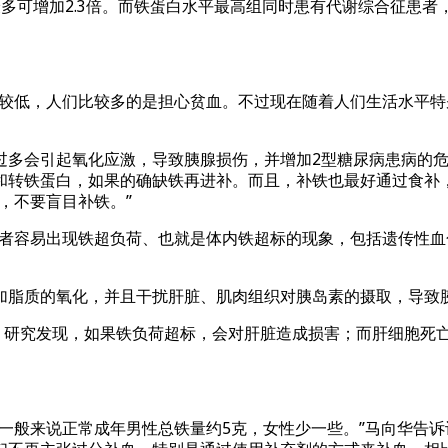
多可增加2.3倍。而铁蛋白水平最高组同时患有代谢综合征患者
率较低，人们比较多的是担心贫血。不过现在随着人们生活水平
过多会引起氧化应激，导致胰腺损伤，并增加2型糖尿病患病的
和转铁蛋白，如果的确缺铁再进补。而且，补铁也最好通过食补
，不要盲目补铁。”
患者容易出现铁超负荷、也就是体内铁超标的现象，包括遗传性
加脂质的氧化，并且干扰肝脏、肌肉组织对胰岛素的摄取，导致
，研究发现，如果铁负荷超标，会对肝脏造成损害；而肝细胞死
一般来说正常成年男性总铁量约5克，女性少一些。”马向华告诉