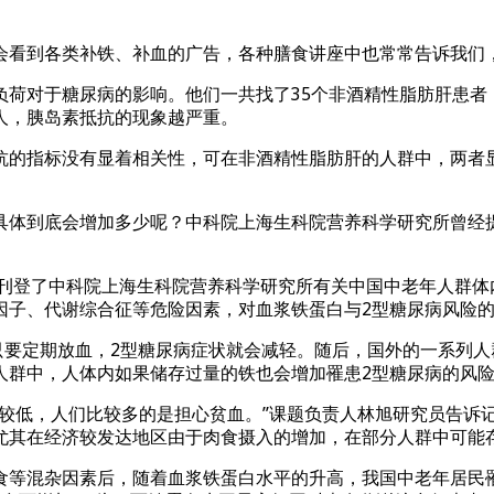
会看到各类补铁、补血的广告，各种膳食讲座中也常常告诉我们
荷对于糖尿病的影响。他们一共找了35个非酒精性脂肪肝患者
人，胰岛素抵抗的现象越严重。
抗的指标没有显着相关性，可在非酒精性脂肪肝的人群中，两者
具体到底会增加多少呢？中科院上海生科院营养科学研究所曾经
》刊登了中科院上海生科院营养科学研究所有关中国中老年人群
因子、代谢综合征等危险因素，对血浆铁蛋白与2型糖尿病风险
只要定期放血，2型糖尿病症状就会减轻。随后，国外的一系列
人群中，人体内如果储存过量的铁也会增加罹患2型糖尿病的风
低，人们比较多的是担心贫血。”课题负责人林旭研究员告诉记者，
尤其在经济较发达地区由于肉食摄入的增加，在部分人群中可能
食等混杂因素后，随着血浆铁蛋白水平的升高，我国中老年居民