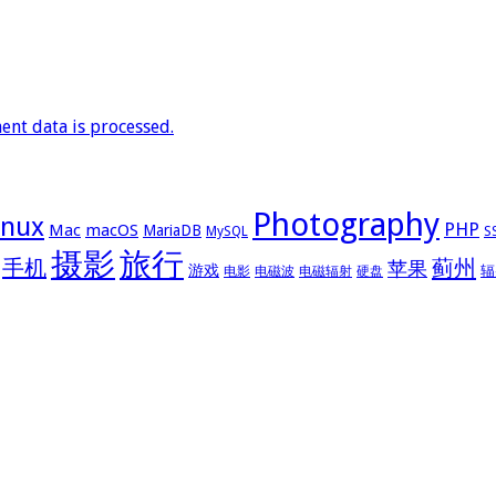
nt data is processed.
Photography
inux
PHP
Mac
macOS
MariaDB
MySQL
S
摄影
旅行
手机
蓟州
苹果
游戏
辐
电影
电磁波
电磁辐射
硬盘