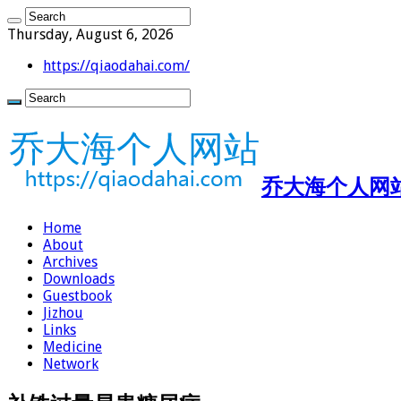
Thursday, August 6, 2026
https://qiaodahai.com/
乔大海个人网站 ht
Home
About
Archives
Downloads
Guestbook
Jizhou
Links
Medicine
Network