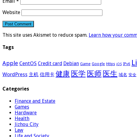
Email
*
Website
This site uses Akismet to reduce spam.
Learn how your comme
Tags
L
Apple
CentOS
Credit card
Debian
Google
Game
Https
IPv6
iOS
医学
医师
医生
健康
WordPress
主机
信用卡
域名
安全
Categories
Finance and Estate
Games
Hardware
Health
Jizhou City
Law
Life and Society