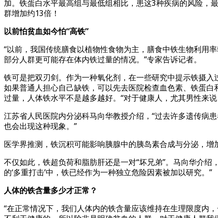
加。铁蛋白水平最高组与最低组相比，患这3种疾病的风险，最
群增加约13倍！
以前怕贫血如今怕“高铁”
“以前，我国传统膳食以植物性食物为主，膳食中铁生物利用
部分人群更可能存在体内铁过量的情况。”专家告诉记者。
铁可是把双刃剑。作为一种氧化剂，在一些研究中提示铁摄入
如果普通人担心自己缺铁，可以先去医院检查血色素、铁蛋白
过量，人体铁水平不是越多越好。“对于健康人，尤其男性来说
江苏省人民医院内分泌科马向华教授介绍，“过去许多遗传病
也会出现这种现象。”
医学界推测，铁沉积可能影响胰腺中的胰岛素合成与分泌，增
不仅如此，铁超负荷和脂肪肝还是一对“坏兄弟”。马向华介绍
的‘多重打击’中，铁已经作为一种独立危险因素被加以研究。”
人体的铁含量多少才正常？
“在正常情况下，我们人体内的铁含量应该维持在生理限度内，