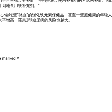
们不再主张过分补血，特别是通过使用补充剂的方式来补血。相
计划地食用铁补充剂。”
多少会吃些“补血”的强化铁元素保健品，甚至一些挺健康的年轻人
水平增高，罹患2型糖尿病的风险也越大。
re marked
*