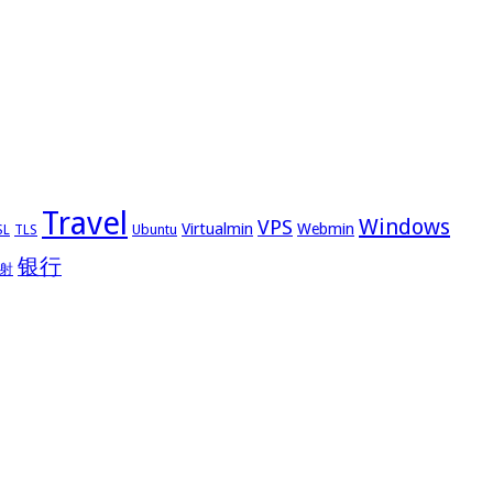
Travel
Windows
VPS
Virtualmin
Webmin
Ubuntu
SL
TLS
银行
射