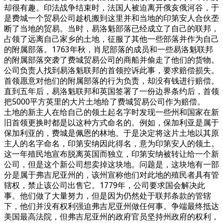
却很有趣。印法战争结束时，法国人被迫离开俄亥俄河谷，于
是费城一个贸易公司趁机搬到这里并和当地的印第安人合伙垄
断了当地的贸易。当时，易洛魁部落已经成立了自己的联邦，
占领了远离自己家乡的土地，征服了其他一些部落并作为自己
的附属部落。1763年秋，肖尼部落的成员和一些易洛魁联邦
的附属部落突袭了费城贸易公司的商船并偷走了他们的货物。
公司负责人找到易洛魁联邦的首领控诉此事，要求赔偿损失。
首领愿意对他们的附属部落的行为负责，却没有钱进行赔偿。
直到五年后，易洛魁联邦和英国签署了一份边界条约后，首领
把5000平方英里的大片土地给了费城贸易公司作为赔偿。
土地的新主人在给自己的领土起名字时发现一些州和国家在新
旧首领更换时都是以这种方式命名的。例如，保加利亚是属于
保加利亚的，费城是佩恩的林地。于是决定将这片土地以其原
主人的名字命名，印第安纳因此得名，意为印第安人的领土。
这一年殖民地宣布脱离英国而独立，印第安纳被转让给一个新
公司，但是这个新公司想卖掉这块地。问题是，这块地有一部
分是属于弗吉尼亚州的，该州宣称他们对此地的殖民者具有管
辖权，禁止该公司出售它。1779年，公司要求国会解决此
事。他们做了大量努力，但是因为仍然处于联邦条款的管辖
下，他们并没有权利强迫弗吉尼亚州做任何事。争端最终抵达
美国最高法院，但弗吉尼亚州的政府官员坚持州政府的权利，