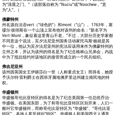
为“清晨之门。”（该部落自称为 “Nuciu”或“Noochew，”意
为“人”。）
佛蒙特州
州名源自法语vert（“绿色的”）和mont（“山”）。1763年，塞
缪尔·彼得斯在一个山顶上宣布他对该州的命名：“新名字为
Vert-Mont，象征着这里青山不老。”不过，大部分历史学家都
不同意这个说法，宾夕法尼亚州国务活动家托马斯·杨就是其
中一位，他认为宾夕法尼亚州的宪法应该用来作为佛蒙特州的
立州之本，并认为该州的得名是为了纪念格林山兄弟会，内战
中为了抵抗纽约对该地区的接管而成立的一个民兵组织。
弗吉尼亚州
该州因英国女王伊丽莎白一世（人称童贞女王）而得名，她授
予沃尔特·雷利爵士在西班牙属地佛罗里达州建立殖民地的特
权。
华盛顿州
华盛顿哥伦比亚特区的得名是为了纪念美国第一任总统乔治·
华盛顿。在美国东部，为了和哥伦比亚特区区别开来，人们一
般叫它华盛顿州，而称哥伦比亚特区为 “华盛顿”、“哥伦比亚
特区”，本地人甚至就叫“特区”。华盛顿人和美国西北人通常