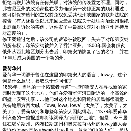
拒绝与联邦法院有任何关联，对法院的传唤置之不理。同时，
弗吉尼亚州的政治家也在尽力确保第一次修正案的顺利通过，
这可以保护该州的主权豁免权免受其他州或国家的联邦法院的
控告（有人还提议以此来回应最高法院关于处理乔治亚州拒绝
出庭面对诉讼的实例，这件案子中最高法院对乔治亚州是持反
对态度的）。
修正案通过之后，该公司的诉讼被被驳回，失去了对印第安纳
的所有权，印第安纳被并入了乔治亚州。1800年国会将俄亥
俄州从西北地区划分出去后，印第安纳恢复了它的名字，并在
16年后成为美国的一个新的州。
爱荷华州
爱荷华一词源于曾住在这里的印第安人的语言，Ioway。这个
词是什么意思，要取决于你问谁了。
1868年，当地的一个拓荒者写道“一些印第安人在寻找新的家
园时发现了这个地方，他们在爱荷华河河口附近的一个高耸的
峭壁上安营扎寨……他们对这个地点和附近的居民都很满意，
兴奋地用方言大喊，‘Iowa, Iowa, Iowa’（太美了，太美了，太
美了），爱荷华河和那些印第安人因此得名。”1879年爱荷华
州议会的一篇报道却将该词译为“美丽的土地”。但是，今日居
住在堪萨斯州、内布拉斯加州和奥克拉荷马州的Ioway族人会
告诉你Ioway是Ayuhwa的法语拼写，意为“沉睡的人们”，是达