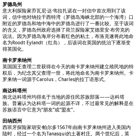
罗德岛州
意大利探险家乔瓦尼·达·韦拉扎诺在一封信中首次用到了该
词，信中他对纳拉干西特湾（罗德岛海峡北部的一个海湾）口
附近的罗德岛和地中海中的罗德岛进行了一番比较。至于该词
的含义，罗德岛州政府选择了荷兰探险家艾德里安·布劳克的
说法。因为罗德岛海岸分布着红色的粘土，布洛克遂将此地命
名为Roodt Eylandt（红岛），后该词在英国的统治下逐渐变
得英国化。
南卡罗来纳州
英国国王查理二世获得在今天的南卡罗来纳州建立殖民地的特
权后，为纪念其父查理一世，将此地命名为南卡罗来纳州。卡
罗来纳一词源于Carolus，Charles的拉丁语形式。
南达科塔州
南北达科塔州均得名于当地的原住民苏族部落——达科塔
族。普遍认为达科塔一词的起源不详，不过最常见的解释是在
苏族语言中它意为“朋友”或“盟友”。
田纳西州
西班牙探险家胡安·帕尔多1567年由南卡罗来纳州进入美国内
陆时，经过一个名为Tanasqui的土著村庄。两个世纪后，英