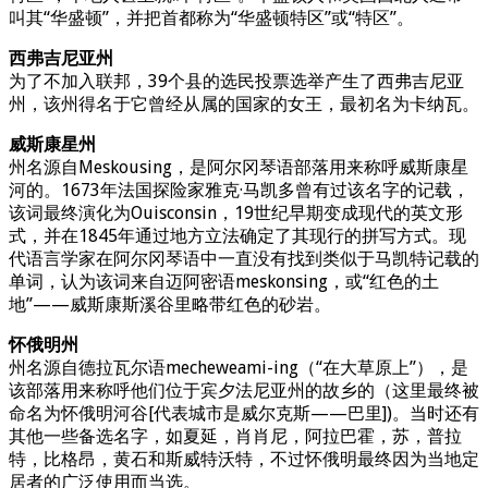
叫其“华盛顿”，并把首都称为“华盛顿特区”或“特区”。
西弗吉尼亚州
为了不加入联邦，39个县的选民投票选举产生了西弗吉尼亚
州，该州得名于它曾经从属的国家的女王，最初名为卡纳瓦。
威斯康星州
州名源自Meskousing，是阿尔冈琴语部落用来称呼威斯康星
河的。1673年法国探险家雅克·马凯多曾有过该名字的记载，
该词最终演化为Ouisconsin，19世纪早期变成现代的英文形
式，并在1845年通过地方立法确定了其现行的拼写方式。现
代语言学家在阿尔冈琴语中一直没有找到类似于马凯特记载的
单词，认为该词来自迈阿密语meskonsing，或“红色的土
地”——威斯康斯溪谷里略带红色的砂岩。
怀俄明州
州名源自德拉瓦尔语mecheweami-ing（“在大草原上”），是
该部落用来称呼他们位于宾夕法尼亚州的故乡的（这里最终被
命名为怀俄明河谷[代表城市是威尔克斯——巴里])。当时还有
其他一些备选名字，如夏延，肖肖尼，阿拉巴霍，苏，普拉
特，比格昂，黄石和斯威特沃特，不过怀俄明最终因为当地定
居者的广泛使用而当选。