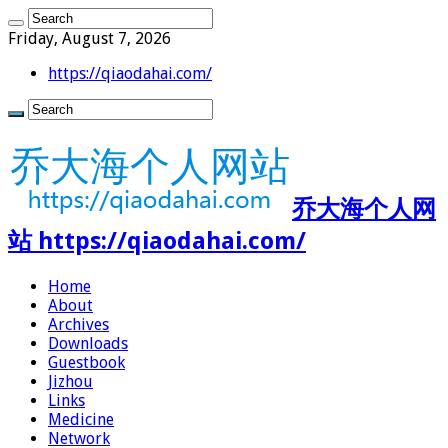
Friday, August 7, 2026
https://qiaodahai.com/
乔大海个人网
站 https://qiaodahai.com/
Home
About
Archives
Downloads
Guestbook
Jizhou
Links
Medicine
Network