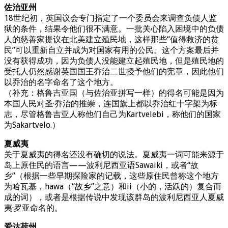
佐治亚州
18世纪初，英国议会专门指定了一个委员会来调查负债人监
狱的条件，结果令他们很不满意。一批关心陷入困境中的负债
人的慈善家提议在北美建立殖民地，这样那些“值得救济的贫
民”可以重新自立并成为对国家有用的公民。这个方案最后并
没有获得成功，因为负债人没能建立起殖民地，但是殖民地的
受托人仍然感谢英国国王乔治二世授予他们的宪章，因此他们
以乔治的名字命名了这个地方。
（补充：格鲁吉亚国（与佐治亚拼写一样）的得名可能是因为
本国人民对圣·乔治的推崇，连国旗上都以乔治红十字架为标
志，尽管格鲁吉亚人称他们自己为Kartvelebi，称他们的国家
为Sakartvelo.）
夏威夷
关于夏威夷的得名还没有确切的说法。夏威夷一词可能来源于
岛上原住民的语言——波利尼西亚语Sawaiki，或者“故
乡”（根据一些早期探险家的记载，这些原住民曾称这个地方
为哈瓦基，hawa（“故乡”之意）和ii（小的，活跃的）复合而
成的词），或者是根据传说中发现该群岛的波利尼西亚人夏威
夷·罗亚命名的。
爱达荷州