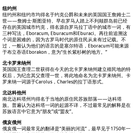
纽约州
纽约州和纽约市均得名于约克公爵和未来的英国国王詹姆士二
世——詹姆士·斯图亚特。早在罗马人踏上不列颠群岛前已经
存在的英国城市约克，得名源自罗马拉丁语中的城市一词，有
三种写法，Eboracum, Eburacum和Eburaci。再往前追溯这
个词是困难的，因为古罗马时代的原住民从未有过记载。不
过，一般认为他们的语言的是塞尔特语，Eboracum可能来源
于布立吞语Eborakon，意为“生长紫杉树的地方。”
北卡罗来纳州
英国国王查理二世获得在今天的北卡罗来纳州建立殖民地的特
权后，为纪念其父查理一世，将此地命名为北卡罗来纳州。卡
罗来纳一词源于Carolus，Charles的拉丁语形式。
北达科他州
南北达科塔州均得名于当地的原住民苏族部落——达科塔
族。普遍认为达科塔一词的起源不详，不过最常见的解释是在
苏族语言中它意为“朋友”或“盟友”。
俄亥俄州
俄亥俄一词最常见的翻译是“美丽的河流”，最早见于1750年一