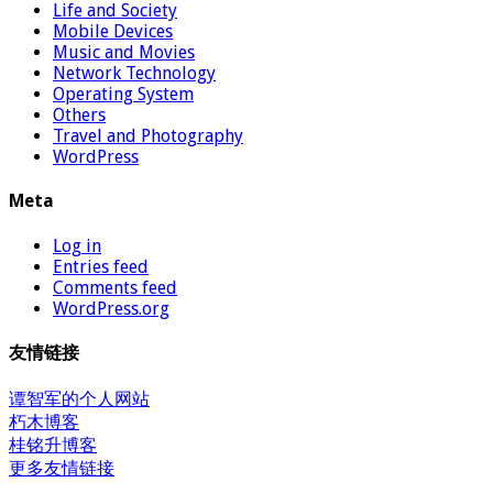
Life and Society
Mobile Devices
Music and Movies
Network Technology
Operating System
Others
Travel and Photography
WordPress
Meta
Log in
Entries feed
Comments feed
WordPress.org
友情链接
谭智军的个人网站
朽木博客
桂铭升博客
更多友情链接