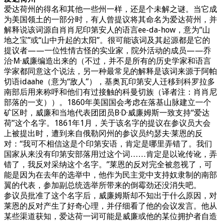
爱达荷州的得名和其他一些州一样，还是个未解之谜。当它成
为美国领土的一部分时，有人曾提议将其命名为爱达荷州，并
解释说该词源自肖肖尼印第安人的语言ee-da-how，意为“山
地之宝”或“山中升起的太阳”。很可能该词及其起源都是它的
提议者——一位性情古怪的实业家，院外活动的成员——乔
治·M·威廉编造出来的（不过，并不是所有的历史学家和语言
学家都同意这个说法，另一种最常见的解释是该词来源于阿帕
切语idaahe（意为“敌人”），基奥瓦印第安人迁移到科罗拉多
南部后用来称呼和他们有过接触的科曼切族（译者注：肖肖尼
部落的一支））。1860年美国国会考虑在落基山脉建立一个
矿区时，威廉和当地代表团团员B·D·威廉姆斯一致支持“爱达
荷”这个名字。1861年1月，关于该名字的提议在参议员大会
上被提出时，遭到来自俄勒冈州的参议员约瑟夫·莱恩的反
对：“我可不相信这是个印第安语，肯定是哪里弄错了。我们
国家从来没有印第安部落用过这个词……肯定是以讹传讹，弄
错了，我反对采纳这个名字。”莱恩的反对完全被忽视了，可
能是因为在去年的选举中，他作为民主党中支持奴隶制的南部
翼的代表，参加副总统选举所带来的倒霉劲还没消失吧。
参议员批准了这个名字后，威廉姆斯却不知出于什么原因，对
莱恩的反对产生了好奇心理，并仔细看了他的会议发言。他从
某些渠道获知，爱达荷一词可能是威廉或他的某位拥护者自造