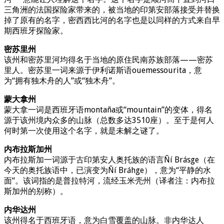
三角洲的法国探险家带来的，被当地的印第安部落接受并替换
掉了原有的名字，密西西比河的名字也是以同样的方式来自早
期西班牙探险家。
密苏里州
该州和密苏里河均得名于当地的原住民南苏族部落——密苏
里人。密苏里一词来源于伊利诺斯语ouemessourita，意
为“拥有独木舟的人”或“独木舟”。
蒙大拿州
蒙大拿一词是西班牙语montaña或“mountain”的变体，得名
源于该州境内众多的山脉（总数多达3510座）。至于是何人
何时第一次使用这个名字，就是未解之谜了。
内布拉斯加州
内布拉斯加一词源于古印第安人奥托族的语言Ñí Brásge（在
今天的奥托族语中，已演变为Ñí Bráhge），意为“平静的水
面”。该词指的是普拉特河，流经玉米壳州（译者注：内布拉
斯加州的别称）。
内华达州
该州得名于西班牙语，意为白雪覆盖的山脉。非内华达人