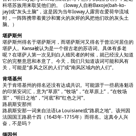
科塔苏族用来取笑他们的。（Ioway人自称Baxoje(bah-ko-
jay)或“灰头土脑”，这是因为当年Ioway人露营在爱荷华流域
时，一阵阵携带着黄沙和篝火的灰烬的风把他们吹的灰头土
脑。）
堪萨斯州
堪萨斯州得名于堪萨斯河，而堪萨斯河又得名于曾沿河居住的
堪萨人。Kansa被认为是一个很古老的苏语词。具体有多老
呢？在堪萨人第一次见到白人殖民者的时候，就已经没人知道
它的完整意思和本意了。今天，我们只知道该词可能和风有
关，可能是“多风之区的人们”或“南风区域内的人们”。
肯塔基州
关于肯塔基州的得名还没有达成共识。可能源于一些易洛魁语
的印第安词汇，意为“草原”，“牧场”，“在草原上”，“在牧场
里”，“明日之地”，“河底”和“红色之河”。
路易斯安那州
路易斯安那一词来自法语La Louisiane或“路易之地”。该州因
法国国王路易十四（1643年-1715年）而得名。这真令人兴
奋，不是吗？
缅因州