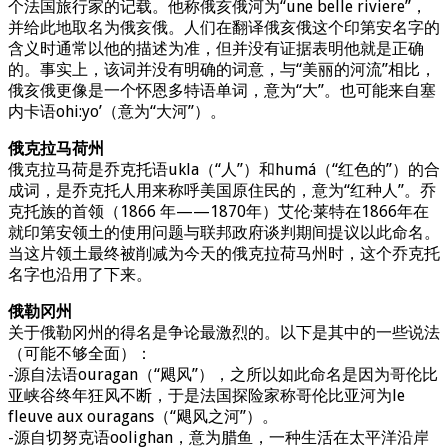
个法国旅行家的记载。他称俄亥俄河为“une belle riviere”，
并给此地取名为俄亥俄。人们在翻译俄亥俄这个印第安名字的
含义时通常以他的描述为准，但并没有证据表明他就是正确
的。事实上，该词并没有明确的词意，与“美丽的河流”相比，
俄亥俄更像是一个怀恩多特语单词，意为“大”。也可能来自塞
内卡语ohi:yo’（意为“大河”）。
俄克拉马荷州
俄克拉马荷是乔克托语ukla（“人”）和humá（“红色的”）的合
成词，是乔克托人用来称呼美国原住民的，意为“红种人”。乔
克托族的首领（1866 年——1870年）艾伦·莱特在1866年在
就印第安领土的使用问题与联邦政府谈判期间提议以此命名。
当这片领土最终被削减为今天的俄克拉荷马州时，这个乔克托
名字也沿用了下来。
俄勒冈州
关于俄勒冈州的得名是争论最激烈的。以下是其中的一些说法
（可能不够全面）：
-源自法语ouragan（“飓风”），之所以如此命名是因为哥伦比
亚峡谷终年狂风不断，于是法国探险家称哥伦比亚河为le
fleuve aux ouragans（“飓风之河”）。
-源自切努克语oolighan，意为腊鱼，一种生活在太平洋沿岸