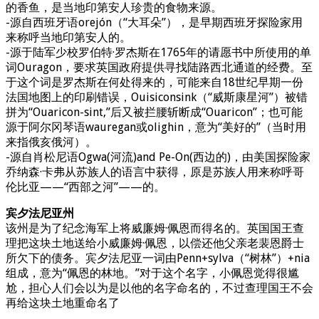
的香鱼，是当地印第安人珍贵的食物来源。
-源自西班牙语orejón（“大耳朵”），是早期西班牙探险家用
来称呼当地印第安人的。
-源于陆军少校罗伯特·罗杰斯在1765年的请愿书中所使用的单
词Ouragon，要求英国政府提供寻找陆路西北通道的经费。至
于这个词是罗杰斯在何处得来的，可能来自18世纪早期一份
法国地图上的印刷错误，Ouisiconsink（“威斯康星河”）被错
拼为“Ouaricon-sint,”后又被拦腰斩断成“Ouaricon”；也可能
源于阿尔冈琴语wauregan或olighin，意为“美好的”（当时用
来指俄亥俄河）。
-源自肖松尼语Ogwa(河流)and Pe-On(西边的)，由美国探险家
乔纳森·卡弗从苏族人的语言中获得，原是苏族人用来称呼哥
伦比亚——“西部之河”——的。
宾夕法尼亚州
该州是为了纪念海军上将威廉姆·佩恩而得名的。英国国王查
理把这块土地送给小威廉姆·佩恩，以偿还他父亲老裴恩爵士
所欠下的债务。宾夕法尼亚一词由Penn+sylva（“树林”）+nia
组成，意为“佩恩的林地。”对于这个名字，小佩恩觉得很尴
尬，担心人们会以为是以他的名字命名的，不过查理国王不会
再给这块土地重命名了