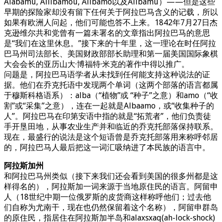
Alabamu, Allibamou, Alibamo以及Alibamu）——但是这些
早期的探险家却没有留下任何关于阿拉巴马含义的记载，所以
如果有欧洲人问起，他们可能也答不上来。1842年7月27日杰
克逊维尔共和党曾有一篇未署名的文章指出阿拉巴马的意思
是“我们在这里休息。”接下来的十年里，这一理论在时任阿拉
巴马州司法部长、美国财政部部长助理和第一届美国国际象棋
大会会长的亚历山大·博福特·米克的著作中得以推广。
问题是，阿拉巴马语学者从未找到任何能支持这种说法的证
据。他们在乔克托语中发现两个单词（这两个部落的语言都属
于穆斯科格语系）：alba（“植物”或 “种子”之意）和amo（“收
割”或“采集”之意），连在一起就是Albaamo，或“收集种子的
人”。阿拉巴马在印第安语中指的就是“拓荒者”，他们负责徒
手开垦田地，从事农业生产并和临近的乔克托部落保持联系。
现在，最盛行的说法是这个短语曾是乔克托部落用来称呼邻居
的，阿拉巴马人最后把这一词汇吸纳进了本民族的语言中。
阿拉斯加州
和阿拉巴马州类似（接下来我们还会看到美国的很多州都是这
样得名的），阿拉斯加一词来源于当地原住民的语言。阿留申
人（18世纪中期一位俄罗斯的皮货商这样称呼他们；过去他
们自称为尤南干，现在也仍然保留着这个名称），阿留申群岛
的原住民，指居住在阿拉斯加半岛和alaxsxaq(ah-lock-shock)