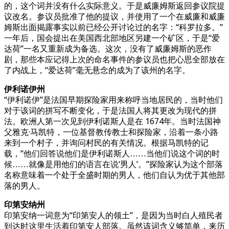
的，这个词并没有什么实际意义。于是威廉姆斯返回参议院提
议改名。参议员批准了他的提议，并使用了一个在威廉和威廉
姆斯出面揭露事实以前已经公开讨论过的名字：“科罗拉多。”
一年后，国会提出在美国西北部地区另建一个矿区，于是“爱
达荷”一名又重新成为备选。这次，没有了威廉姆斯的恶作
剧，那些本应记得上次的命名事件的参议员也把心思全部放在
了内战上，“爱达荷”毫无悬念的成为了该州的名字。
伊利诺伊州
“伊利诺伊”是法国早期探险家用来称呼当地居民的，当时他们
对于该词的拼写不断变化，于是法国人将其更改为现代的拼
法。欧洲人第一次见到伊利诺斯人是在 1674年。当时法国神
父雅克·马凯特，一位基督教传教士和探险家，沿着一条小路
来到一个村子，并询问村民的有关情况。根据马凯特的记
载，“他们回答说他们是伊利诺斯人……当他们说这个词的时
候……就像是用他们的语言在说‘男人’。”探险家认为这个部落
名称意味着一个处于全盛时期的男人，他们自认为优于其他部
落的男人。
印第安纳州
印第安纳一词意为“印第安人的领土”，是因为当时白人殖民者
到达时这里生活着印第安人部落。虽然该词含义够简单，来历