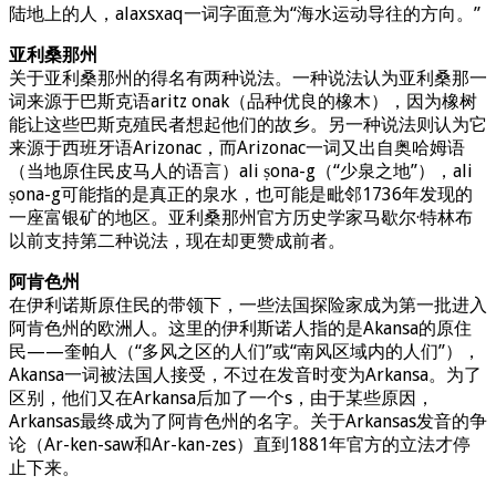
陆地上的人，alaxsxaq一词字面意为“海水运动导往的方向。”
亚利桑那州
关于亚利桑那州的得名有两种说法。一种说法认为亚利桑那一
词来源于巴斯克语aritz onak（品种优良的橡木），因为橡树
能让这些巴斯克殖民者想起他们的故乡。另一种说法则认为它
来源于西班牙语Arizonac，而Arizonac一词又出自奥哈姆语
（当地原住民皮马人的语言）ali ṣona-g（“少泉之地”），ali
ṣona-g可能指的是真正的泉水，也可能是毗邻1736年发现的
一座富银矿的地区。亚利桑那州官方历史学家马歇尔·特林布
以前支持第二种说法，现在却更赞成前者。
阿肯色州
在伊利诺斯原住民的带领下，一些法国探险家成为第一批进入
阿肯色州的欧洲人。这里的伊利斯诺人指的是Akansa的原住
民——奎帕人（“多风之区的人们”或“南风区域内的人们”），
Akansa一词被法国人接受，不过在发音时变为Arkansa。为了
区别，他们又在Arkansa后加了一个s，由于某些原因，
Arkansas最终成为了阿肯色州的名字。关于Arkansas发音的争
论（Ar-ken-saw和Ar-kan-zes）直到1881年官方的立法才停
止下来。