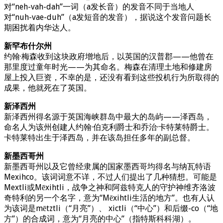
对“neh-vah-dah”一词（a发长音）的发音不同于当地人
对“nuh-vae-duh”（a发短音的发音），据说这个发音问题长
期困扰着内华达人。
新罕布什尔州
约翰·梅森收到这块政府增地后，以英国的汉普郡——他曾在
那里度过童年时光——为其命名。梅森在清理土地和修建房
屋上投入巨资，不幸的是，还没有看到这些投机行为所取得的
成果，他就死在了英国。
新泽西州
新泽西州得名源于英国海峡群岛中最大的岛屿——泽西岛，
命名人为该州创建人约翰·伯克利爵士和乔治·卡特莱特爵士。
卡特莱特出生于泽西岛，并在该岛担任多年的副总督。
新墨西哥州
新墨西哥州以及它曾经隶属的国家墨西哥均得名与纳瓦特语
Mexihco。该词词意不详，不过人们提出了几种猜想。可能是
Mextli或Mēxihtli，战争之神和阿兹特克人的守护神维齐洛波
奇特利的另一个名字，意为“Mēxihtli生活的地方”。也有人认
为该词是mētztli（“月亮”）、 xictli（“中心”）和后缀-co（“地
方”）的合成词，意为“月亮的中心”（指特斯科科湖）。