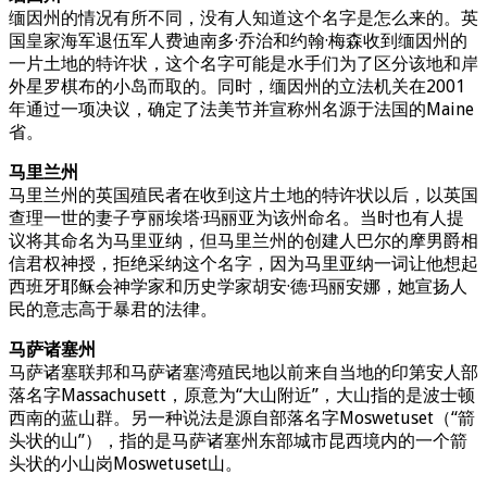
缅因州的情况有所不同，没有人知道这个名字是怎么来的。英
国皇家海军退伍军人费迪南多·乔治和约翰·梅森收到缅因州的
一片土地的特许状，这个名字可能是水手们为了区分该地和岸
外星罗棋布的小岛而取的。同时，缅因州的立法机关在2001
年通过一项决议，确定了法美节并宣称州名源于法国的Maine
省。
马里兰州
马里兰州的英国殖民者在收到这片土地的特许状以后，以英国
查理一世的妻子亨丽埃塔·玛丽亚为该州命名。当时也有人提
议将其命名为马里亚纳，但马里兰州的创建人巴尔的摩男爵相
信君权神授，拒绝采纳这个名字，因为马里亚纳一词让他想起
西班牙耶稣会神学家和历史学家胡安·德·玛丽安娜，她宣扬人
民的意志高于暴君的法律。
马萨诸塞州
马萨诸塞联邦和马萨诸塞湾殖民地以前来自当地的印第安人部
落名字Massachusett，原意为“大山附近”，大山指的是波士顿
西南的蓝山群。另一种说法是源自部落名字Moswetuset（“箭
头状的山”），指的是马萨诸塞州东部城市昆西境内的一个箭
头状的小山岗Moswetuset山。