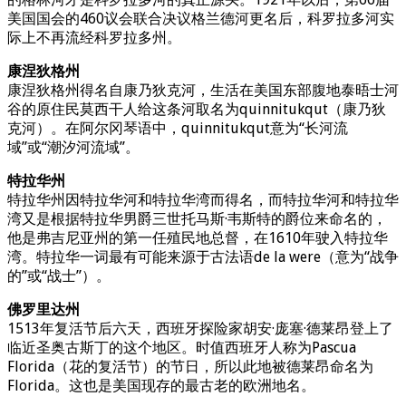
美国国会的460议会联合决议格兰德河更名后，科罗拉多河实
际上不再流经科罗拉多州。
康涅狄格州
康涅狄格州得名自康乃狄克河，生活在美国东部腹地泰晤士河
谷的原住民莫西干人给这条河取名为quinnitukqut（康乃狄
克河）。在阿尔冈琴语中，quinnitukqut意为“长河流
域”或“潮汐河流域”。
特拉华州
特拉华州因特拉华河和特拉华湾而得名，而特拉华河和特拉华
湾又是根据特拉华男爵三世托马斯·韦斯特的爵位来命名的，
他是弗吉尼亚州的第一任殖民地总督，在1610年驶入特拉华
湾。特拉华一词最有可能来源于古法语de la were（意为“战争
的”或“战士”）。
佛罗里达州
1513年复活节后六天，西班牙探险家胡安·庞塞·德莱昂登上了
临近圣奥古斯丁的这个地区。时值西班牙人称为Pascua
Florida（花的复活节）的节日，所以此地被德莱昂命名为
Florida。这也是美国现存的最古老的欧洲地名。