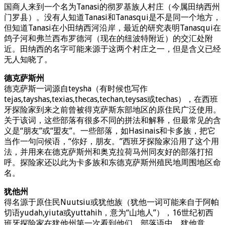
国商人来到一个名为Tanasi的彻罗基族人村庄（今属田纳西州
门罗县）。没有人知道Tanasi和Tanasqui是不是同一个地方，
但知道Tanasi在小田纳西河沿岸，最近的研究表明Tanasqui在
鸽子河和弗兰西布罗德河（现在的纽波特附近）的交汇处附
近。田纳西的名字可能来源于这两个村庄之一，但是含义已经
无人知晓了。
德克萨斯州
德克萨斯一词源自teysha（有时候也写作
tejas,tayshas,texias,thecas,techan,teysas或techas），在西班
牙探险家到来之前曾被得克萨斯东部地区的原住民广泛使用。
关于该词，这些部落有很多不同的拼法和解释，但最常见的含
义是“朋友”或“盟友”。一些部落，如Hasinais和卡多族，把它
当作一句问候语，“你好，朋友。”西班牙探险家沿用了这个用
法，并用来在德克萨斯州和奥克拉荷马州同友好的部落打招
呼。探险家还以此为卡多族和东德克萨斯州殖民地周围地区命
名。
犹他州
得名源于原住民Nuutsiu或犹他族（犹他一词可能来自于阿帕
切语yudah,yiuta或yuttahih，意为“山地人”），16世纪初西
班牙探险家在犹他州第一次看到他们。部落语中，犹他意