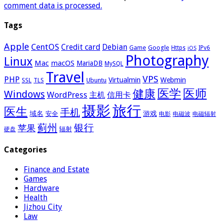
comment data is processed.
Tags
Apple
CentOS
Credit card
Debian
Google
Game
Https
IPv6
iOS
Photography
Linux
Mac
macOS
MariaDB
MySQL
Travel
VPS
PHP
Virtualmin
Webmin
Ubuntu
SSL
TLS
医学
医师
健康
Windows
WordPress
主机
信用卡
摄影
旅行
医生
手机
域名
游戏
安全
电影
电磁波
电磁辐射
蓟州
银行
苹果
辐射
硬盘
Categories
Finance and Estate
Games
Hardware
Health
Jizhou City
Law