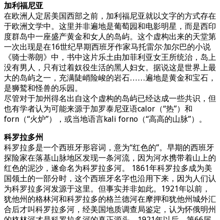
加利福尼亚
在欧洲人定居美国西部之前，加利福尼亚就以文字的方式存在
于欧洲文学中。这里并非遍地是葡萄园和电影明星，而是西印
度群岛中一座盛产黄金和女人的岛屿。这个虚构出来的天堂第
一次出现是在16世纪早期西班牙作家马托雷尔·加尔巴的小说
《骑士蒂朗》中，书中这片乐土由加菲利亚女王所统治，岛上
没有男人，只有过着奴役生活的黑人妇女。据说这是世界上最
大的岛屿之一，充满陡峭险峻的岩石……遍地是黄金和宝石，
是狮鹫和怪兽的乐园。
尽管对于加州得名出自这个虚构的岛屿已经达成一些共识，但
也有学者认为可能来源于加罗泰尼亚语calor（“热”）和
forn（“火炉”），或当地语言kali forno（“高高的山脉”）。
科罗拉多州
科罗拉多是一个西班牙形容词，意为“红色的”。早期的西班牙
探险家在落基山脉地区发现一条河流，因为河水携带着山上的
红色的泥沙，遂命名为科罗拉多河。 1861年科罗拉多成为美
国领土的一部分时，这个西班牙名字也沿用下来，因为人们认
为科罗拉多河发源于这里。但事实并非如此。1921年以前，
犹他州的格林河和科罗拉多的格兰德河在摩押和犹他州城外汇
合后才叫科罗拉多河，经美国地质调查局鉴定，认为怀俄明州
的格林河才是科罗拉多河的真正源头。1921年以后，第66届