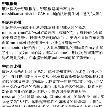
密歇根州
该州得名于密歇根湖。密歇根是奥吉布瓦语
misshikama(mish-ih-GAH-muh)的法语衍生词，意为“大湖”。
明尼苏达州
明尼苏达一词源于达科塔部落对明尼苏达河的命名，
mnisota（mni“水”+sota“多云的，模糊的”）；有时候也会译
的更有诗意些：“映着天空云彩的水”）。英语不喜欢在单词前
面加mn（你可能会找到一个，但也只有这一个，
mnemonic（记忆的）），因此早期该地的殖民者在m后面加
了个i，并发为mini的音，拼写为“mine”。明尼阿波里斯市的
得名与此类似，在希腊语城市polis一词前加了前缀mni。
密西西比州
该州因密西西比河而得名。你可能知道密西西比意为“众水之
父”，并且也可能不只一次从小说家詹姆斯·费尼莫尔·库珀和亚
伯拉罕·林肯总统（内战后，林肯在一封信中写道，“众水之父
再一次心无杂念的流向大海”）那儿听过这个说法。我并不想
对正直的亚伯的形容泼脏水，但该词是奥吉布瓦语
messipi（也可能是misi-sipi或misi-ziibi）的法语衍生词，实
际意义为“大河”。这听起来也许不如林肯的翻译炫目，但“大
河”一意能让人理解这个名字。这个名字是顺河而下直到河口