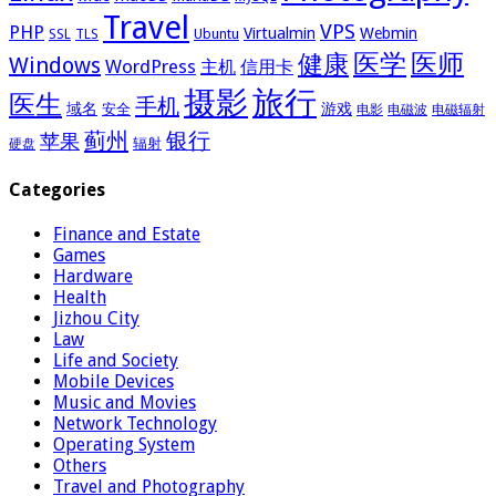
Travel
VPS
PHP
Virtualmin
Webmin
Ubuntu
SSL
TLS
医学
医师
健康
Windows
WordPress
主机
信用卡
摄影
旅行
医生
手机
域名
游戏
安全
电影
电磁波
电磁辐射
蓟州
银行
苹果
辐射
硬盘
Categories
Finance and Estate
Games
Hardware
Health
Jizhou City
Law
Life and Society
Mobile Devices
Music and Movies
Network Technology
Operating System
Others
Travel and Photography