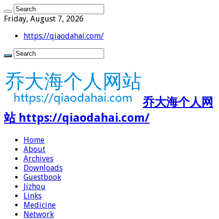
Friday, August 7, 2026
https://qiaodahai.com/
乔大海个人网
站 https://qiaodahai.com/
Home
About
Archives
Downloads
Guestbook
Jizhou
Links
Medicine
Network