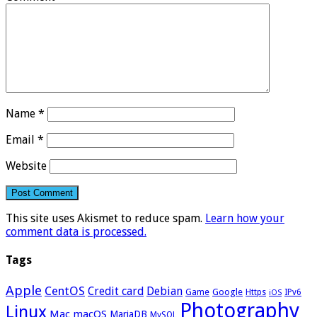
Name
*
Email
*
Website
This site uses Akismet to reduce spam.
Learn how your
comment data is processed.
Tags
Apple
CentOS
Credit card
Debian
Google
Game
Https
IPv6
iOS
Photography
Linux
Mac
macOS
MariaDB
MySQL