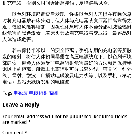
机充电器，否则长时间近距离接触，易增罹癌风险。
以色列环境部调查后发现，许多以色列人习惯在夜晚休息
时将充电器放在床头边，但人体与充电器或变压器距离靠得太
近，罹癌风险将增加。因夜晚休息时人体不会分泌可减轻辐射
线危害的黑色激素，若床头旁放着充电器与变压器，最容易对
人体造成危害。
若未保持半米以上的安全距离，手机专用的充电器等所散
发的辐射，将使人体如同暴露在高压电源线底下。以色列环境
部建议，避免人体遭受非电离辐射危害最好的方法就是保持半
米以上的距离。所谓非电离辐射可分成紫外线、可见光、红外
线、雷射、微波、广播站电磁波及电力线等，以及手机（移动
电话）基站天线所发射的电磁波。
Tags
电磁波
电磁辐射
辐射
Leave a Reply
Your email address will not be published.
Required fields
are marked
*
Comment
*