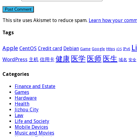
This site uses Akismet to reduce spam.
Learn how your comme
Tags
L
Apple
CentOS
Credit card
Debian
Google
Game
Https
IPv6
iOS
医学
医师
医生
健康
WordPress
主机
信用卡
域名
安全
Categories
Finance and Estate
Games
Hardware
Health
Jizhou City
Law
Life and Society
Mobile Devices
Music and Movies