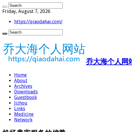
Friday, August 7, 2026
https://qiaodahai.com/
乔大海个人网站 ht
Home
About
Archives
Downloads
Guestbook
Jizhou
Links
Medicine
Network