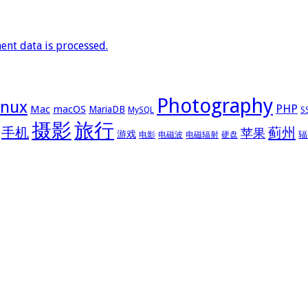
nt data is processed.
Photography
inux
PHP
Mac
macOS
MariaDB
MySQL
S
摄影
旅行
手机
蓟州
苹果
游戏
辐
电影
电磁波
电磁辐射
硬盘