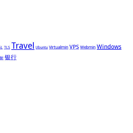
Travel
Windows
VPS
Virtualmin
Webmin
Ubuntu
SL
TLS
银行
射