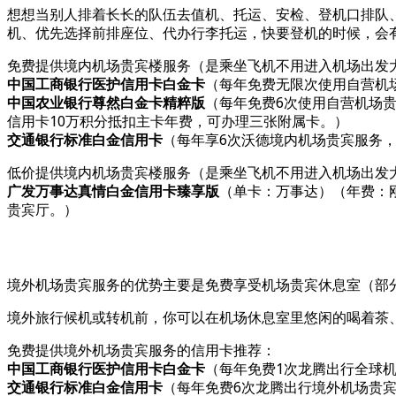
想想当别人排着长长的队伍去值机、托运、安检、登机口排队
机、优先选择前排座位、代办行李托运，快要登机的时候，会
免费提供境内机场贵宾楼服务（是乘坐飞机不用进入机场出发大
中国工商银行医护信用卡白金卡
（每年免费无限次使用自营机
中国农业银行尊然白金卡精粹版
（每年免费6次使用自营机场贵
信用卡10万积分抵扣主卡年费，可办理三张附属卡。）
交通银行标准白金信用卡
（每年享6次沃德境内机场贵宾服务
低价提供境内机场贵宾楼服务（是乘坐飞机不用进入机场出发大
广发万事达真情白金信用卡臻享版
（单卡：万事达）（年费：刚
贵宾厅。）
境外机场贵宾服务的优势主要是免费享受机场贵宾休息室（部分
境外旅行候机或转机前，你可以在机场休息室里悠闲的喝着茶、
免费提供境外机场贵宾服务的信用卡推荐：
中国工商银行医护信用卡白金卡
（每年免费1次龙腾出行全球
交通银行标准白金信用卡
（每年免费6次龙腾出行境外机场贵