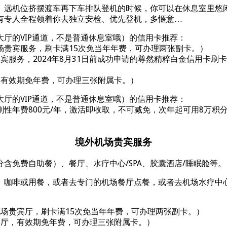
、远机位挤摆渡车再下车排队登机的时候，你可以在休息室里悠
有专人全程领着你去独立安检、优先登机，多惬意…
厅的VIP通道，不是普通休息室哦）的信用卡推荐：
场贵宾服务，刷卡满15次免当年年费，可办理两张副卡。）
宾服务，2024年8月31日前成功申请的尊然精粹白金信用卡刷卡
，有效期免年费，可办理三张附属卡。）
厅的VIP通道，不是普通休息室哦）的信用卡推荐：
性年费800元/年，激活即收取，不可减免，次年起可用8万积分
境外机场贵宾服务
含免费自助餐）、餐厅、水疗中心/SPA、胶囊酒店/睡眠舱等。
咖啡或用餐，或者去专门的机场餐厅点餐，或者去机场水疗中心/
机场贵宾厅，刷卡满15次免当年年费，可办理两张副卡。）
宾厅，有效期免年费，可办理三张附属卡。）