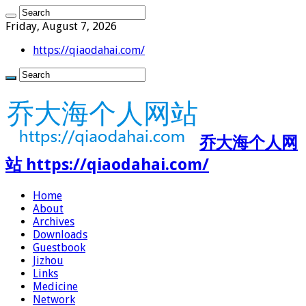
Friday, August 7, 2026
https://qiaodahai.com/
乔大海个人网
站 https://qiaodahai.com/
Home
About
Archives
Downloads
Guestbook
Jizhou
Links
Medicine
Network