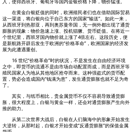
入，使得西班牙、葡萄牙等国内金银价格下降，物价猛涨。
在黄金白银贬值的同时，欧洲殖民者们也在借助国际贸易
这一渠道，将白银向位于自己东方的国家“输送”。如此一来，
从西班牙到热那亚，再到奥苏曼帝国，无一例外都出现了通货
膨胀的现象：物价急速上涨、投机猖獗、货币贬值。在将近一
个世纪里，西班牙国内物价就上涨了4倍左右。这段历史，便
是新航路开辟后发生于欧洲的“价格革命”，欧洲国家的经济发
展为此遭遇重创。
16 世纪“价格革命”时的状况，不是发生在自由经济环境
之中，即货币的流通不是由市场自动配置而成，而是西班牙等
殖民国家人为地从其他地区抢夺而来。这种强盗式的货币配
置，势必会造成国内“钱满为患”，发生通货膨胀也就不足为奇
了。
其实，与纸币相比，贵金属货币不仅不容易导致通货膨
胀，很大程度上，白银与黄金一样，还会对通货膨胀产生向外
推的助力。
从第二次世界大战后，白银在人们脑海中的形象开始发生
大逆转，从那时起，白银才开始变成“反通货膨胀”的保值金属
货币。