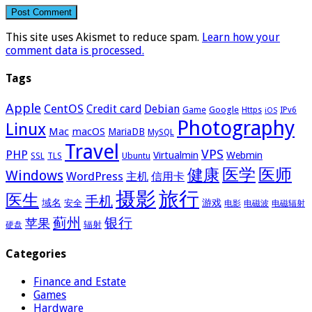
This site uses Akismet to reduce spam.
Learn how your
comment data is processed.
Tags
Apple
CentOS
Credit card
Debian
Google
Game
Https
IPv6
iOS
Photography
Linux
Mac
macOS
MariaDB
MySQL
Travel
VPS
PHP
Virtualmin
Webmin
Ubuntu
SSL
TLS
医学
医师
健康
Windows
WordPress
主机
信用卡
摄影
旅行
医生
手机
域名
游戏
安全
电影
电磁波
电磁辐射
蓟州
银行
苹果
辐射
硬盘
Categories
Finance and Estate
Games
Hardware