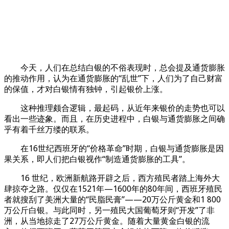
今天，人们在总结白银的不俗表现时，总会提及通货膨胀
的推动作用，认为在通货膨胀的“乱世”下，人们为了自己财富
的保值，才对白银情有独钟，引起银价上涨。
这种推理颇合逻辑，最起码，从近年来银价的走势也可以
看出一些迹象。而且，在历史进程中，白银与通货膨胀之间确
乎有着千丝万缕的联系。
在16世纪西班牙的“价格革命”时期，白银与通货膨胀是因
果关系，即人们把白银视作“制造通货膨胀的工具”。
16 世纪，欧洲新航路开辟之后，西方殖民者踏上海外大
肆掠夺之路。仅仅在1521年—1600年的80年间，西班牙殖民
者就搜刮了美洲大量的“民脂民膏”——20万公斤黄金和1 800
万公斤白银。与此同时，另一殖民大国葡萄牙则“开发”了非
洲，从当地掠走了27万公斤黄金。随着大量黄金白银的流