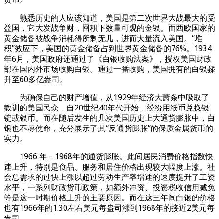
熟悉历史的人应该知道，美国是第二次世界大战最大的受
益国，它大发战争财，囤积下数量可观的金银。而西欧国家的
黄金储备被战争消耗得所剩无几，进而大量流入美国。“堆
积”效应下，美国的黄金储备占到世界黄金储备的76%。1934
年6月，美国政府还通过了《白银收购法案》，授权美国财政
部在国内外市场收购白银。通过一番收购，美国拥有的白银骤
升至60多亿盎司。
为确保自己的财产增值，从1929年经济大萧条中吸取了
教训的美国民众，自20世纪40年代开始，纷纷用纸币兑换银
锭或银币。而在随后发生的几次美国历史上大通货膨胀中，白
银也不辱使命，充分展示了其“反通货膨胀”的保质金属货币的
实力。
1966 年－1968年的通货膨胀。此间居民消费价格指数快
速上升，特别是食品、服务和居住价格出现较大幅度上涨。社
会总需求的过快上涨以超过劳动生产率增速的速度提升了工资
水平，一系列财政货币政策，如额外冲资、投资税收信用减免
等是这一时期价格上升的主要原因。而在这三年间白银的价格
也有1966年的1.30左右美元每盎司涨到1968年的接近2美元每
盎司。