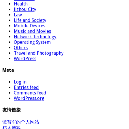
Health
Jizhou City
Law
Life and Society
Mobile Devices
Music and Movies
Network Technology
Operating System
Others
Travel and Photography
WordPress
Meta
Log in
Entries feed
Comments feed
WordPress.org
友情链接
谭智军的个人网站
朽木博客