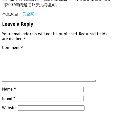
到2007年的超过13美元每盎司。
本文来自：
黄金网
Leave a Reply
Your email address will not be published.
Required fields
are marked
*
Comment
*
Name
*
Email
*
Website