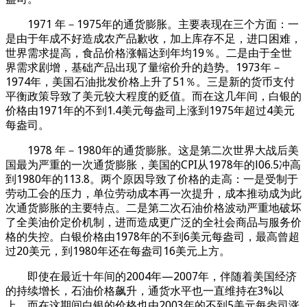
1971 年－1975年的通货膨胀。主要表现在三个方面：一
是由于年成不好造成农产品歉收，加上库存不足，进口困难，
世界需求提高，食品价格涨幅达到年均19％。二是由于全世
界需求剧增，基础产品出现了量缩价升的趋势。1973年－
1974年，美国石油批发价格上升了51％。三是新的货币支付
平衡政策导致了美元较大程度的贬值。而在这几年间，白银的
价格由1971年的不到1.4美元每盎司上涨到1975年超过4美元
每盎司。
1978 年－1980年的通货膨胀。这是第二次世界大战后美
国最为严重的一次通货膨胀，美国的CPI从1978年的l06.5冲高
到1980年的113.8。两个原因导致了价格的走高：一是受制于
劳动工会的压力，单位劳动成本再一次提升，成本推动成为此
次通货膨胀的主要特点。二是第二次石油价格波动严重地破坏
了全美油价定价机制，进而造成更广泛的全社会商品与服务价
格的失控。白银价格由1978年的不到6美元每盎司，最高曾超
过20美元，到1980年还在每盎司16美元上方。
即使在最近十年间的2004年—2007年，伴随着美国经济
的持续增长，石油价格飙升，通货水平也一直维持在3%以
上。而在这期间白银的价格也由2003年的不到5美元每盎司涨