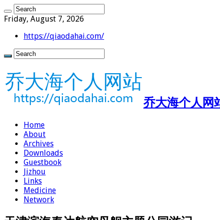
Friday, August 7, 2026
https://qiaodahai.com/
乔大海个人网站 ht
Home
About
Archives
Downloads
Guestbook
Jizhou
Links
Medicine
Network