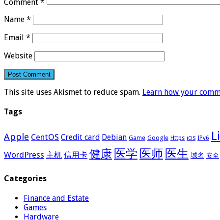
Comment
*
Name
*
Email
*
Website
This site uses Akismet to reduce spam.
Learn how your comme
Tags
L
Apple
CentOS
Credit card
Debian
Google
Game
Https
IPv6
iOS
医学
医师
医生
健康
WordPress
主机
信用卡
域名
安全
Categories
Finance and Estate
Games
Hardware