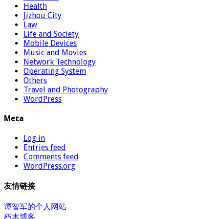
Health
Jizhou City
Law
Life and Society
Mobile Devices
Music and Movies
Network Technology
Operating System
Others
Travel and Photography
WordPress
Meta
Log in
Entries feed
Comments feed
WordPress.org
友情链接
谭智军的个人网站
朽木博客