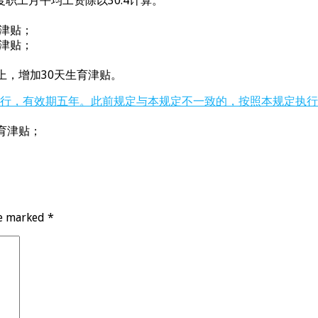
职工月平均工资除以30.4计算。
津贴；
津贴；
，增加30天生育津贴。
起施行，有效期五年。此前规定与本规定不一致的，按照本规定执
育津贴；
。
re marked
*