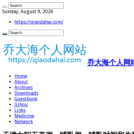
Sunday, August 9, 2026
https://qiaodahai.com/
乔大海个人网站 ht
Home
About
Archives
Downloads
Guestbook
Jizhou
Links
Medicine
Network