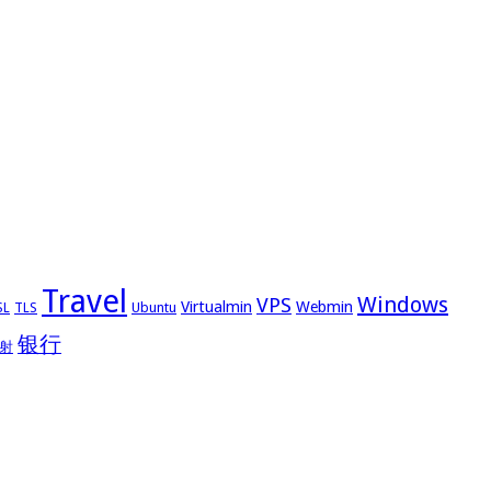
Travel
Windows
VPS
Virtualmin
Webmin
Ubuntu
SL
TLS
银行
射