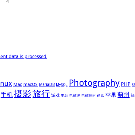
nt data is processed.
Photography
inux
PHP
Mac
macOS
MariaDB
MySQL
S
摄影
旅行
手机
蓟州
苹果
游戏
辐
电影
电磁波
电磁辐射
硬盘