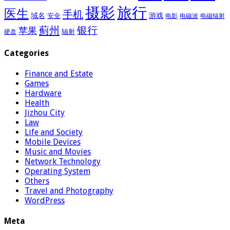
摄影
旅行
医生
手机
域名
游戏
安全
电影
电磁波
电磁辐射
蓟州
银行
苹果
辐射
硬盘
Categories
Finance and Estate
Games
Hardware
Health
Jizhou City
Law
Life and Society
Mobile Devices
Music and Movies
Network Technology
Operating System
Others
Travel and Photography
WordPress
Meta