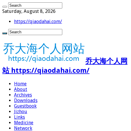
Saturday, August 8, 2026
https://qiaodahai.com/
乔大海个人网
站 https://qiaodahai.com/
Home
About
Archives
Downloads
Guestbook
Jizhou
Links
Medicine
Network