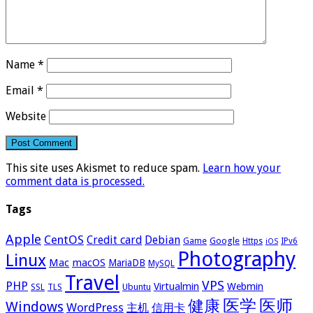
Name
*
Email
*
Website
This site uses Akismet to reduce spam.
Learn how your
comment data is processed.
Tags
Apple
CentOS
Credit card
Debian
Google
Game
Https
IPv6
iOS
Photography
Linux
Mac
macOS
MariaDB
MySQL
Travel
VPS
PHP
Virtualmin
Webmin
Ubuntu
SSL
TLS
医学
医师
健康
Windows
WordPress
主机
信用卡