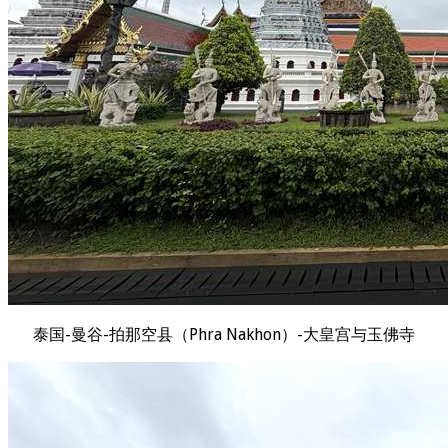
泰国-曼谷-拍那空县（Phra Nakhon）-大皇宫与玉佛寺