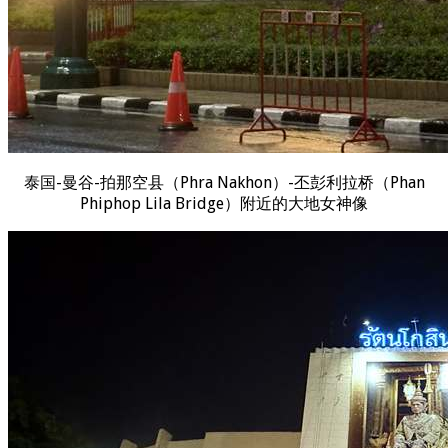
泰国-曼谷-拍那空县（Phra Nakhon）-丕彭利拉桥（Phan
Phiphop Lila Bridge）附近的大地女神像