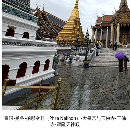
泰国-曼谷-拍那空县（Phra Nakhon）-大皇宫与玉佛寺-玉佛
寺-碧隆天神殿