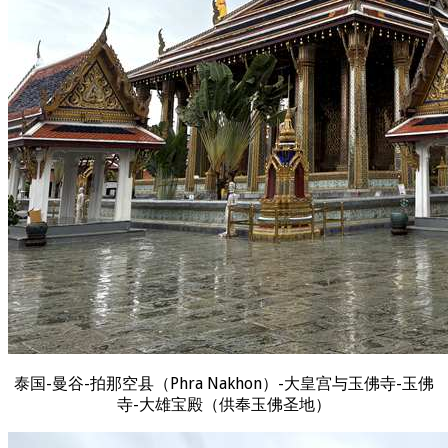
泰国-曼谷-拍那空县（Phra Nakhon）-大皇宫与玉佛寺-玉佛
寺-大雄宝殿（供奉玉佛圣地）