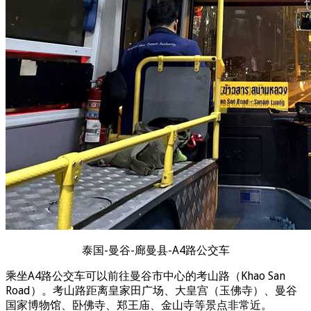
泰国-曼谷-廊曼县-A4路公交车
乘坐A4路公交车可以前往曼谷市中心的考山路（Khao San
Road）。考山路距离皇家田广场、大皇宫（玉佛寺）、曼谷
国家博物馆、卧佛寺、郑王庙、金山寺等景点非常近。