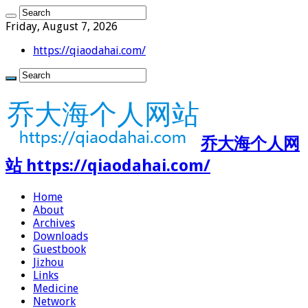
Friday, August 7, 2026
https://qiaodahai.com/
乔大海个人网
站 https://qiaodahai.com/
Home
About
Archives
Downloads
Guestbook
Jizhou
Links
Medicine
Network