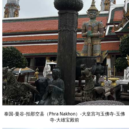
泰国-曼谷-拍那空县（Phra Nakhon）-大皇宫与玉佛寺-玉佛
寺-大雄宝殿前