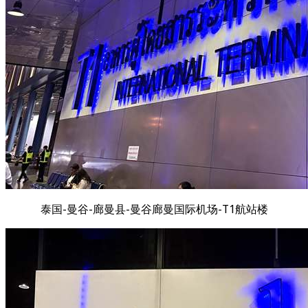
泰国-曼谷-廊曼县-曼谷廊曼国际机场-T1航站楼