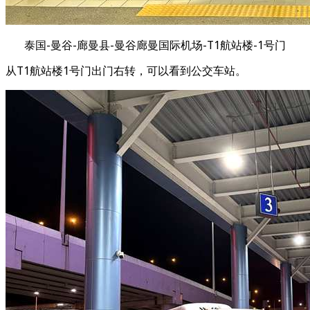
泰国-曼谷-廊曼县-曼谷廊曼国际机场-T1航站楼-1号门
从T1航站楼1号门出门右转，可以看到公交车站。