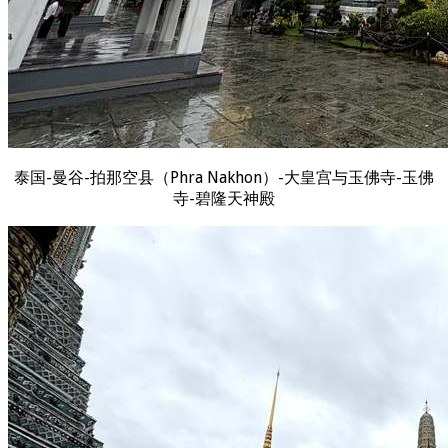
泰国-曼谷-拍那空县（Phra Nakhon）-大皇宫与玉佛寺-玉佛
寺-碧隆天神殿