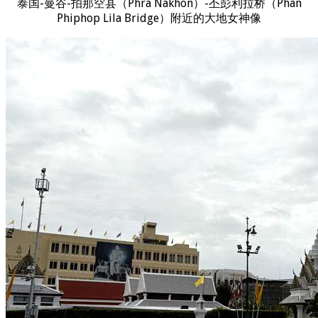
泰国-曼谷-拍那空县（Phra Nakhon）-丕彭利拉桥（Phan
Phiphop Lila Bridge）附近的大地女神像