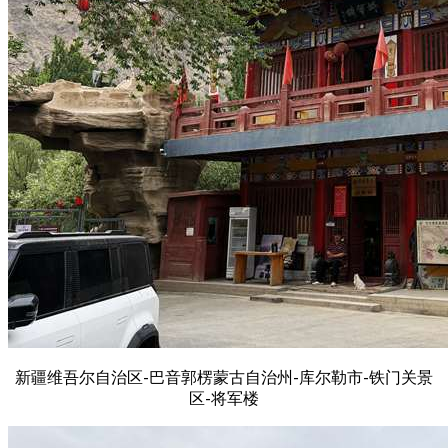
新疆维吾尔自治区-巴音郭楞蒙古自治州-库尔勒市-铁门关景
区-将军楼