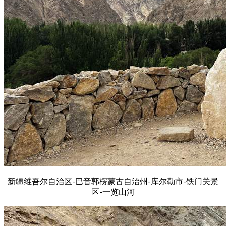
新疆维吾尔自治区-巴音郭楞蒙古自治州-库尔勒市-铁门关景
区-一览山河