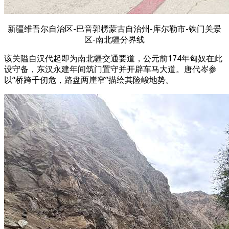
新疆维吾尔自治区-巴音郭楞蒙古自治州-库尔勒市-铁门关景
区-南北疆分界线
该关隘自汉代起即为南北疆交通要道，公元前174年匈奴在此
设守备，东汉永建年间筑门置守并开辟车马大道。唐代岑参
以“桥跨千仞危，路盘两崖窄”描绘其险峻地势。