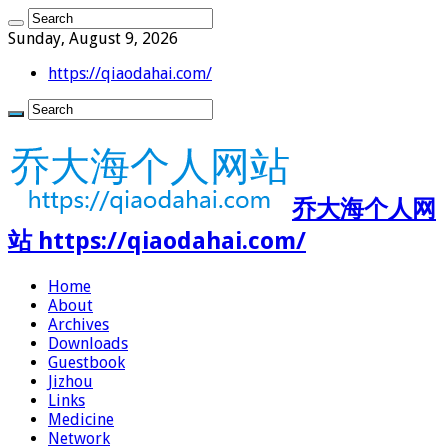
Sunday, August 9, 2026
https://qiaodahai.com/
乔大海个人网
站 https://qiaodahai.com/
Home
About
Archives
Downloads
Guestbook
Jizhou
Links
Medicine
Network