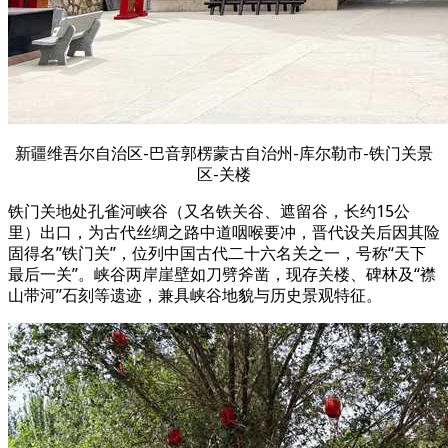
新疆维吾尔自治区-巴音郭楞蒙古自治州-库尔勒市-铁门关景
区-关楼
铁门关地处孔雀河峡谷（又名铁关谷、遮留谷，长约15公
里）出口，为古代丝绸之路中道咽喉要冲，晋代设关后因其险
固得名”铁门关”，位列中国古代二十六名关之一，号称“天下
最后一关”。峡谷两岸崖壁如刀劈斧凿，现存关楼、碑林及“襟
山带河”石刻等遗迹，兼具峡谷地貌与历史景观特征。