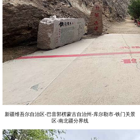
新疆维吾尔自治区-巴音郭楞蒙古自治州-库尔勒市-铁门关景
区-南北疆分界线