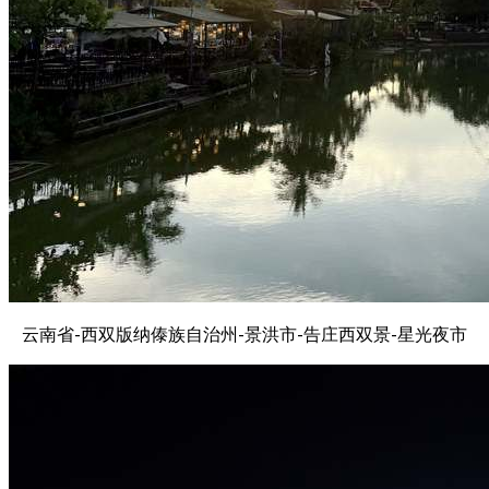
云南省-西双版纳傣族自治州-景洪市-告庄西双景-星光夜市