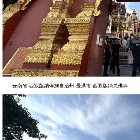
云南省-西双版纳傣族自治州-景洪市-西双版纳总佛寺