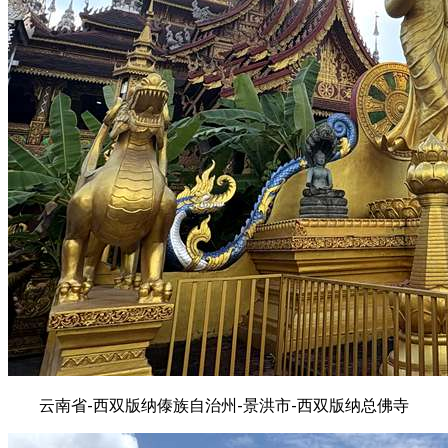
云南省-西双版纳傣族自治州-景洪市-西双版纳总佛寺