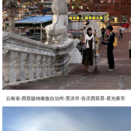
云南省-西双版纳傣族自治州-景洪市-告庄西双景-星光夜市