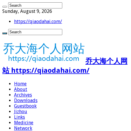
Sunday, August 9, 2026
https://qiaodahai.com/
乔大海个人网
站 https://qiaodahai.com/
Home
About
Archives
Downloads
Guestbook
Jizhou
Links
Medicine
Network