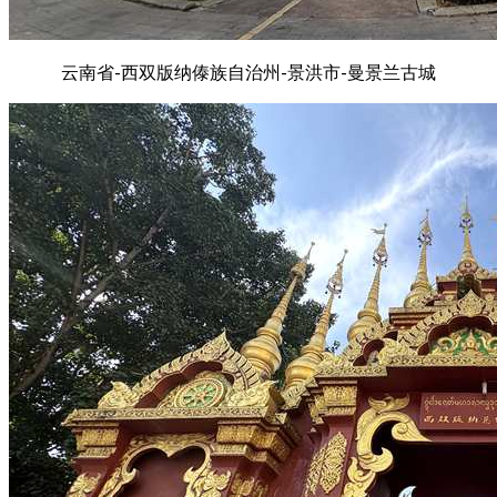
云南省-西双版纳傣族自治州-景洪市-曼景兰古城