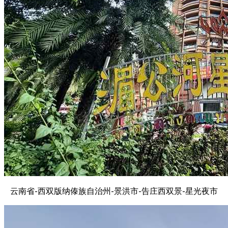
云南省-西双版纳傣族自治州-景洪市-告庄西双景-星光夜市