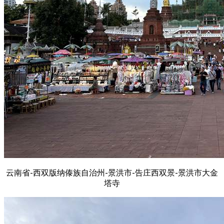
云南省-西双版纳傣族自治州-景洪市-告庄西双景-景洪市大金
塔寺