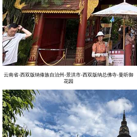
云南省-西双版纳傣族自治州-景洪市-西双版纳总佛寺-曼听御
花园