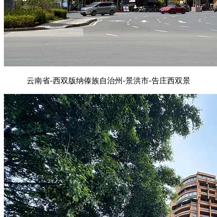
云南省-西双版纳傣族自治州-景洪市-告庄西双景