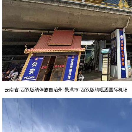
云南省-西双版纳傣族自治州-景洪市-西双版纳嘎洒国际机场