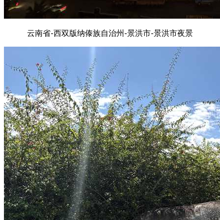
云南省-西双版纳傣族自治州-景洪市-景洪市夜景