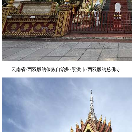
云南省-西双版纳傣族自治州-景洪市-西双版纳总佛寺