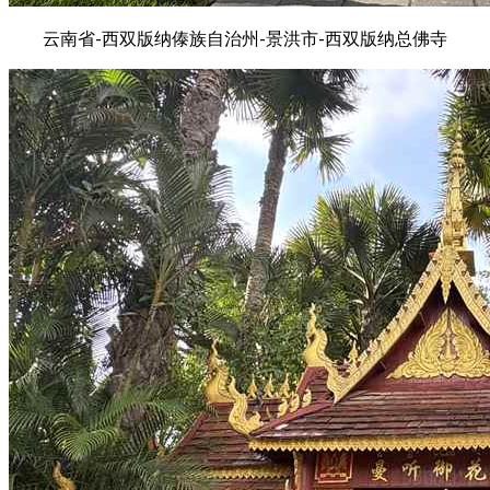
云南省-西双版纳傣族自治州-景洪市-西双版纳总佛寺