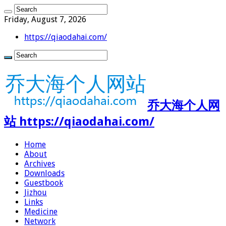
Friday, August 7, 2026
https://qiaodahai.com/
乔大海个人网
站 https://qiaodahai.com/
Home
About
Archives
Downloads
Guestbook
Jizhou
Links
Medicine
Network