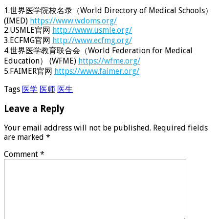
1.世界医学院校名录（World Directory of Medical Schools）
(IMED)
https://www.wdoms.org/
2.USMLE官网
http://www.usmle.org/
3.ECFMG官网
http://www.ecfmg.org/
4.世界医学教育联合会（World Federation for Medical
Education） (WFME)
https://wfme.org/
5.FAIMER官网
https://www.faimer.org/
Tags
医学
医师
医生
Leave a Reply
Your email address will not be published.
Required fields
are marked
*
Comment
*