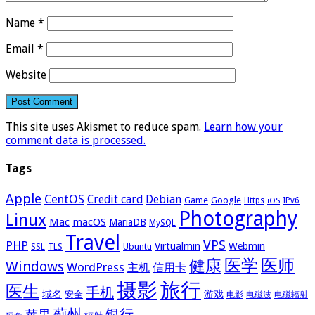
Name
*
Email
*
Website
This site uses Akismet to reduce spam.
Learn how your
comment data is processed.
Tags
Apple
CentOS
Credit card
Debian
Google
Game
Https
IPv6
iOS
Photography
Linux
Mac
macOS
MariaDB
MySQL
Travel
VPS
PHP
Virtualmin
Webmin
Ubuntu
SSL
TLS
医学
医师
健康
Windows
WordPress
主机
信用卡
摄影
旅行
医生
手机
域名
游戏
安全
电影
电磁波
电磁辐射
蓟州
银行
苹果