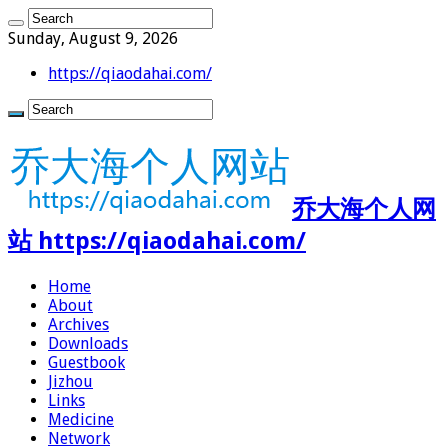
Sunday, August 9, 2026
https://qiaodahai.com/
乔大海个人网
站 https://qiaodahai.com/
Home
About
Archives
Downloads
Guestbook
Jizhou
Links
Medicine
Network