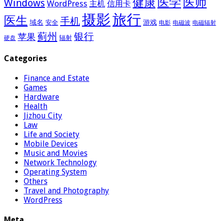
医学
医师
健康
Windows
WordPress
主机
信用卡
摄影
旅行
医生
手机
域名
游戏
安全
电影
电磁波
电磁辐射
蓟州
银行
苹果
辐射
硬盘
Categories
Finance and Estate
Games
Hardware
Health
Jizhou City
Law
Life and Society
Mobile Devices
Music and Movies
Network Technology
Operating System
Others
Travel and Photography
WordPress
Meta