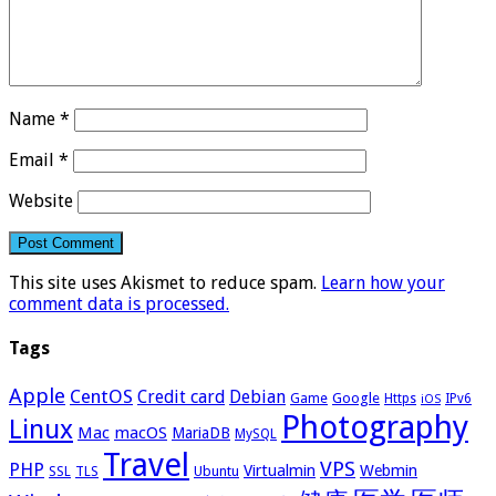
Name
*
Email
*
Website
This site uses Akismet to reduce spam.
Learn how your
comment data is processed.
Tags
Apple
CentOS
Credit card
Debian
Google
Game
Https
IPv6
iOS
Photography
Linux
Mac
macOS
MariaDB
MySQL
Travel
VPS
PHP
Virtualmin
Webmin
Ubuntu
SSL
TLS