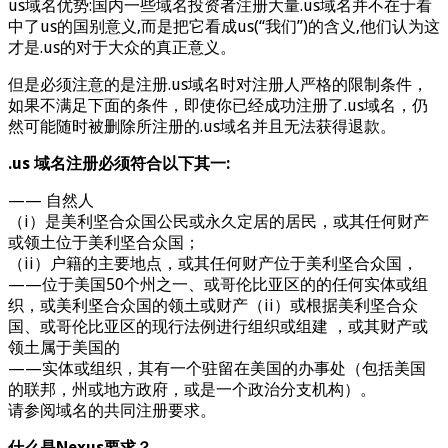
us域名优势:国内一些域名投资者注册大量.us域名并不在于看
中了us的国别意义,而是把它看成us(“我们”)的含义,他们认为这
才是.us的对于大众的真正意义。
但是必须注意的是注册.us域名时对注册人严格的限制条件，
如果不满足下面的条件，即使你已经成功注册了.us域名，仍
然可能随时被删除所注册的.us域名并且无法获得退款。
.us 域名注册必须符合以下其一:
—— 自然人
（i）是美利坚合众国公民或永久定居的居民，或其任何财产
或领土位于美利坚合众国；
（ii）户籍的主要地点，或其任何财产位于美利坚合众国，
——位于美国50个州之一、或哥伦比亚区的的任何实体或组
织，或美利坚合众国的领土或财产（ii）或根据美利坚合众
国、或哥伦比亚区的现行法例进行组织或组建 ，或其财产或
领土属于美国的
——实体或组织，其有一个驻留在美国的办事处（包括美国
的联邦，州或地方政府，或是一个政治分支机构）。
请参阅域名的共同注册要求。
什么是Nexus要求？