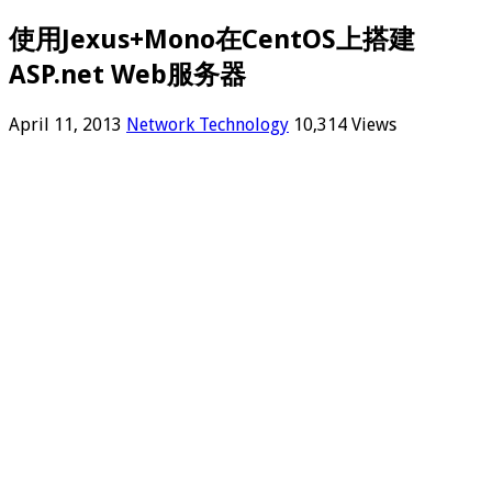
使用Jexus+Mono在CentOS上搭建
ASP.net Web服务器
April 11, 2013
Network Technology
10,314 Views