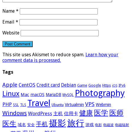
Name
*
Email
*
Website
This site uses Akismet to reduce spam.
Learn how your
comment data is processed.
Tags
Apple
CentOS
Credit card
Debian
Google
Game
Https
IPv6
iOS
Photography
Linux
Mac
macOS
MariaDB
MySQL
Travel
VPS
PHP
Virtualmin
Webmin
Ubuntu
SSL
TLS
医学
医师
健康
Windows
WordPress
主机
信用卡
摄影
旅行
医生
手机
域名
游戏
安全
电影
电磁波
电磁辐射