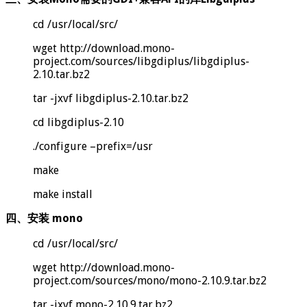
cd /usr/local/src/
wget http://download.mono-
project.com/sources/libgdiplus/libgdiplus-
2.10.tar.bz2
tar -jxvf libgdiplus-2.10.tar.bz2
cd libgdiplus-2.10
./configure –prefix=/usr
make
make install
四、安装 mono
cd /usr/local/src/
wget http://download.mono-
project.com/sources/mono/mono-2.10.9.tar.bz2
tar -jxvf mono-2.10.9.tar.bz2