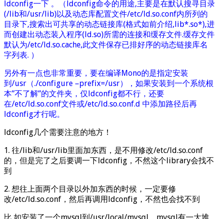
ldconfig一下 。（ldconfig命令的用途,主要是在默认搜寻目录
(/lib和/usr/lib)以及动态库配置文件/etc/ld.so.conf内所列的
目录下,搜索出可共享的动态链接库(格式如前介绍,lib*.so*),进
而创建出动态装入程序(ld.so)所需的连接和缓存文件.缓存文件
默认为/etc/ld.so.cache,此文件保存已排好序的动态链接库名
字列表. ）
另外有一点也非常重要，要在编译Mono的是指定安装
到/usr（./configure –prefix=/usr），如果安装到一个系统根
本”不了解”的文件夹，仅ldconfig都不行，还要
在/etc/ld.so.conf文件或/etc/ld.so.conf.d 中添加路径后再
ldconfig才行呢。
ldconfig几个需要注意的地方！
1. 往/lib和/usr/lib里面加东西，是不用修改/etc/ld.so.conf
的，但是完了之后要调一下ldconfig，不然这个library会找不
到
2. 想往上面两个目录以外加东西的时候，一定要修
改/etc/ld.so.conf，然后再调用ldconfig，不然也会找不到
比 如安装了一个mysql到/usr/local/mysql，mysql有一大堆