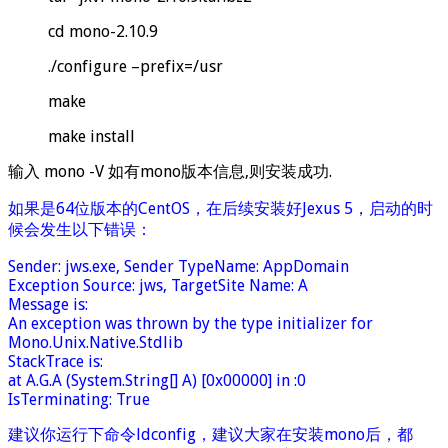
cd mono-2.10.9
./configure –prefix=/usr
make
make install
输入 mono -V 如有mono版本信息,则安装成功.
如果是64位版本的CentOS，在后续安装好Jexus 5，启动的时
候会发生以下错误：
Sender: jws.exe, Sender TypeName: AppDomain
Exception Source: jws, TargetSite Name: A
Message is:
An exception was thrown by the type initializer for
Mono.Unix.Native.Stdlib
StackTrace is:
at A.G.A (System.String[] A) [0x00000] in :0
IsTerminating: True
建议你运行下命令ldconfig，建议大家在安装mono后，都