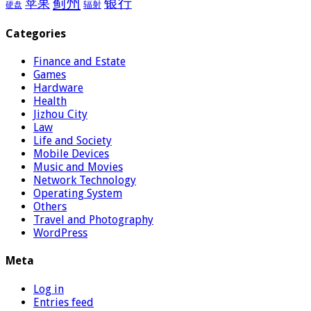
蓟州
银行
苹果
辐射
硬盘
Categories
Finance and Estate
Games
Hardware
Health
Jizhou City
Law
Life and Society
Mobile Devices
Music and Movies
Network Technology
Operating System
Others
Travel and Photography
WordPress
Meta
Log in
Entries feed