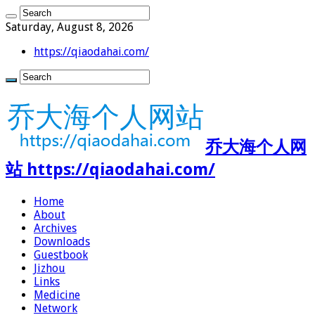
Saturday, August 8, 2026
https://qiaodahai.com/
乔大海个人网
站 https://qiaodahai.com/
Home
About
Archives
Downloads
Guestbook
Jizhou
Links
Medicine
Network