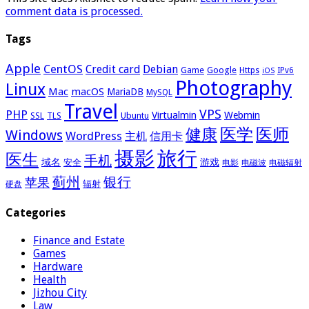
comment data is processed.
Tags
Apple
CentOS
Credit card
Debian
Google
Game
Https
IPv6
iOS
Photography
Linux
Mac
macOS
MariaDB
MySQL
Travel
VPS
PHP
Virtualmin
Webmin
Ubuntu
SSL
TLS
医学
医师
健康
Windows
WordPress
主机
信用卡
摄影
旅行
医生
手机
域名
游戏
安全
电影
电磁波
电磁辐射
蓟州
银行
苹果
辐射
硬盘
Categories
Finance and Estate
Games
Hardware
Health
Jizhou City
Law