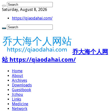
Saturday, August 8, 2026
https://qiaodahai.com/
乔大海个人网
站 https://qiaodahai.com/
Home
About
Archives
Downloads
Guestbook
Jizhou
Links
Medicine
Network