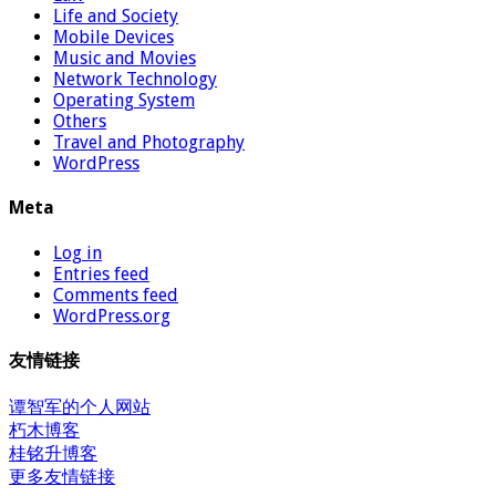
Life and Society
Mobile Devices
Music and Movies
Network Technology
Operating System
Others
Travel and Photography
WordPress
Meta
Log in
Entries feed
Comments feed
WordPress.org
友情链接
谭智军的个人网站
朽木博客
桂铭升博客
更多友情链接