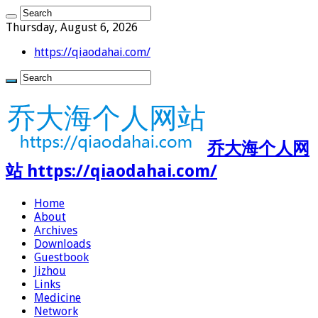
Thursday, August 6, 2026
https://qiaodahai.com/
乔大海个人网
站 https://qiaodahai.com/
Home
About
Archives
Downloads
Guestbook
Jizhou
Links
Medicine
Network