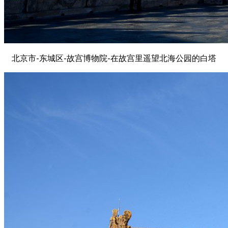
北京市-东城区-故宫博物院-在故宫里遥望北海公园的白塔