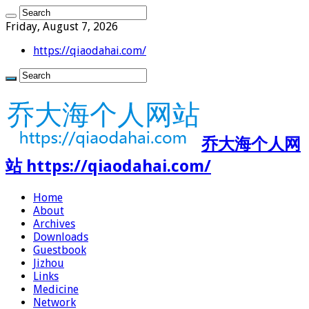
Friday, August 7, 2026
https://qiaodahai.com/
乔大海个人网
站 https://qiaodahai.com/
Home
About
Archives
Downloads
Guestbook
Jizhou
Links
Medicine
Network