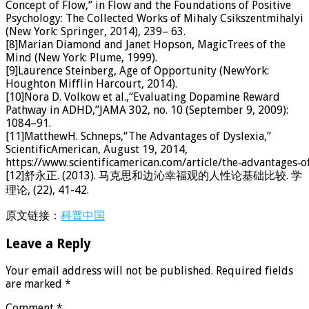
Concept of Flow,” in Flow and the Foundations of Positive
Psychology: The Collected Works of Mihaly Csikszentmihalyi
(New York: Springer, 2014), 239– 63.
[8]Marian Diamond and Janet Hopson, MagicTrees of the
Mind (New York: Plume, 1999).
[9]Laurence Steinberg, Age of Opportunity (NewYork:
Houghton Mifflin Harcourt, 2014).
[10]Nora D. Volkow et al.,“Evaluating Dopamine Reward
Pathway in ADHD,”JAMA 302, no. 10 (September 9, 2009):
1084–91.
[11]MatthewH. Schneps,“The Advantages of Dyslexia,”
ScientificAmerican, August 19, 2014,
https://www.scientificamerican.com/article/the‑advantages‑of
[12]舒永正. (2013). 马克思和边沁幸福观的人性论基础比较. 学
理论, (22), 41-42.
原文链接：
科普中国
Leave a Reply
Your email address will not be published.
Required fields
are marked
*
Comment
*