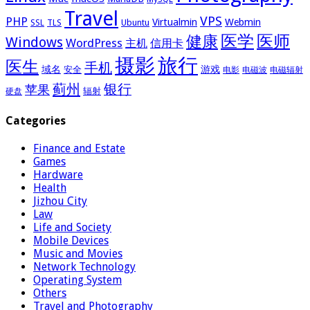
Travel
VPS
PHP
Virtualmin
Webmin
Ubuntu
SSL
TLS
医学
医师
健康
Windows
WordPress
主机
信用卡
摄影
旅行
医生
手机
域名
游戏
安全
电影
电磁波
电磁辐射
蓟州
银行
苹果
辐射
硬盘
Categories
Finance and Estate
Games
Hardware
Health
Jizhou City
Law
Life and Society
Mobile Devices
Music and Movies
Network Technology
Operating System
Others
Travel and Photography