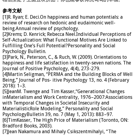
参考文献
[1]R. Ryan; E. Deci.On happiness and human potentials: a
review of research on hedonic and eudaimonic well-
being.Annual review of psychology.
[2]Krems; D. Kenrick; Rebecca Neel.Individual Perceptions of
Self-Actualization: What Functional Motives Are Linked to
Fulfilling One’s Full Potential?Personality and Social
Psychology Bulletin.
[3]Park, N., Peterson, C., & Ruch, W. (2009). Orientations to
happiness and life satisfaction in twenty-seven nations. The
Journal of Positive Psychology, 4(4), 273-279.
[4]Martin Seligman, “PERMA and the Building Blocks of Well
Being,” Journal of Pos- itive Psychology 13, no. 4 (February
2018): 1–3.
[5]JeanM. Twenge and Tim Kasser,“Generational Changes
inMaterialism and Work Centrality, 1976–2007:Associations
with Temporal Changes in Societal Insecurity and
MaterialisticRole Modeling,” Personality and Social
PsychologyBulletin 39, no. 7 (May 1, 2013): 883–97.
[6]TimKasser, The High Price of Materialism (Toronto, ON:
Bradford Books, 2003).
[7]Jean Nakamura and Mihaly Csikszentmihalyi, “The