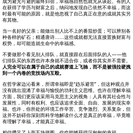
成为避无可避的最终归宿，幸福感自然也就无从谈起。有的人
在获得了学历与财富之后，纳闷地发现自己依然不幸福，而这
时最有可能的原因，就是他忽视了自己真正在意的成就其实另
有其物。
当一名好的父亲；能做出别人比不上的番茄炒蛋；可以辨别各
种各样的矿石；精通唐诗……这些成就都无法直接置换财富与
权势，却可能造就生命中的幸福感。
不要做那个看见别人排队，就直接跟在后面排队的人——他
们排队买的东西也许本身就不适合你，或者你其实并不需要。
人完全可以在属于自己的成就赛道上飞驰，而不是被强拉硬拽
到一个内卷的竞技场内互殴。
在哲学家边沁看来，所谓幸福即是“趋乐避苦”，但这种观点并
没有跳出混淆了幸福与愉悦的功利主义思维。也许在理解幸福
方面，我们更应该采用马克思主义的视角：人具有其社会性与
发展性，同时有权利、也应该追求全面、自由、发展的现实幸
福。也许，你所处的环境工作辛苦、竞争激烈、关系复杂，但
这并不妨碍你深刻而科学地解读什么才是真正的幸福，毕竟唯
有理解了幸福，才能真正幸福。
相信攒足了上面五块拼图，你也能够获得沉甸甸的幸福。