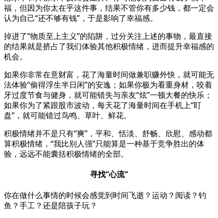
福，但因为你太在乎这件事，结果不管你有多少钱，都一定会
认为自己“还不够有钱”，于是影响了幸福感。
掉进了“物质至上主义”的陷阱，过分关注上述的事物，最直接
的结果就是挤占了我们体验其他积极情绪，进而提升幸福感的
机会。
如果你非常在意财富，花了海量时间做兼职赚外快，就可能无
法体验“偷得浮生半日闲”的安逸；如果你极为看重身材，咬着
牙过度节食与健身，就可能错失与亲友“炫”一顿大餐的快乐；
如果你为了紧跟股市波动，每天花了海量时间在手机上“盯
盘”，就可能错过鸟鸣、草叶、鲜花。
积极情绪并不是只有“爽”，平和、恬淡、舒畅、欣慰、感动都
算积极情绪，“我比别人强”只能算是一种基于竞争胜出的体
验，远远不能囊括积极情绪的全部。
寻找“心流”
你在做什么事情的时候会感觉到时间飞逝？运动？阅读？钓
鱼？手工？还是陪孩子玩？