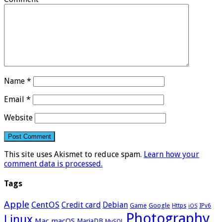
Name
*
Email
*
Website
This site uses Akismet to reduce spam.
Learn how your
comment data is processed.
Tags
Apple
CentOS
Credit card
Debian
Google
Game
Https
IPv6
iOS
Photography
Linux
Mac
macOS
MariaDB
MySQL