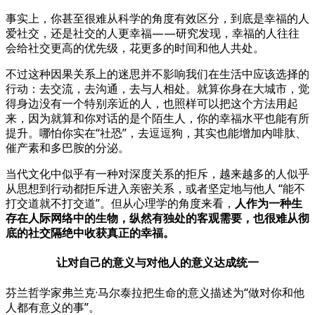
事实上，你甚至很难从科学的角度有效区分，到底是幸福的人
爱社交，还是社交的人更幸福——研究发现，幸福的人往往
会给社交更高的优先级，花更多的时间和他人共处。
不过这种因果关系上的迷思并不影响我们在生活中应该选择的
行动：去交流，去沟通，去与人相处。就算你身在大城市，觉
得身边没有一个特别亲近的人，也照样可以把这个方法用起
来，因为就算和你对话的是个陌生人，你的幸福水平也能有所
提升。哪怕你实在“社恐”，去逗逗狗，其实也能增加内啡肽、
催产素和多巴胺的分泌。
当代文化中似乎有一种对深度关系的拒斥，越来越多的人似乎
从思想到行动都拒斥进入亲密关系，或者坚定地与他人 “能不
打交道就不打交道”。但从心理学的角度来看，
人作为一种生
存在人际网络中的生物，纵然有独处的客观需要，也很难从彻
底的社交隔绝中收获真正的幸福。
让对自己的意义与对他人的意义达成统一
芬兰哲学家弗兰克·马尔泰拉把生命的意义描述为“做对你和他
人都有意义的事”。