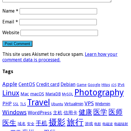
Name
*
Email
*
Website
This site uses Akismet to reduce spam.
Learn how your
comment data is processed.
Tags
Apple
CentOS
Credit card
Debian
Google
Game
Https
IPv6
iOS
Photography
Linux
Mac
macOS
MariaDB
MySQL
Travel
VPS
PHP
Virtualmin
Webmin
Ubuntu
SSL
TLS
医学
医师
健康
Windows
WordPress
主机
信用卡
摄影
旅行
医生
手机
域名
游戏
安全
电影
电磁波
电磁辐射