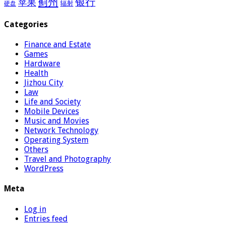
蓟州
银行
苹果
辐射
硬盘
Categories
Finance and Estate
Games
Hardware
Health
Jizhou City
Law
Life and Society
Mobile Devices
Music and Movies
Network Technology
Operating System
Others
Travel and Photography
WordPress
Meta
Log in
Entries feed