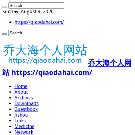
Sunday, August 9, 2026
https://qiaodahai.com/
乔大海个人网
站 https://qiaodahai.com/
Home
About
Archives
Downloads
Guestbook
Jizhou
Links
Medicine
Network