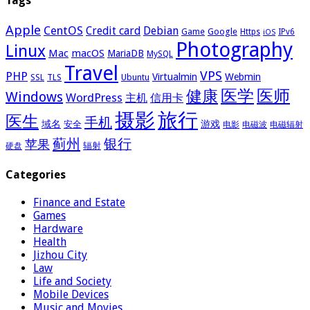
Tags
Apple
CentOS
Credit card
Debian
Google
Game
Https
IPv6
iOS
Photography
Linux
Mac
macOS
MariaDB
MySQL
Travel
VPS
PHP
Virtualmin
Webmin
Ubuntu
SSL
TLS
医学
医师
健康
Windows
WordPress
主机
信用卡
摄影
旅行
医生
手机
域名
游戏
安全
电影
电磁波
电磁辐射
蓟州
银行
苹果
辐射
硬盘
Categories
Finance and Estate
Games
Hardware
Health
Jizhou City
Law
Life and Society
Mobile Devices
Music and Movies