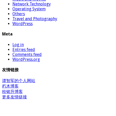
Network Technology
Operating System
Others
Travel and Photography
WordPress
Meta
Log in
Entries feed
Comments feed
WordPress.org
友情链接
谭智军的个人网站
朽木博客
桂铭升博客
更多友情链接