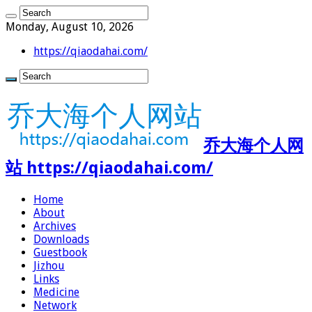
Monday, August 10, 2026
https://qiaodahai.com/
乔大海个人网
站 https://qiaodahai.com/
Home
About
Archives
Downloads
Guestbook
Jizhou
Links
Medicine
Network