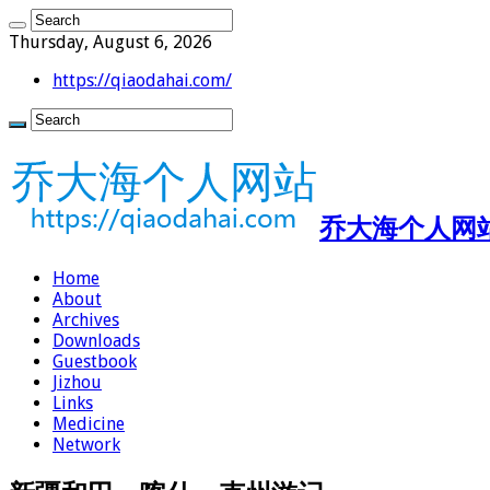
Thursday, August 6, 2026
https://qiaodahai.com/
乔大海个人网站 ht
Home
About
Archives
Downloads
Guestbook
Jizhou
Links
Medicine
Network