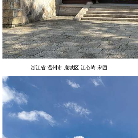
浙江省-温州市-鹿城区-江心屿-宋园