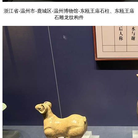
浙江省-温州市-鹿城区-温州博物馆-东瓯王庙石柱、东瓯王庙
石雕龙纹构件