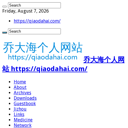
Friday, August 7, 2026
https://qiaodahai.com/
乔大海个人网
站 https://qiaodahai.com/
Home
About
Archives
Downloads
Guestbook
Jizhou
Links
Medicine
Network