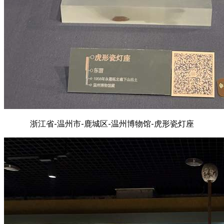
浙江省-温州市-鹿城区-温州博物馆-虎形瓷灯座