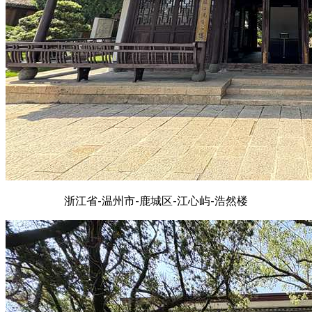
浙江省-温州市-鹿城区-江心屿-浩然楼