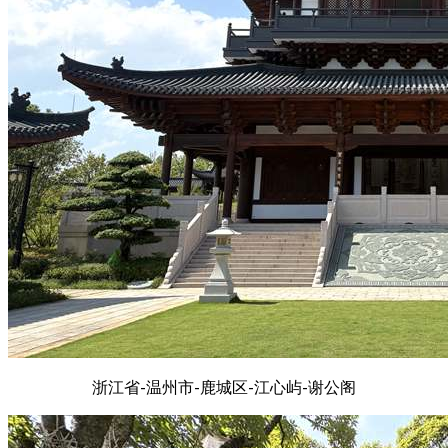
浙江省-温州市-鹿城区-江心屿-谢公阁