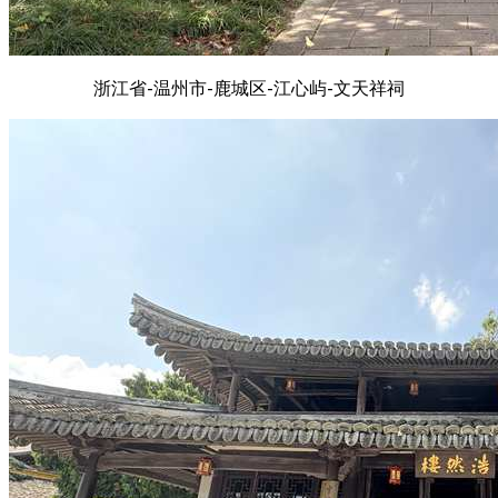
浙江省-温州市-鹿城区-江心屿-文天祥祠