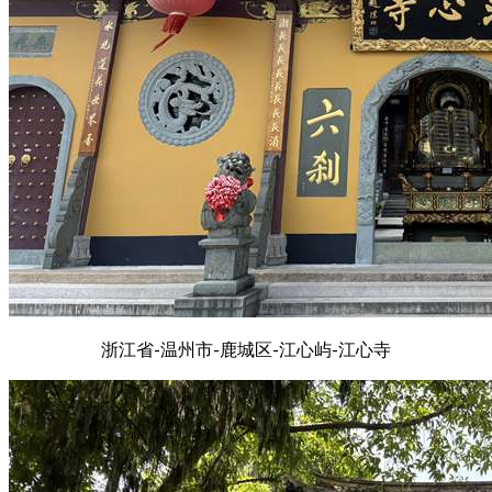
浙江省-温州市-鹿城区-江心屿-江心寺