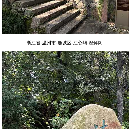
浙江省-温州市-鹿城区-江心屿-澄鲜阁