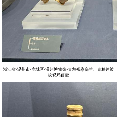
浙江省-温州市-鹿城区-温州博物馆-青釉褐彩瓷羊、青釉莲瓣
纹瓷鸡首壶