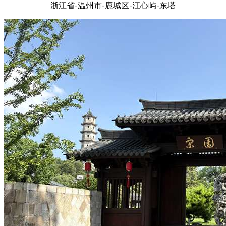
浙江省-温州市-鹿城区-江心屿-东塔