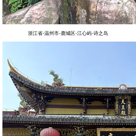
浙江省-温州市-鹿城区-江心屿-诗之岛