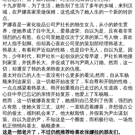
十九岁那年，为了生活，她告别了生活了多年的乡城，来到汉
城，在尹娜喜家里做保姆，这也成为了她人生的一个新的转折
点。
尹娜喜是一家化妆品公司尹社长的独生女儿，从小的娇生贯
养，使她养成了目中无人，爱慕虚荣、自以为是、且有着非常
强烈的占有慾。在公司里她是仅次于父亲的第二号人物，喜欢
对人指手划脚。但却真心喜欢公司里的策划部经理韩基太。
韩基太，有着和尹近似的性格，也是目中无人，自以为是。因
为，少年时代，和尹社长一起创业的父母早逝，尹社长将他接
到家里，并抚养长大。并促成了韩与尹两人订婚。然而，这一
切，却遭至了韩的表弟韩俊太的仇视。
基太对自己的人生一直没有什么更多的看法,然而，自从车杨
顺来到这家后，这一切都开始改变了，车自尊和开朗的性格，
一点点感梁着韩基太。韩开始重视自已走过的人生道路，在他
心目中早已忘记的亲情开始复苏，他爱上了车杨顺…
然而，这一切被娜喜发觉了，她感到自己受到了伤害，强烈的
占有慾，使她火冒三丈。这时，一直暗恋着娜喜，并想侵占公
司的俊太，感到机会来了。他大献殷情，并假装为尹出谋划
策。自以为是的尹，不知这是一个圈套，而积极行动。一场危
机正悄悄向基太、杨顺袭来…
这是一部老片了，不过仍然推荐给喜欢张娜拉的朋友们。