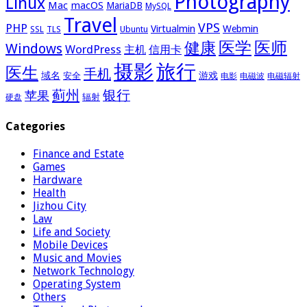
Photography
Linux
Mac
macOS
MariaDB
MySQL
Travel
VPS
PHP
Virtualmin
Webmin
Ubuntu
SSL
TLS
医学
医师
健康
Windows
WordPress
主机
信用卡
摄影
旅行
医生
手机
域名
游戏
安全
电影
电磁波
电磁辐射
蓟州
银行
苹果
辐射
硬盘
Categories
Finance and Estate
Games
Hardware
Health
Jizhou City
Law
Life and Society
Mobile Devices
Music and Movies
Network Technology
Operating System
Others