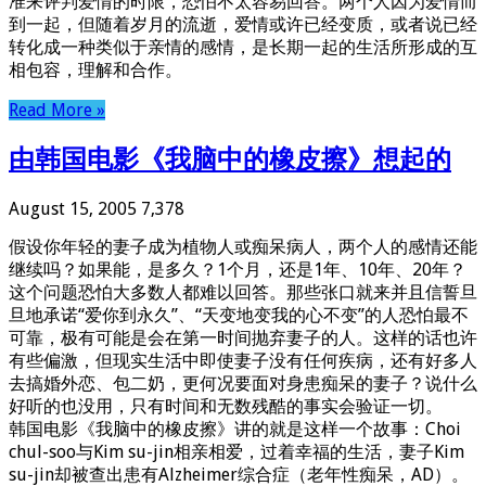
准来评判爱情的时限，恐怕不太容易回答。两个人因为爱情而
到一起，但随着岁月的流逝，爱情或许已经变质，或者说已经
转化成一种类似于亲情的感情，是长期一起的生活所形成的互
相包容，理解和合作。
Read More »
由韩国电影《我脑中的橡皮擦》想起的
August 15, 2005
7,378
假设你年轻的妻子成为植物人或痴呆病人，两个人的感情还能
继续吗？如果能，是多久？1个月，还是1年、10年、20年？
这个问题恐怕大多数人都难以回答。那些张口就来并且信誓旦
旦地承诺“爱你到永久”、“天变地变我的心不变”的人恐怕最不
可靠，极有可能是会在第一时间抛弃妻子的人。这样的话也许
有些偏激，但现实生活中即使妻子没有任何疾病，还有好多人
去搞婚外恋、包二奶，更何况要面对身患痴呆的妻子？说什么
好听的也没用，只有时间和无数残酷的事实会验证一切。
韩国电影《我脑中的橡皮擦》讲的就是这样一个故事：Choi
chul-soo与Kim su-jin相亲相爱，过着幸福的生活，妻子Kim
su-jin却被查出患有Alzheimer综合症（老年性痴呆，AD）。