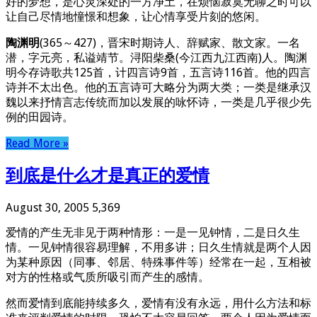
好的梦想，是心灵深处的一方净土，在烦恼寂寞无聊之时可以
让自己尽情地憧憬和想象，让心情享受片刻的悠闲。
陶渊明
(365～427)，晋宋时期诗人、辞赋家、散文家。一名
潜，字元亮，私谥靖节。浔阳柴桑(今江西九江西南)人。陶渊
明今存诗歌共125首，计四言诗9首，五言诗116首。他的四言
诗并不太出色。他的五言诗可大略分为两大类；一类是继承汉
魏以来抒情言志传统而加以发展的咏怀诗，一类是几乎很少先
例的田园诗。
Read More »
到底是什么才是真正的爱情
August 30, 2005
5,369
爱情的产生无非见于两种情形：一是一见钟情，二是日久生
情。一见钟情很容易理解，不用多讲；日久生情就是两个人因
为某种原因（同事、邻居、特殊事件等）经常在一起，互相被
对方的性格或气质所吸引而产生的感情。
然而爱情到底能持续多久，爱情有没有永远，用什么方法和标