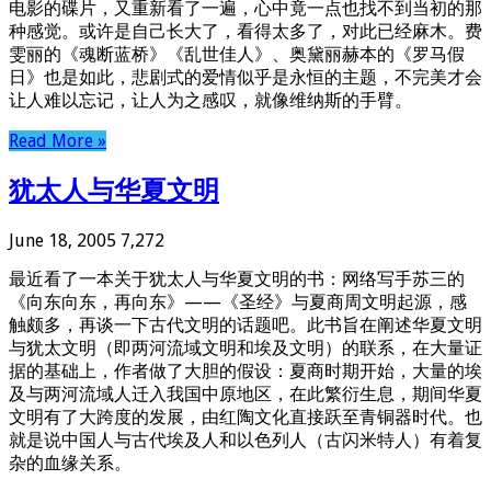
电影的碟片，又重新看了一遍，心中竟一点也找不到当初的那
种感觉。或许是自己长大了，看得太多了，对此已经麻木。费
雯丽的《魂断蓝桥》《乱世佳人》、奥黛丽赫本的《罗马假
日》也是如此，悲剧式的爱情似乎是永恒的主题，不完美才会
让人难以忘记，让人为之感叹，就像维纳斯的手臂。
Read More »
犹太人与华夏文明
June 18, 2005
7,272
最近看了一本关于犹太人与华夏文明的书：网络写手苏三的
《向东向东，再向东》——《圣经》与夏商周文明起源，感
触颇多，再谈一下古代文明的话题吧。此书旨在阐述华夏文明
与犹太文明（即两河流域文明和埃及文明）的联系，在大量证
据的基础上，作者做了大胆的假设：夏商时期开始，大量的埃
及与两河流域人迁入我国中原地区，在此繁衍生息，期间华夏
文明有了大跨度的发展，由红陶文化直接跃至青铜器时代。也
就是说中国人与古代埃及人和以色列人（古闪米特人）有着复
杂的血缘关系。