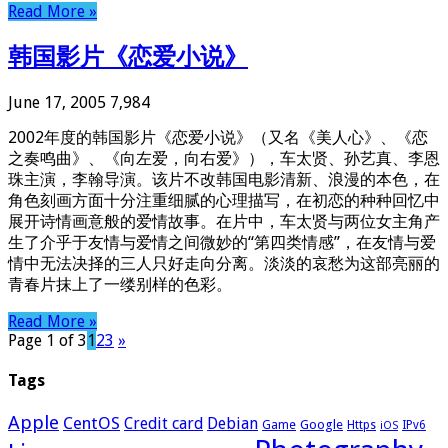
Read More »
韩国影片《恋爱小说》
June 17, 2005
7,984
2002年度的韩国影片《恋爱小说》（又名《美人心》、《恋
之奏鸣曲》、《向左爱，向右爱》），车太贤、孙艺真、李恩
珠主演，李翰导演。该片不改韩国电影清新、浪漫的本色，在
角色刻画方面十分注重细腻的心理描写，在初恋的种种回忆中
展开诗情画意般的爱情故事。在片中，车太贤与两位女主角产
生了介乎于友情与爱情之间微妙的“第四类情感”，在友情与爱
情中无法决择的三人只好走向分离。淡淡的哀愁为这部亮丽的
青春片抹上了一缕别样的色彩。
Read More »
Page 1 of 3
1
2
3
»
Tags
Apple
CentOS
Credit card
Debian
Google
Game
Https
IPv6
iOS