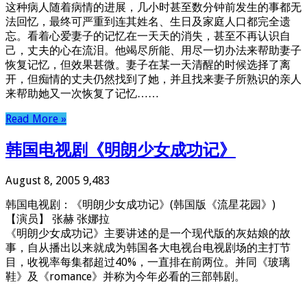
这种病人随着病情的进展，几小时甚至数分钟前发生的事都无
法回忆，最终可严重到连其姓名、生日及家庭人口都完全遗
忘。看着心爱妻子的记忆在一天天的消失，甚至不再认识自
己，丈夫的心在流泪。他竭尽所能、用尽一切办法来帮助妻子
恢复记忆，但效果甚微。妻子在某一天清醒的时候选择了离
开，但痴情的丈夫仍然找到了她，并且找来妻子所熟识的亲人
来帮助她又一次恢复了记忆……
Read More »
韩国电视剧《明朗少女成功记》
August 8, 2005
9,483
韩国电视剧：《明朗少女成功记》(韩国版《流星花园》)
【演员】 张赫 张娜拉
《明朗少女成功记》主要讲述的是一个现代版的灰姑娘的故
事，自从播出以来就成为韩国各大电视台电视剧场的主打节
目，收视率每集都超过40%，一直排在前两位。并同《玻璃
鞋》及《romance》并称为今年必看的三部韩剧。