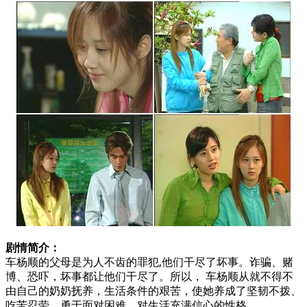
剧情简介：
车杨顺的父母是为人不齿的罪犯,他们干尽了坏事。诈骗、赌
博、恐吓，坏事都让他们干尽了。所以， 车杨顺从就不得不
由自己的奶奶抚养，生活条件的艰苦，使她养成了坚韧不拨、
吃苦忍劳、勇于面对困难、对生活充满信心的性格。