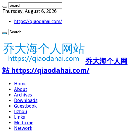
Thursday, August 6, 2026
https://qiaodahai.com/
乔大海个人网
站 https://qiaodahai.com/
Home
About
Archives
Downloads
Guestbook
Jizhou
Links
Medicine
Network