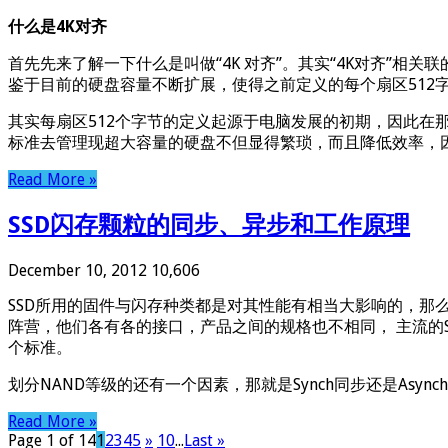
什么是4K对齐
首先先来了解一下什么是叫做“4K 对齐”。其实“4K对齐”相
鉴于目前的硬盘容量不断扩展，使得之前定义的每个扇区512字节
其实每扇区512个字节的定义起源于电脑发展的初期，因此在
标准去管理现超大容量的硬盘不但显得繁琐，而且降低效率，
Read More »
SSD闪存颗粒的同步、异步和工作原理
December 10, 2012
10,606
SSD所用的固件与闪存种类都是对其性能有相当大影响的，那么
阵营，他们各有各的接口，产品之间的规格也不相同， 主流的SandFor
个标准。
划分NAND等级的还有一个因素，那就是Synch同步还是Asyn
Read More »
Page 1 of 14
1
2
3
4
5
»
10
...
Last »