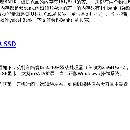
BANK，但是双面的内存有16片8bit的芯片，所以有两个物理BA
内存都是双bank,例如16片4bit的芯片的内存只有1个bank 
据容量就是CPU数据总线的位宽，单位是bit（位）。当时控
sical Bank，下文简称P-Bank）的位宽。
 SSD
配置如下：英特尔酷睿i5-3210M双核处理器（主频为2.5GHzGHZ，
645M 2GB显卡，支持mSATA扩展，自带正版Windows 7操作系统。
瓶颈，开机时间长达50秒左右。如何既保持原有大容量主硬盘，