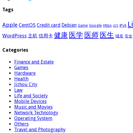
Tags
L
Apple
CentOS
Credit card
Debian
Google
Game
Https
IPv6
iOS
医学
医师
医生
健康
WordPress
主机
信用卡
域名
安全
Categories
Finance and Estate
Games
Hardware
Health
Jizhou City
Law
Life and Society
Mobile Devices
Music and Movies
Network Technology
Operating System
Others
Travel and Photography