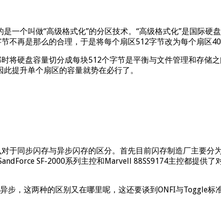
关联的是一个叫做“高级格式化”的分区技术。“高级格式化”是国
不再是那么的合理，于是将每个扇区512字节改为每个扇区409
那时将硬盘容量切分成每块512个字节是平衡与文件管理和存储之
因此提升单个扇区的容量就势在必行了。
对于同步闪存与异步闪存的区分。首先目前闪存制造厂主要分为三星与
ce SF-2000系列主控和Marvell 88SS9174主控都提供
ch异步，这两种的区别又在哪里呢，这还要谈到ONFI与Toggle标