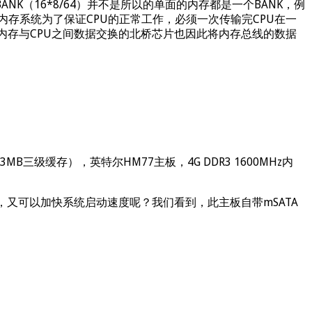
NK（16*8/64）并不是所以的单面的内存都是一个BANK，例
,传统内存系统为了保证CPU的正常工作，必须一次传输完CPU在一
制内存与CPU之间数据交换的北桥芯片也因此将内存总线的数据
3MB三级缓存），英特尔HM77主板，4G DDR3 1600MHz内
又可以加快系统启动速度呢？我们看到，此主板自带mSATA