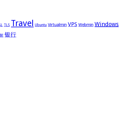
Travel
Windows
VPS
Virtualmin
Webmin
Ubuntu
SL
TLS
银行
射