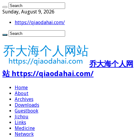
Sunday, August 9, 2026
https://qiaodahai.com/
乔大海个人网
站 https://qiaodahai.com/
Home
About
Archives
Downloads
Guestbook
Jizhou
Links
Medicine
Network