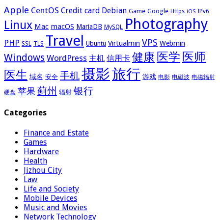
Apple
CentOS
Credit card
Debian
Google
Game
Https
IPv6
iOS
Photography
Linux
Mac
macOS
MariaDB
MySQL
Travel
VPS
PHP
Virtualmin
Webmin
Ubuntu
SSL
TLS
医学
医师
健康
Windows
WordPress
主机
信用卡
摄影
旅行
医生
手机
域名
游戏
安全
电影
电磁波
电磁辐射
蓟州
银行
苹果
辐射
硬盘
Categories
Finance and Estate
Games
Hardware
Health
Jizhou City
Law
Life and Society
Mobile Devices
Music and Movies
Network Technology