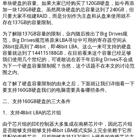
单块硬盘的容量。如果大家已经购买了120GB硬盘，如今再添
加一块120GB硬盘。虽然两块硬盘的总容量达到了240GB，但
只要大家不组建RAID，而是分别作为主盘和从盘来使用就不
存在137GB的容量限制。
为了解除137GB容量的限制，业内随后推出了Big Drives规
范，Big Drives规范将原来LBA寻址中可用的寄存器空间从
28bit提高到了48bit，即48bit LBA。这么一来可支持的硬盘
容量就达到了144115188GB，在目前看来这个容量已经足够
我们使用几个世纪的，可谁敢说在若干年后Big Drives不会成
为下一个硬盘容量限制呢？当然，这个话题不在本文的讨论范
围之内。
在了解了硬盘容量限制的由来之后，下面就让我们详细看一下
要支持160GB硬盘我们的电脑需要具备哪些条件。
二、支持160GB硬盘的三大条件
1、支持48bit LBA的芯片组
由于芯片组的IDE控制器大多集成在南桥芯片中，因此芯片组
是否能够支持能够支持48bit LBA模式实际上完全依赖于它所
搭配的南桥芯片。目前能够支持137GB以上硬盘的南桥芯片主