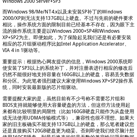
Windows 2000 Server+SP3
而Windows 98/Me/NT4.x以及未安装SP补丁的Windows
2000/XP则无法支持137GB以上硬盘。不过与先前的硬件要求
相比，操作系统方面的限制目前已经基本不存在，因为眼下主
流的操作系统主要是以Windows 2000+SP4和Windows
XP+SP2为主。即便如此，为了保险起见我们还是有必要安装
相应的芯片组驱动程序比如Intel Application Accelerator、
VIA 4 in 1驱动等。
重要提示：根据热心网友提供的信息，Windows 2000系统即
使安装了SP3以上的系统补丁，并对注册表进行相应的修改后
仍然不能很好地支持容量在160GB以上的硬盘，容易丢失数据
和分区。为此笔者强烈建议大家使用Windows XP+SP2操作系
统，同时安装最新版的芯片组驱动。
需要提醒大家的是，虽然目前有不少号称不需要芯片组和
BIOS支持就能够使用大容量硬盘的方法，但这些方法使用起
来都有比较明显的局限性（比如160GB硬盘只能作为从盘使用
或无法使用UDMA传输模式等），兼容性也很不理想。如果大
家的旧主板确实不能支持137GB以上的硬盘，那么笔者建议您
还是直接购买120GB硬盘更为稳妥。否则即使我们绞尽脑汁想