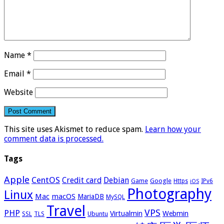
Name
*
Email
*
Website
This site uses Akismet to reduce spam.
Learn how your
comment data is processed.
Tags
Apple
CentOS
Credit card
Debian
Google
Game
Https
IPv6
iOS
Photography
Linux
Mac
macOS
MariaDB
MySQL
Travel
VPS
PHP
Virtualmin
Webmin
Ubuntu
SSL
TLS