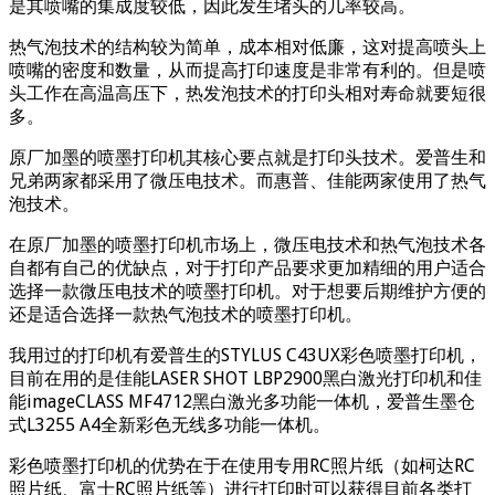
是其喷嘴的集成度较低，因此发生堵头的几率较高。
热气泡技术的结构较为简单，成本相对低廉，这对提高喷头上
喷嘴的密度和数量，从而提高打印速度是非常有利的。但是喷
头工作在高温高压下，热发泡技术的打印头相对寿命就要短很
多。
原厂加墨的喷墨打印机其核心要点就是打印头技术。爱普生和
兄弟两家都采用了微压电技术。而惠普、佳能两家使用了热气
泡技术。
在原厂加墨的喷墨打印机市场上，微压电技术和热气泡技术各
自都有自己的优缺点，对于打印产品要求更加精细的用户适合
选择一款微压电技术的喷墨打印机。对于想要后期维护方便的
还是适合选择一款热气泡技术的喷墨打印机。
我用过的打印机有爱普生的STYLUS C43UX彩色喷墨打印机，
目前在用的是佳能LASER SHOT LBP2900黑白激光打印机和佳
能imageCLASS MF4712黑白激光多功能一体机，爱普生墨仓
式L3255 A4全新彩色无线多功能一体机。
彩色喷墨打印机的优势在于在使用专用RC照片纸（如柯达RC
照片纸、富士RC照片纸等）进行打印时可以获得目前各类打