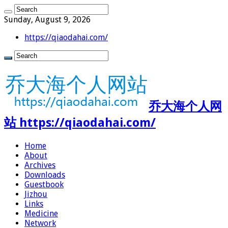
Sunday, August 9, 2026
https://qiaodahai.com/
乔大海个人网
站 https://qiaodahai.com/
Home
About
Archives
Downloads
Guestbook
Jizhou
Links
Medicine
Network