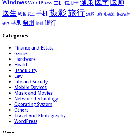
医学
医师
健康
Windows
WordPress
主机
信用卡
摄影
旅行
医生
手机
域名
游戏
安全
电影
电磁波
电磁辐射
蓟州
银行
苹果
辐射
硬盘
Categories
Finance and Estate
Games
Hardware
Health
Jizhou City
Law
Life and Society
Mobile Devices
Music and Movies
Network Technology
Operating System
Others
Travel and Photography
WordPress