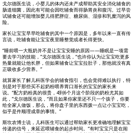
戈尔德医生说，小婴儿的体内还未产成帮助其安全消化辅食的
肠道细菌，因此有可能会因吃辅食而得肠胃炎和腹泻。过早尝
试辅食还可能增加婴儿得肥胖症、糖尿病、湿疹和乳糜泻的风
险。
家长让宝宝早早吃辅食的其中一个原因是，多年以来一直有传
言说，吃辅食能让宝宝夜里睡整觉或者长得更快。
“睡前喂一大瓶奶并不是让宝宝安睡的原因——睡眠是一项需
要去学习的技能，”戈尔德医生说，“也许你认为让宝宝吃更多
热量就能让他长胖，但如果辅食让宝宝拉肚子，那他就没有真
正吸收多少营养。”
就算家长了解儿科医学会的辅食指引，也会觉得难以执行，特
别是对于那些买不起奶粉喂养胃口渐长的宝宝的家长来
说。“配方奶粉真的很贵，4到6个月这个阶段的奶粉尤其如
此，”戈尔德医生说，“而且如果你家里还不只一个孩子，你要
给全家人做饭，那么，将你盘子里的东西拨一点让小宝宝吃，
似乎是件顺理成章的事情。”
斯坎农博士说，儿科医生可以通过帮助家长更准确地理解宝宝
传递的信号，来延迟喂辅食的起步时间。“有时宝宝只是在闹