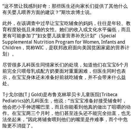
“这不禁让我感到好奇：那些医生还向家长们提供了其他什么
有关婴儿喂养方面的建议？”斯坎农博士说。
此外，在该调查中过早让宝宝吃辅食的妈妈，往往是年轻、教
育程度较低且未婚的女性。她们的收入或文化水平偏低，而且
更有可能参加了“妇女婴儿孩童营养补充计划”（Special
Supplemental Nutrition Program for Women, Infants and
Children，简称WIC，是联邦政府面向美国贫困家庭的营养计
划）。
尽管很多儿科医生同情家长们的处境，知道他们在宝宝6个月
前完全只喂母乳或配方奶要面对重重困难，但医生同时也表
示，在宝宝身体还未准备好前就吃辅食，并不会带来什么益
处。
T·J·戈尔德(T J Gold)是布鲁克林翠贝卡儿童医院(Tribeca
Pediatrics)的儿科医生，他说：“当宝宝准备好接受辅食时，
他会把小手伸进嘴巴里，而且你能看到他真的做出了咀嚼的动
作。在宝宝两三个月时，他们甚至连头还不能完全抬直，也无
法坐起来，”因此将辅食喂到他们的嘴里是件难事，而个中危
险更不消提了。