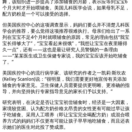
舞，该组织进一步提高了添加辅食的月龄，表示应等到宝宝6
个月大时才开始喂辅食。美国儿科医学会说，如果母乳不足，
配方奶粉是一个可以接受的选择。
但美国疾控中心的这项调查显示，妈妈们要么并不清楚儿科医
学会的推荐，要么觉得这项推荐很难执行。母亲们给出了一系
列在宝宝不足4个月时就喂辅食的原因，常见的理由包括“我宝
宝长得够大了”，“宝宝看起来很饿”，“我想让宝宝在夜里睡得
久一点”，还有——这也是最让研究人员警惕的一条理由
——“某某医生或卫生保健专家说，我的宝宝应该开始吃辅食
了。”
美国疾控中心的流行病学家、该研究的作者之一凯莉·斯坎农
(Kelley Scanlon)说：“很明显，我们需要更好地宣传有关添加
辅食的专家意见。卫生保健人员需要提供更明晰、更准确的指
导，并向坚持执行专家指导意见的家长们予以支持。”
研究表明，在决定是否让宝宝初尝辅食时，经济是一大因素，
家境较贫困、认为配方奶价格太昂贵的女性更有可能过早让孩
子吃辅食。采用人工喂养（即让宝宝完全喝配方奶）或混合喂
养方式的妈妈们不仅更有可能让孩子早早地吃辅食，而且还表
示她们的医生对此投了赞成票。