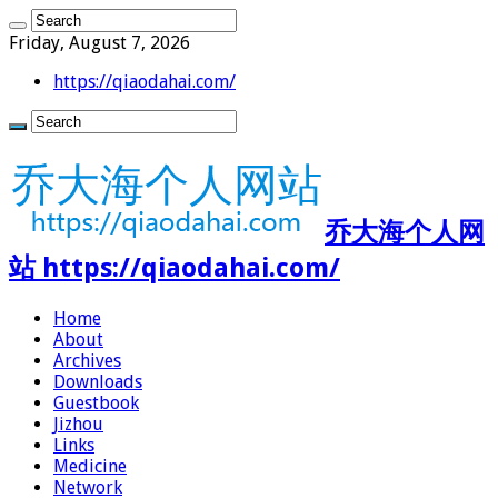
Friday, August 7, 2026
https://qiaodahai.com/
乔大海个人网
站 https://qiaodahai.com/
Home
About
Archives
Downloads
Guestbook
Jizhou
Links
Medicine
Network