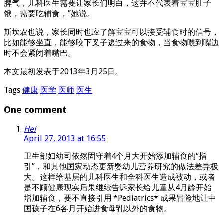
脾气，儿科医生需要让家长们明白，这并不代表着宝宝肚子
饿，需要吃辅食，”她说。
斯坎农也说，家长同时也应了解宝宝可以接受辅食时的信号，
比如能够坐直，能够咬下叉子递过来的食物，当食物喂到嘴边
时不会紧闭着嘴巴。
本文最初发表于2013年3月25日。
Tags
健康
医学
医师
医生
One comment
Hei
April 27, 2013 at 16:55
卫生部妇幼司依然固守着4个月大开始添加辅食的“指
引”，和其他国家动态更新婴幼儿营养研究的做法差异极
大。这样给基层的儿科医生和全科医生造成被动，或者
是不顾健康现实后果继续告诉家长给儿童从4月龄开始
增加辅食，要不直接引用 *Pediatrics* 成果冒险地让中
国孩子在6各月开始进食母乳以外的食物。