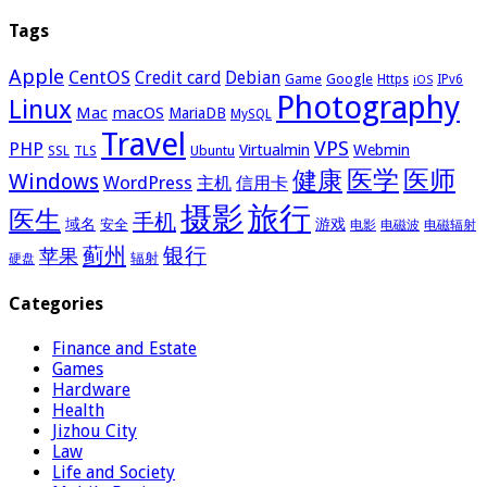
Tags
Apple
CentOS
Credit card
Debian
Google
Game
Https
IPv6
iOS
Photography
Linux
Mac
macOS
MariaDB
MySQL
Travel
VPS
PHP
Virtualmin
Webmin
Ubuntu
SSL
TLS
医学
医师
健康
Windows
WordPress
主机
信用卡
摄影
旅行
医生
手机
域名
游戏
安全
电影
电磁波
电磁辐射
蓟州
银行
苹果
辐射
硬盘
Categories
Finance and Estate
Games
Hardware
Health
Jizhou City
Law
Life and Society