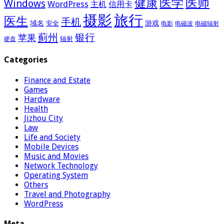
医学
医师
健康
Windows
WordPress
主机
信用卡
摄影
旅行
医生
手机
域名
游戏
安全
电影
电磁波
电磁辐射
蓟州
银行
苹果
辐射
硬盘
Categories
Finance and Estate
Games
Hardware
Health
Jizhou City
Law
Life and Society
Mobile Devices
Music and Movies
Network Technology
Operating System
Others
Travel and Photography
WordPress
Meta