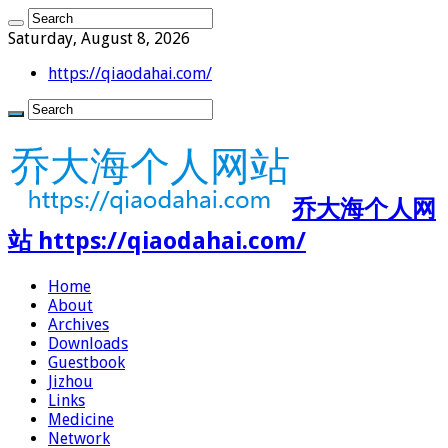
Saturday, August 8, 2026
https://qiaodahai.com/
乔大海个人网
站 https://qiaodahai.com/
Home
About
Archives
Downloads
Guestbook
Jizhou
Links
Medicine
Network