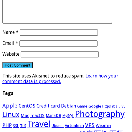
Name
*
Email
*
Website
This site uses Akismet to reduce spam.
Learn how your
comment data is processed.
Tags
Apple
CentOS
Credit card
Debian
Google
Game
Https
IPv6
iOS
Photography
Linux
Mac
macOS
MariaDB
MySQL
Travel
VPS
PHP
Virtualmin
Webmin
Ubuntu
SSL
TLS