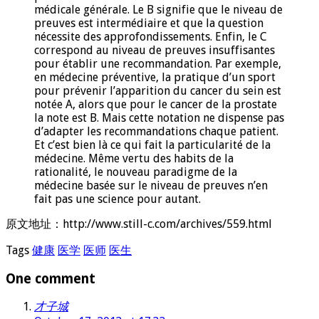
médicale générale. Le B signifie que le niveau de
preuves est intermédiaire et que la question
nécessite des approfondissements. Enfin, le C
correspond au niveau de preuves insuffisantes
pour établir une recommandation. Par exemple,
en médecine préventive, la pratique d’un sport
pour prévenir l’apparition du cancer du sein est
notée A, alors que pour le cancer de la prostate
la note est B. Mais cette notation ne dispense pas
d’adapter les recommandations chaque patient.
Et c’est bien là ce qui fait la particularité de la
médecine. Même vertu des habits de la
rationalité, le nouveau paradigme de la
médecine basée sur le niveau de preuves n’en
fait pas une science pour autant.
原文地址：http://www.still-c.com/archives/559.html
Tags
健康
医学
医师
医生
One comment
才子城