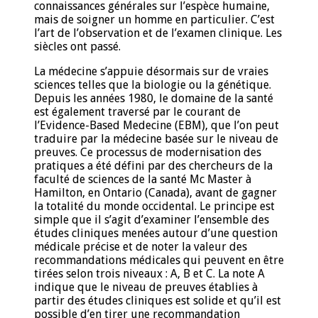
connaissances générales sur l’espèce humaine,
mais de soigner un homme en particulier. C’est
l’art de l’observation et de l’examen clinique. Les
siècles ont passé.
La médecine s’appuie désormais sur de vraies
sciences telles que la biologie ou la génétique.
Depuis les années 1980, le domaine de la santé
est également traversé par le courant de
l’Evidence-Based Medecine (EBM), que l’on peut
traduire par la médecine basée sur le niveau de
preuves. Ce processus de modernisation des
pratiques a été défini par des chercheurs de la
faculté de sciences de la santé Mc Master à
Hamilton, en Ontario (Canada), avant de gagner
la totalité du monde occidental. Le principe est
simple que il s’agit d’examiner l’ensemble des
études cliniques menées autour d’une question
médicale précise et de noter la valeur des
recommandations médicales qui peuvent en être
tirées selon trois niveaux : A, B et C. La note A
indique que le niveau de preuves établies à
partir des études cliniques est solide et qu’il est
possible d’en tirer une recommandation