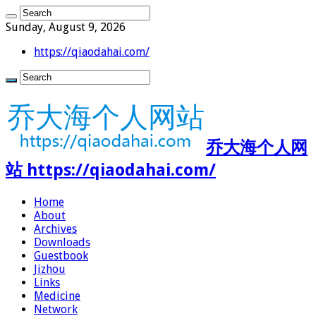
Sunday, August 9, 2026
https://qiaodahai.com/
乔大海个人网
站 https://qiaodahai.com/
Home
About
Archives
Downloads
Guestbook
Jizhou
Links
Medicine
Network