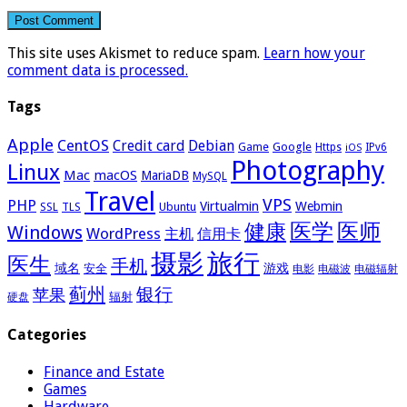
This site uses Akismet to reduce spam.
Learn how your
comment data is processed.
Tags
Apple
CentOS
Credit card
Debian
Google
Game
Https
IPv6
iOS
Photography
Linux
Mac
macOS
MariaDB
MySQL
Travel
VPS
PHP
Virtualmin
Webmin
Ubuntu
SSL
TLS
医学
医师
健康
Windows
WordPress
主机
信用卡
摄影
旅行
医生
手机
域名
游戏
安全
电影
电磁波
电磁辐射
蓟州
银行
苹果
辐射
硬盘
Categories
Finance and Estate
Games
Hardware