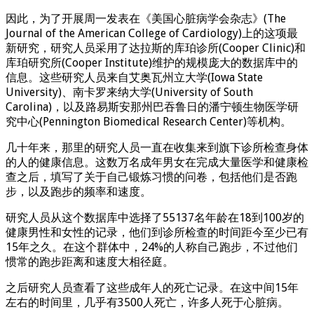
因此，为了开展周一发表在《美国心脏病学会杂志》(The
Journal of the American College of Cardiology)上的这项最
新研究，研究人员采用了达拉斯的库珀诊所(Cooper Clinic)和
库珀研究所(Cooper Institute)维护的规模庞大的数据库中的
信息。这些研究人员来自艾奥瓦州立大学(Iowa State
University)、南卡罗来纳大学(University of South
Carolina)，以及路易斯安那州巴吞鲁日的潘宁顿生物医学研
究中心(Pennington Biomedical Research Center)等机构。
几十年来，那里的研究人员一直在收集来到旗下诊所检查身体
的人的健康信息。这数万名成年男女在完成大量医学和健康检
查之后，填写了关于自己锻炼习惯的问卷，包括他们是否跑
步，以及跑步的频率和速度。
研究人员从这个数据库中选择了55137名年龄在18到100岁的
健康男性和女性的记录，他们到诊所检查的时间距今至少已有
15年之久。在这个群体中，24%的人称自己跑步，不过他们
惯常的跑步距离和速度大相径庭。
之后研究人员查看了这些成年人的死亡记录。在这中间15年
左右的时间里，几乎有3500人死亡，许多人死于心脏病。