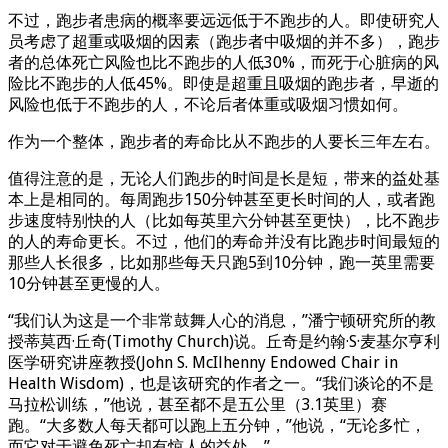
不过，跑步者患病的概率要远远低于不跑步的人。即使研究人
员考虑了超重或吸烟的因素（跑步者中吸烟的并不多），跑步
者的总体死亡风险也比不跑步的人低30%，而死于心脏病的风
险比不跑步的人低45%。即使是超重且吸烟的跑步者，早逝的
风险也低于不跑步的人，不论后者体重或吸烟习惯如何。
作为一个整体，跑步者的寿命比从不跑步的人要长三年左右。
值得注意的是，无论人们跑步的时间是长是短，带来的益处基
本上是相同的。每周跑步150分钟甚至更长时间的人，或者跑
步速度特别快的人（比如每英里六分钟甚至更快），比不跑步
的人的寿命更长。不过，他们的寿命并没有比跑步时间最短的
那些人长很多，比如那些每天只跑5到10分钟，跑一英里需要
10分钟甚至更慢的人。
“我们认为这是一个非常鼓舞人心的消息，”潘宁顿研究所的教
授蒂莫西·丘奇(Timothy Church)说。丘奇是约翰·S·麦基尔亨利
医学研究讲座教授(John S. McIlhenny Endowed Chair in
Health Wisdom)，也是该研究的作者之一。“我们谈论的不是
马拉松训练，”他说，甚至都不是五公里（3.1英里）赛
跑。“大多数人每天都可以跑上五分钟，”他说，“无论多忙，
而它对于避免死亡却有惊人的益处。”