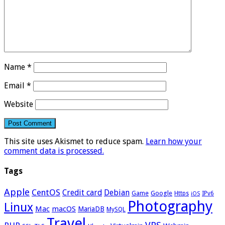
Name
*
Email
*
Website
This site uses Akismet to reduce spam.
Learn how your
comment data is processed.
Tags
Apple
CentOS
Credit card
Debian
Google
Game
Https
IPv6
iOS
Photography
Linux
Mac
macOS
MariaDB
MySQL
Travel