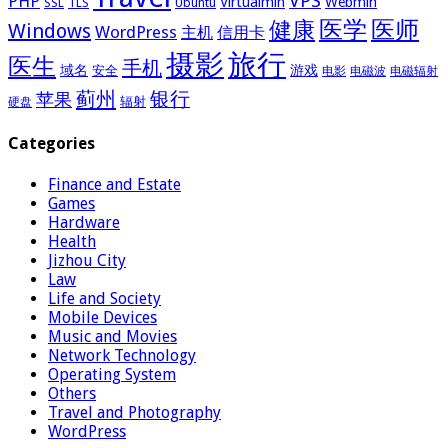
VPS
PHP
Virtualmin
Webmin
Ubuntu
SSL
TLS
医学
医师
健康
Windows
WordPress
主机
信用卡
摄影
旅行
医生
手机
域名
游戏
安全
电影
电磁波
电磁辐射
蓟州
银行
苹果
辐射
硬盘
Categories
Finance and Estate
Games
Hardware
Health
Jizhou City
Law
Life and Society
Mobile Devices
Music and Movies
Network Technology
Operating System
Others
Travel and Photography
WordPress