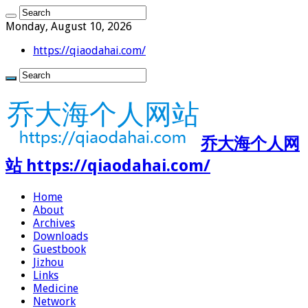
Monday, August 10, 2026
https://qiaodahai.com/
乔大海个人网
站 https://qiaodahai.com/
Home
About
Archives
Downloads
Guestbook
Jizhou
Links
Medicine
Network