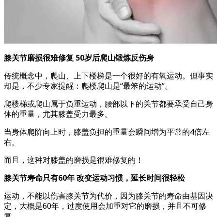
膝关节磨损很难修复 50岁后爬山锻炼反伤身
传统概念中，爬山、上下楼梯是一个很好的有氧运动。但事实
却是，不少专家提醒：爬楼爬山是“最笨的运动”。
爬楼梯或爬山属于负重运动，腰部以下的关节都要承受自己身
体的重量，尤其膝盖受力最多。
当身体爬阶向上时，膝盖负担的重量会瞬间增为平常的4倍左
右。
而且，这种对膝盖的磨损是很难修复的！
膝关节寿命只有60年 改变运动习惯，延长时间很轻松
运动，不能以伤害膝关节为代价，因为膝关节的寿命由基因决
定，大概是60年，过度使用会加重对它的磨损，并且不可修
复。