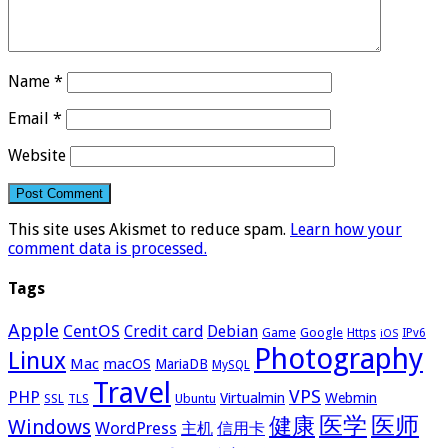
Name
*
Email
*
Website
This site uses Akismet to reduce spam.
Learn how your
comment data is processed.
Tags
Apple
CentOS
Credit card
Debian
Google
Game
Https
IPv6
iOS
Photography
Linux
Mac
macOS
MariaDB
MySQL
Travel
VPS
PHP
Virtualmin
Webmin
Ubuntu
SSL
TLS
医学
医师
健康
Windows
WordPress
主机
信用卡