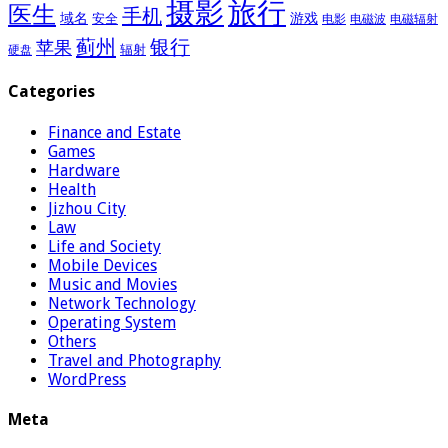
摄影
旅行
医生
手机
域名
游戏
安全
电影
电磁波
电磁辐射
蓟州
银行
苹果
辐射
硬盘
Categories
Finance and Estate
Games
Hardware
Health
Jizhou City
Law
Life and Society
Mobile Devices
Music and Movies
Network Technology
Operating System
Others
Travel and Photography
WordPress
Meta