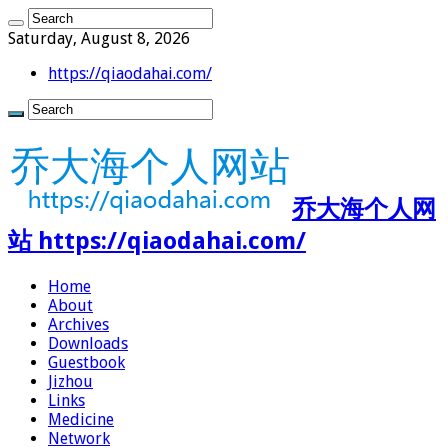
Saturday, August 8, 2026
https://qiaodahai.com/
乔大海个人网
站 https://qiaodahai.com/
Home
About
Archives
Downloads
Guestbook
Jizhou
Links
Medicine
Network