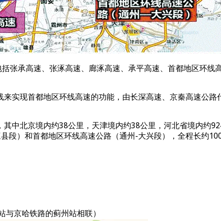
包括张承高速、张涿高速、廊涿高速、承平高速、首都地区环线
线来实现首都地区环线高速的功能，由长深高速、京秦高速公路
里，其中北京境内约38公里，天津境内约38公里，河北省境内约
三县段）和首都地区环线高速公路（通州-大兴段），全程长约10
北站与京哈铁路的蓟州站相联）