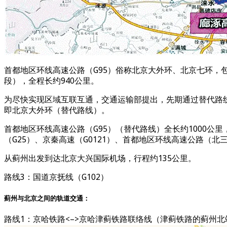
首都地区环线高速公路（G95）俗称北京大外环、北京七环，
段），全程长约940公里。
为尽快实现区域互联互通，交通运输部提出，先期通过替代路
即北京大外环（替代路线）。
首都地区环线高速公路（G95）（替代路线）全长约1000公
（G25）、京秦高速（G0121）、首都地区环线高速公路（北
从蓟州出发到达北京大兴国际机场，行程约135公里。
路线3：国道京抚线（G102）
蓟州与北京之间的轨道交通：
路线1：京哈铁路<–>京哈津蓟铁路联络线（津蓟铁路的蓟州