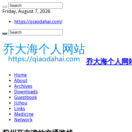
Friday, August 7, 2026
https://qiaodahai.com/
乔大海个人网站 ht
Home
About
Archives
Downloads
Guestbook
Jizhou
Links
Medicine
Network