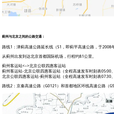
蓟州与北京之间的公路交通：
路线1：津蓟高速公路延长线（S1，即蓟平高速公路，于2008年
从蓟州出发到达北京首都国际机场，行程约81公里。
蓟州客运站<–>北京公联四惠客运站
蓟州客运站-北京公联四惠客运站（全程高速发车时刻表05:00、05:40、06:2
北京公联四惠客运站-蓟州客运站（全程高速发车时刻表07:30、08:30、09:3
路线2：京秦高速公路（G0121）和首都地区环线高速公路（G