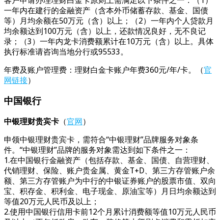
客户申请办理理财白金卡原则上需满足以下条件之一：（1）
一年内在建行的金融资产（含本外币储蓄存款、基金、国债
等）月均余额在50万元（含）以上；（2）一年内个人贷款月
均余额达到100万元（含）以上，还款情况良好，无不良记
录；（3）一年内龙卡消费额累计在10万元（含）以上。具体
执行标准请咨询当地分行或95533。
年费及账户管理费：理财白金卡账户年费360元/年/卡。（
官
网链接
）
中国银行
中银理财贵宾卡
（
官网
）
申领中银理财贵宾卡，需符合“中银理财”品牌服务对象条
件。“中银理财”品牌的服务对象需达到如下条件之一：
1.在中国银行金融资产（包括存款、基金、国债、自营理财、
代销理财、保险、账户贵金属、黄金T+D、第三方存管账户余
额、第三方存管账户为中行的中银证券账户的股票市值、双向
宝、积存金、积利金、电子现金、原油宝等）月日均余额达到
等值20万元人民币及以上；
2.使用中国银行信用卡前12个月累计消费额等值10万元人民币