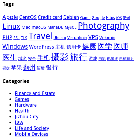
Tags
Apple
CentOS
Credit card
Debian
Google
Game
Https
IPv6
iOS
Photography
Linux
Mac
macOS
MariaDB
MySQL
Travel
VPS
PHP
Virtualmin
Webmin
Ubuntu
SSL
TLS
医学
医师
健康
Windows
WordPress
主机
信用卡
摄影
旅行
医生
手机
域名
游戏
安全
电影
电磁波
电磁辐射
蓟州
银行
苹果
辐射
硬盘
Categories
Finance and Estate
Games
Hardware
Health
Jizhou City
Law
Life and Society
Mobile Devices