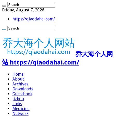
Friday, August 7, 2026
https://qiaodahai.com/
乔大海个人网
站 https://qiaodahai.com/
Home
About
Archives
Downloads
Guestbook
Jizhou
Links
Medicine
Network