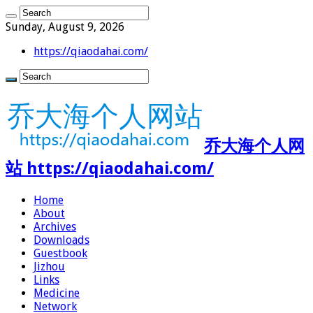
Sunday, August 9, 2026
https://qiaodahai.com/
乔大海个人网
站 https://qiaodahai.com/
Home
About
Archives
Downloads
Guestbook
Jizhou
Links
Medicine
Network