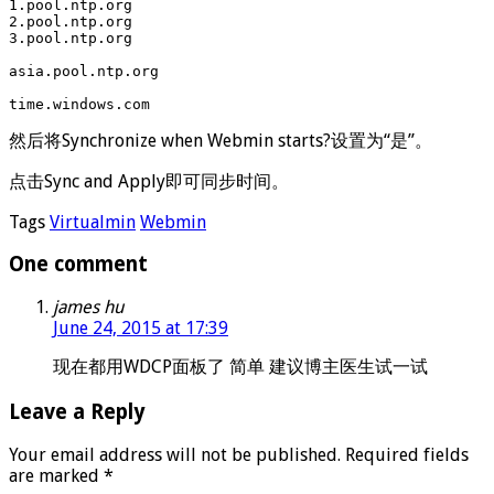
1.pool.ntp.org

2.pool.ntp.org

3.pool.ntp.org

asia.pool.ntp.org

time.windows.com
然后将Synchronize when Webmin starts?设置为“是”。
点击Sync and Apply即可同步时间。
Tags
Virtualmin
Webmin
One comment
james hu
June 24, 2015 at 17:39
现在都用WDCP面板了 简单 建议博主医生试一试
Leave a Reply
Your email address will not be published.
Required fields
are marked
*