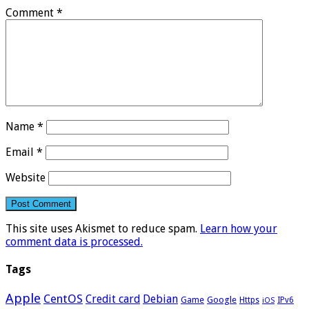
Comment
*
Name
*
Email
*
Website
This site uses Akismet to reduce spam.
Learn how your
comment data is processed.
Tags
Apple
CentOS
Credit card
Debian
Google
Game
Https
IPv6
iOS