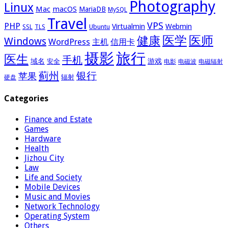
Photography
Linux
Mac
macOS
MariaDB
MySQL
Travel
VPS
PHP
Virtualmin
Webmin
Ubuntu
SSL
TLS
医学
医师
健康
Windows
WordPress
主机
信用卡
摄影
旅行
医生
手机
域名
游戏
安全
电影
电磁波
电磁辐射
蓟州
银行
苹果
辐射
硬盘
Categories
Finance and Estate
Games
Hardware
Health
Jizhou City
Law
Life and Society
Mobile Devices
Music and Movies
Network Technology
Operating System
Others