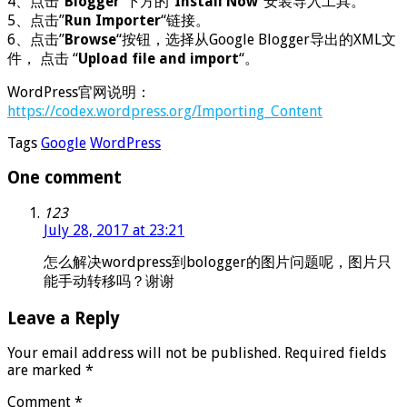
4、点击”
Blogger
“下方的”
Install Now
“安装导入工具。
5、点击”
Run Importer
“链接。
6、点击”
Browse
“按钮，选择从Google Blogger导出的XML文
件， 点击 “
Upload file and import
“。
WordPress官网说明：
https://codex.wordpress.org/Importing_Content
Tags
Google
WordPress
One comment
123
July 28, 2017 at 23:21
怎么解决wordpress到bologger的图片问题呢，图片只
能手动转移吗？谢谢
Leave a Reply
Your email address will not be published.
Required fields
are marked
*
Comment
*