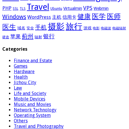
Travel
VPS
PHP
Virtualmin
Webmin
Ubuntu
SSL
TLS
医学
医师
健康
Windows
WordPress
主机
信用卡
摄影
旅行
医生
手机
域名
游戏
安全
电影
电磁波
电磁辐射
蓟州
银行
苹果
辐射
硬盘
Categories
Finance and Estate
Games
Hardware
Health
Jizhou City
Law
Life and Society
Mobile Devices
Music and Movies
Network Technology
Operating System
Others
Travel and Photography