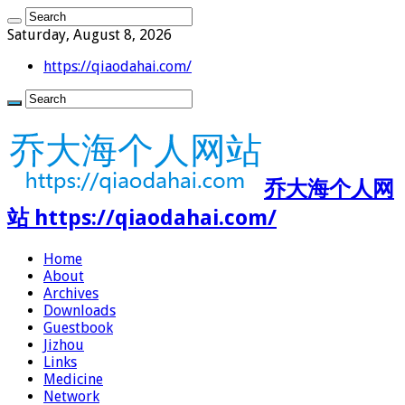
Saturday, August 8, 2026
https://qiaodahai.com/
乔大海个人网
站 https://qiaodahai.com/
Home
About
Archives
Downloads
Guestbook
Jizhou
Links
Medicine
Network