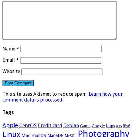
Name
*
Email
*
Website
This site uses Akismet to reduce spam.
Learn how your
comment data is processed.
Tags
Apple
CentOS
Credit card
Debian
Google
Game
Https
IPv6
iOS
Photography
Linux
Mac
macOS
MariaDB
MySQL