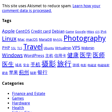
This site uses Akismet to reduce spam.
Learn how your
comment data is processed.
Tags
Apple
CentOS
Credit card
Debian
Google
Game
Https
IPv6
iOS
Photography
Linux
Mac
macOS
MariaDB
MySQL
Travel
VPS
PHP
Virtualmin
Webmin
Ubuntu
SSL
TLS
医学
医师
健康
Windows
WordPress
主机
信用卡
摄影
旅行
医生
手机
域名
游戏
安全
电影
电磁波
电磁辐射
蓟州
银行
苹果
辐射
硬盘
Categories
Finance and Estate
Games
Hardware
Health