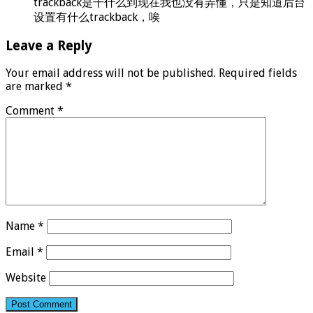
trackback是干什么到现在我也没有弄懂，只是知道后台
设置有什么trackback，唉
Leave a Reply
Your email address will not be published.
Required fields
are marked
*
Comment
*
Name
*
Email
*
Website