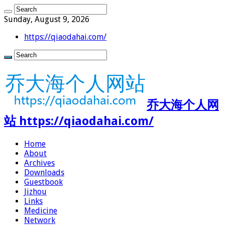
Sunday, August 9, 2026
https://qiaodahai.com/
乔大海个人网
站 https://qiaodahai.com/
Home
About
Archives
Downloads
Guestbook
Jizhou
Links
Medicine
Network