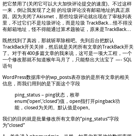
把它禁用了(关闭它可以大大加快评论提交的速度)。不过这样
一来，倒让我发现了之前 的垃圾评论没有邮箱地址的真正原
因。因为关闭了Akismet，那些垃圾评论就出现在了审核列表
里，不过它们不是垃圾评论，而是垃圾 TrackBack…怪不得没
有邮箱地址，怪不得能通过算术题验证，原来是TrackBack…
既然找到了真凶，那就斩草除根吧。先到后台把默认
TrackBack开关关掉，然后就是关闭所有文章的TrackBack开关
了。对于有400多篇文章的我来说，这可是一项大工程，一个
一个修改那就不知道猴年马月了，只能祭出大法宝了 —- SQL
语句
WordPress数据库中的wp_posts表存放的是所有文章的相关
信息，而我们用到的是下面这个字段
ping_status – ping状态，枚举
enum(’open’,’closed’)值，open指打开pingback功
能，closed为关闭。默认值是open。
我们的目的就是批量修改所有文章的”ping_status”字段
为”closed”