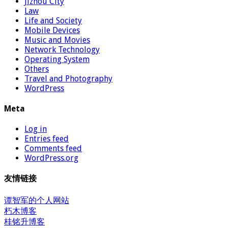
Jizhou City
Law
Life and Society
Mobile Devices
Music and Movies
Network Technology
Operating System
Others
Travel and Photography
WordPress
Meta
Log in
Entries feed
Comments feed
WordPress.org
友情链接
谭智军的个人网站
朽木博客
桂铭升博客