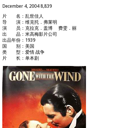
December 4, 2004
8,839
片 名：乱世佳人
导 演：维克托．弗莱明
演 员：克拉克．盖博 费雯．丽
出 品：米高梅影片公司
出品年份：1939
国 别：美国
类 型：爱情 战争
片 长：单本剧