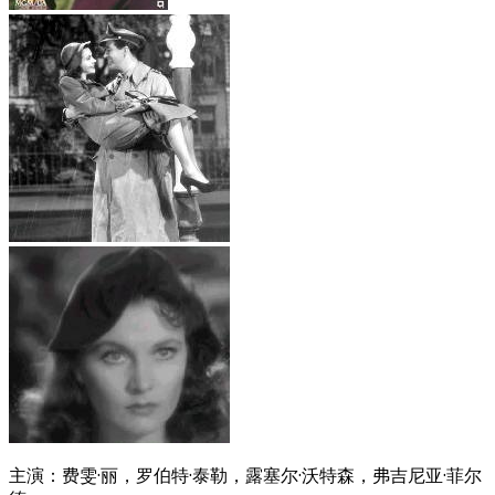
主演：费雯·丽，罗伯特·泰勒，露塞尔·沃特森，弗吉尼亚·菲尔