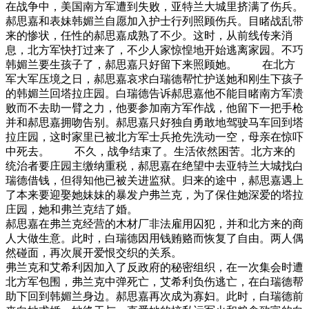
在战争中，美国南方军遭到失败，亚特兰大城里挤满了伤兵。
郝思嘉和表妹韩媚兰自愿加入护士行列照顾伤兵。目睹战乱带
来的惨状，任性的郝思嘉成熟了不少。这时，从前线传来消
息，北方军快打过来了，不少人家惊惶地开始逃离家园。不巧
韩媚兰要生孩子了，郝思嘉只好留下来照顾她。 在北方
军大军压境之日，郝思嘉哀求白瑞德帮忙护送她和刚生下孩子
的韩媚兰回塔拉庄园。白瑞德告诉郝思嘉他不能目睹南方军溃
败而不去助一臂之力，他要参加南方军作战，他留下一把手枪
并和郝思嘉拥吻告别。郝思嘉只好独自勇敢地驾驶马车回到塔
拉庄园，这时家里已被北方军士兵抢先洗动一空，母亲在惊吓
中死去。 不久，战争结束了。生活依然困苦。北方来的
统治者要庄园主缴纳重税，郝思嘉在绝望中去亚特兰大城找白
瑞德借钱，但得知他已被关进监狱。归来的途中，郝思嘉遇上
了本来要迎娶她妹妹的暴发户弗兰克，为了保住她深爱的塔拉
庄园，她和弗兰克结了婚。
郝思嘉在弗兰克经营的木材厂非法雇用囚犯，并和北方来的商
人大做生意。此时，白瑞德因用钱贿赂而恢复了自由。两人偶
然碰面，再次展开爱恨交织的关系。
弗兰克和艾希利因加入了反政府的秘密组织，在一次集会时遭
北方军包围，弗兰克中弹死亡，艾希利负伤逃亡，在白瑞德帮
助下回到韩媚兰身边。郝思嘉再次成为寡妇。此时，白瑞德前