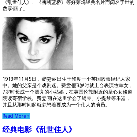
《乱世佳人》、《魂断蓝桥》等好莱坞经典名片而闻名于世的
费雯·丽了。
1913年11月5日，费雯·丽出生于印度一个英国股票经纪人家
中。她的父亲是个戏剧迷。费雯·丽3岁时就上台表演牧羊女，
7岁时长成一个漂亮的小姑娘，在英国伦敦附近的圣心女修道
院读寄宿学校。费雯·丽在这里学会了钢琴、小提琴等乐器，
并且从那时间起就梦想着要成为一个伟大的演员。
Read More »
经典电影《乱世佳人》