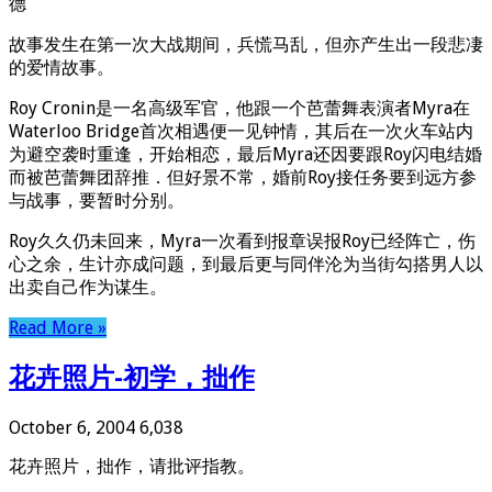
德
故事发生在第一次大战期间，兵慌马乱，但亦产生出一段悲凄
的爱情故事。
Roy Cronin是一名高级军官，他跟一个芭蕾舞表演者Myra在
Waterloo Bridge首次相遇便一见钟情，其后在一次火车站内
为避空袭时重逢，开始相恋，最后Myra还因要跟Roy闪电结婚
而被芭蕾舞团辞推．但好景不常，婚前Roy接任务要到远方参
与战事，要暂时分别。
Roy久久仍未回来，Myra一次看到报章误报Roy已经阵亡，伤
心之余，生计亦成问题，到最后更与同伴沦为当街勾搭男人以
出卖自己作为谋生。
Read More »
花卉照片-初学，拙作
October 6, 2004
6,038
花卉照片，拙作，请批评指教。