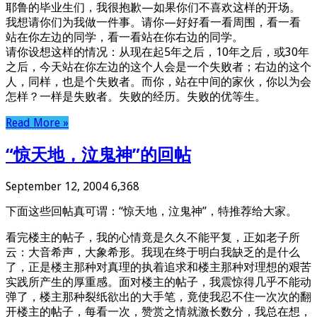
耶鲁的毕业生们，我很抱歉—如果你们不喜欢这样的开场。
我想请你们为我做一件事。请你—好好看一看周围，看一看
站在你左边的同学，看一看站在你右边的同学。
请你设想这样的情况：从现在起5年之后，10年之后，或30年
之后，今天站在你左边的这个人会是一个失败者；右边的这个
人，同样，也是个失败者。而你，站在中间的家伙，你以为会
怎样？一样是失败者。失败的经历。失败的优等生。
Read More »
“惊天地，泣鬼神”的回帖
September 12, 2004
6,368
下面这些回帖真可谓：“惊天地，泣鬼神”，特推荐给大家。
看完楼主的帖子，我的心情竟是久久不能平复，正如老子所
云：大音希声，大象希形。我现在终于明白我缺乏的是什么
了，正是楼主那种对真理的执着追求和楼主那种对理想的艰苦
实践所产生的厚重感。面对楼主的帖子，我震惊得几乎不能动
弹了，楼主那种裂纸欲出的大手笔，竟使我忍不住一次次的翻
开楼主的帖子，每看一次，赞赏之情就激长数分，我总在想，