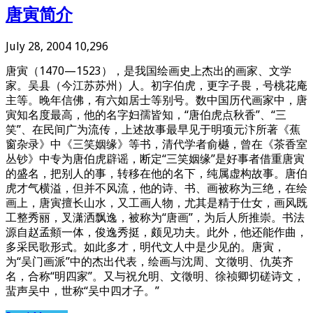
唐寅简介
July 28, 2004
10,296
唐寅（1470—1523），是我国绘画史上杰出的画家、文学
家。吴县（今江苏苏州）人。初字伯虎，更字子畏，号桃花庵
主等。晚年信佛，有六如居士等别号。数中国历代画家中，唐
寅知名度最高，他的名字妇孺皆知，“唐伯虎点秋香”、“三
笑”、在民间广为流传，上述故事最早见于明项元汴所著《蕉
窗杂录》中《三笑姻缘》等书，清代学者俞樾，曾在《茶香室
丛钞》中专为唐伯虎辟谣，断定“三笑姻缘”是好事者借重唐寅
的盛名，把别人的事，转移在他的名下，纯属虚构故事。唐伯
虎才气横溢，但并不风流，他的诗、书、画被称为三绝，在绘
画上，唐寅擅长山水，又工画人物，尤其是精于仕女，画风既
工整秀丽，叉潇洒飘逸，被称为“唐画”，为后人所推崇。书法
源自赵孟頫一体，俊逸秀挺，颇见功夫。此外，他还能作曲，
多采民歌形式。如此多才，明代文人中是少见的。唐寅，
为“吴门画派”中的杰出代表，绘画与沈周、文徵明、仇英齐
名，合称“明四家”。又与祝允明、文徵明、徐祯卿切磋诗文，
蜚声吴中，世称“吴中四才子。”