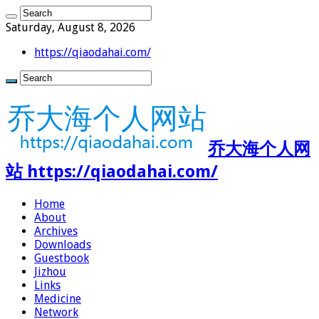
Saturday, August 8, 2026
https://qiaodahai.com/
乔大海个人网
站 https://qiaodahai.com/
Home
About
Archives
Downloads
Guestbook
Jizhou
Links
Medicine
Network