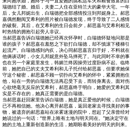
来向她求婚，她终于与一直爱她的搞私运军火和粮食致富的白
瑞德结了婚。婚后，夫妻二人住在亚特兰大的豪华大宅。一年
后，女儿邦妮出生，白瑞德把全部感情投注到邦妮身上。郝思
嘉偶然翻阅艾希利的照片被白瑞德发现，终于导致了二人感情
的破裂。其后，在艾希利的生日会前夕，郝思嘉与艾希利相见
时热情的拥抱引起旁人非议。
当郝思嘉告诉白瑞德她已经再次怀孕时，白瑞德怀疑地问那是
谁的孩子？郝思嘉在羞怒之下欲打白瑞德，却不慎滚下楼梯引
起流产。白瑞德感到内疚，决心同郝思嘉言归于好，不料就在
他俩谈话时，小女儿邦妮意外坠马摔死了。与此同时不幸的事
也在另一个家庭里发生，韩媚兰终因操劳过度卧病不起。临终
前，她把自已的丈夫艾希利和儿子托付给郝思嘉，但要求她保
守这个秘密，郝思嘉不顾一切扑向艾希利的怀中，紧紧拥抱住
他，站在一旁的白瑞德无法再忍受下去，而转身离去。面对伤
心欲绝毫无反应的艾希利，郝思嘉终于明白，她爱的艾希利其
实是不存在的，她真正需要的是白瑞德。
当郝思嘉赶回家里告诉白瑞德，她是真正爱他的时候，白瑞德
已不再相信她。他决心离开郝思嘉，返回老家去寻找美好的事
物，被遗弃的郝思嘉站在浓雾迷漫的院中，想起了父亲曾经对
她说过的一句话：“世界上唯有土地与明天同在。”她决定守在
她的土地上重新创造新的生活，她期盼着美好的明天的到来。