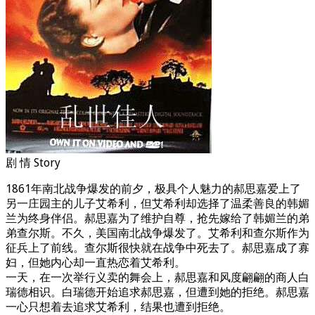
剧 情 Story
1861年南北战争爆发的前夕，极具个人魅力的郝思嘉爱上了
另一庄园主的儿子艾希利，但艾希利却选择了温柔善良的韩媚
兰为终身伴侣。郝思嘉为了维护自尊，抢先嫁给了韩媚兰的弟
弟查尔斯。不久，美国南北战争爆发了。艾希利和查尔斯作为
征兵上了前线。查尔斯很快就在战争中死去了。郝思嘉成了寡
妇，但她内心却一直热恋着艾希利。
一天，在一次举行义卖的舞会上，郝思嘉和风度翩翩的商人白
瑞德相识。白瑞德开始追求郝思嘉，但遭到她的拒绝。郝思嘉
一心只想着去追求艾希利，结果也遭到拒绝。